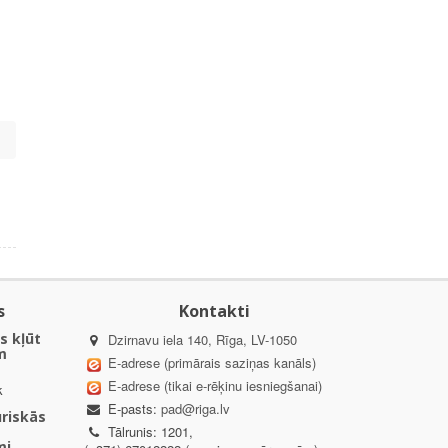
s
Kontakti
s kļūt
Dzirnavu iela 140, Rīga, LV-1050
m
E-adrese (primārais saziņas kanāls)
E-adrese (tikai e-rēķinu iesniegšanai)
k
E-pasts:
pad@riga.lv
uriskās
Tālrunis: 1201,
mi