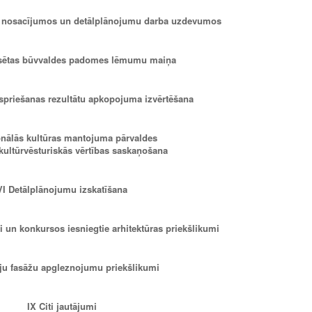
ju nosacījumos un detālplānojumu darba uzdevumos
ilsētas būvvaldes padomes lēmumu maiņa
spriešanas rezultātu apkopojuma izvērtēšana
nālās kultūras mantojuma pārvaldes
 kultūrvēsturiskās vērtības saskaņošana
VI Detālplānojumu izskatīšana
 un konkursos iesniegtie arhitektūras priekšlikumi
ju fasāžu apgleznojumu priekšlikumi
IX
Citi jautājumi