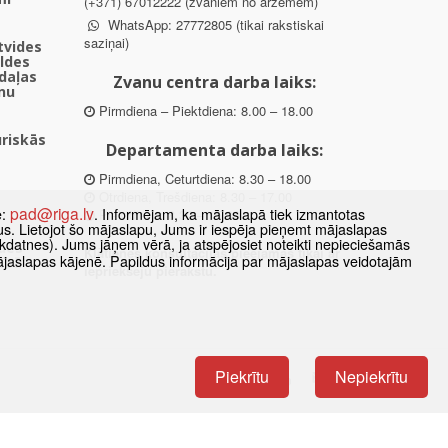
(+371) 67012222 (zvaniem no ārzemēm)
WhatsApp: 27772805 (tikai rakstiskai
saziņai)
ētvides
aldes
daļas
Zvanu centra darba laiks:
nu
Pirmdiena – Piektdiena: 8.00 – 18.00
uriskās
Departamenta darba laiks:
Pirmdiena, Ceturtdiena: 8.30 – 18.00
Otrdiena, Trešdiena: 8.30 – 17.00
pad@riga.lv
e:
. Informējam, ka mājaslapā tiek izmantotas
Piektdiena: 8.30 – 15.00
datus. Lietojot šo mājaslapu, Jums ir iespēja pieņemt mājaslapas
kdatnes). Jums jāņem vērā, ja atspējosiet noteikti nepieciešamās
des
Klātienes konsultācijas pieejamas tikai ar
ājaslapas kājenē. Papildus informācija par mājaslapas veidotajām
ībā
iepriekšēju pierakstu.
Piekrītu
Nepiekrītu