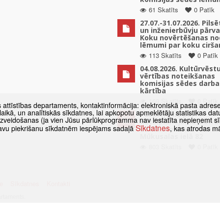
61 Skatīts
0 Patīk
27.07.-31.07.2026. Pils
un inženierbūvju pārv
Koku novērtēšanas no
lēmumi par koku cirša
113 Skatīts
0 Patīk
04.08.2026. Kultūrvēst
vērtības noteikšanas
komisijas sēdes darba
kārtība
169 Skatīts
0 Patīk
s attīstības departaments, kontaktinformācija: elektroniskā pasta adres
as laikā, un analītiskās sīkdatnes, lai apkopotu apmeklētāju statistikas 
Paziņojums par
 izveidošanas (ja vien Jūsu pārlūkprogramma nav iestatīta nepieņemt sī
detālplānojuma izstrā
Sīkdatnes
t savu piekrišanu sīkdatnēm iespējams sadaļā
, kas atrodas m
uzsākšanu zemes vien
Mūkusalas ielā 82
803 Skatīts
0 Patīk
e
Sīkdatnes
Kontakti
artaments.
umā atsauce obligāta.