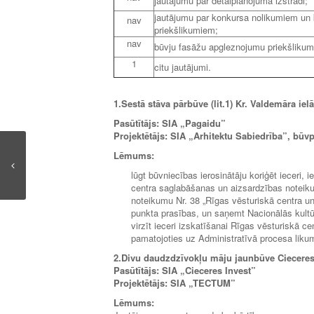
jautājumu par detālplānojuma izstrādi;
jautājumu par konkursa nolikumiem un 
nav
priekšlikumiem;
nav
būvju fasāžu apgleznojumu priekšlikum
1
citu jautājumi.
1.Sestā stāva pārbūve (lit.1) Kr. Valdemāra ielā
Pasūtītājs: SIA „Pagaidu”
Projektētājs: SIA „Arhitektu Sabiedrība”, būvp
Lēmums:
lūgt būvniecības ierosinātāju koriģēt ieceri,
centra saglabāšanas un aizsardzības noteiku
noteikumu Nr. 38 „Rīgas vēsturiskā centra u
punkta prasības, un saņemt Nacionālās kultū
virzīt ieceri izskatīšanai Rīgas vēsturiskā 
pamatojoties uz Administratīvā procesa likum
2.Divu daudzdzīvokļu māju jaunbūve Cieceres
Pasūtītājs: SIA „Cieceres Invest”
Projektētājs:
SIA „TECTUM”
Lēmums: