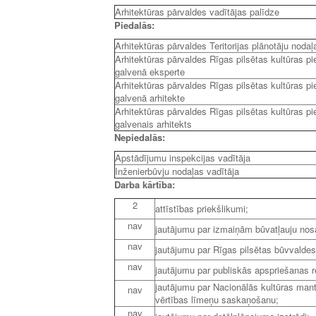
Arhitektūras pārvaldes vadītājas palīdze
Piedalās:
Arhitektūras pārvaldes Teritorijas plānotāju nodaļ
Arhitektūras pārvaldes Rīgas pilsētas kultūras p
galvenā eksperte
Arhitektūras pārvaldes Rīgas pilsētas kultūras p
galvenā arhitekte
Arhitektūras pārvaldes Rīgas pilsētas kultūras p
galvenais arhitekts
Nepiedalās:
Apstādījumu inspekcijas vadītāja
Inženierbūvju nodaļas vadītāja
Darba kārtība:
2
attīstības priekšlikumi;
nav
jautājumu par izmaiņām būvatļauju no
nav
jautājumu par Rīgas pilsētas būvvald
nav
jautājumu par publiskās apspriešanas 
jautājumu par Nacionālās kultūras mant
nav
vērtības līmeņu saskaņošanu;
nav