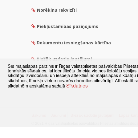
Norēķinu rekvizīti
Piekļūstamības paziņojums
Dokumentu iesniegšanas kārtība
Biežāk uzdotie jautājumi
Šīs mājaslapas pārzinis ir Rīgas valstspilsētas pašvaldības Pilsēta
tehniskās sīkdatnes, lai identificētu tīmekļa vietnes lietotāju sesij
sīkdatņu izveidošanu un iespēja atteikties no mājaslapas sīkdatņu
sīkdatnes, tīmekļa vietne nevarēs darboties pilnvērtīgi. Attiestatī
Sīkdatnes
sīkdatnēm apskatāma sadaļā
Sākums
Jaunumi
Biežāk uzdotie jautājumi
Lapas kart
© 2021 Rīgas valstspilsētas pašvaldības Pilsētas attīstības dep
Visas tiesības aizsargātas
·
Informācijas pārpublicēšanas gadīj
Pārslēgties uz www versiju