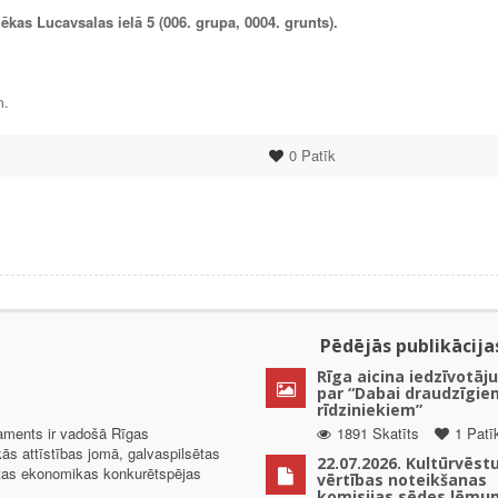
kas Lucavsalas ielā 5 (006. grupa, 0004. grunts).
m.
0
Patīk
Pēdējās publikācija
Rīga aicina iedzīvotāju
par “Dabai draudzīgie
rīdziniekiem”
taments ir vadošā Rīgas
1891 Skatīts
1 Patī
kās attīstības jomā, galvaspilsētas
22.07.2026. Kultūrvēst
ētas ekonomikas konkurētspējas
vērtības noteikšanas
komisijas sēdes lēmu