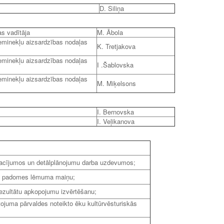
D. Siliņa
as vadītāja
M. Ābola
ieminekļu aizsardzības nodaļas
K. Tretjakova
ieminekļu aizsardzības nodaļas
I .Šablovska
ieminekļu aizsardzības nodaļas
M. Miķelsons
I. Bernovska
I. Veļikanova
sacījumos un detālplānojumu darba uzdevumos;
es padomes lēmuma maiņu;
rezultātu apkopojumu izvērtēšanu;
ojuma pārvaldes noteikto ēku kultūrvēsturiskās