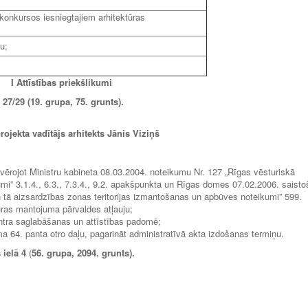
konkursos iesniegtajiem arhitektūras
u;
I Attīstības priekšlikumi
 27/29 (19. grupa, 75. grunts).
rojekta vadītājs arhitekts Jānis Viziņš
 ievērojot Ministru kabineta 08.03.2004. noteikumu Nr. 127 „Rīgas vēsturiskā
mi” 3.1.4., 6.3., 7.3.4., 9.2. apakšpunkta un Rīgas domes 07.02.2006. saisto
n tā aizsardzības zonas teritorijas izmantošanas un apbūves noteikumi” 599.
ras mantojuma pārvaldes atļauju;
centra saglabāšanas un attīstības padomē;
a 64. panta otro daļu, pagarināt administratīvā akta izdošanas termiņu.
 ielā 4
(
56. grupa, 2094. grunts).