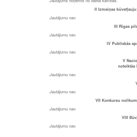
Jautājums noņemts no darba kārtības.
II Izmaiņas būvatļau
Jautājumu nav.
III Rīgas p
Jautājumu nav.
IV Publiskās ap
Jautājumu nav.
V Nacio
noteiktās
Jautājumu nav.
Jautājumu nav.
VII Konkursu nolikumi
Jautājumu nav.
VIII
Būv
Jautājumu nav.