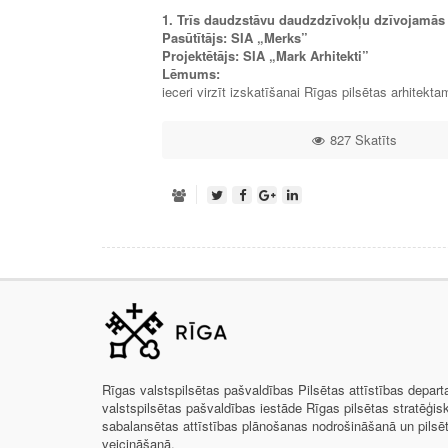
1. Trīs daudzstāvu daudzdzīvokļu dzīvojamās ē
Pasūtītājs: SIA „Merks”
Projektētājs: SIA „Mark Arhitekti”
Lēmums:
ieceri virzīt izskatīšanai Rīgas pilsētas arhitekta
827 Skatīts
Rīgas valstspilsētas pašvaldības Pilsētas attīstības depar
valstspilsētas pašvaldības iestāde Rīgas pilsētas stratēģis
sabalansētas attīstības plānošanas nodrošināšanā un pils
veicināšanā.