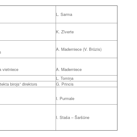
L. Sarma
K. Zīverte
A. Maderniece (V. Brūzis)
s
a vietniece
A. Maderniece
L. Tomiņa
ekta birojs” direktors
G. Princis
I. Purmale
I. Staša – Šaršūne