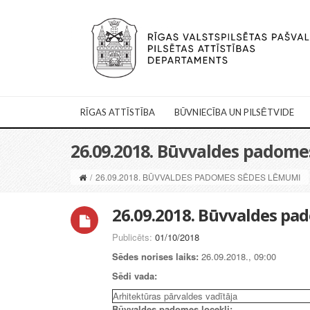
RĪGAS ATTĪSTĪBA
BŪVNIECĪBA UN PILSĒTVIDE
26.09.2018. Būvvaldes padom
/
26.09.2018. BŪVVALDES PADOMES SĒDES LĒMUMI
26.09.2018. Būvvaldes p
Publicēts:
01/10/2018
Sēdes norises laiks:
26.09.2018., 09:00
Sēdi vada:
Arhitektūras pārvaldes vadītāja
Būvvaldes padomes locekļi: