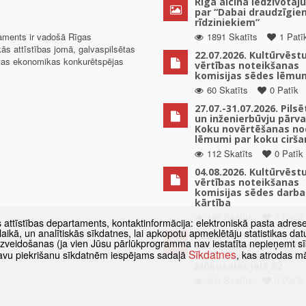
Rīga aicina iedzīvotāju
par “Dabai draudzīgie
rīdziniekiem”
taments ir vadošā Rīgas
1891 Skatīts
1 Patī
kās attīstības jomā, galvaspilsētas
22.07.2026. Kultūrvēst
ētas ekonomikas konkurētspējas
vērtības noteikšanas
komisijas sēdes lēmu
60 Skatīts
0 Patīk
27.07.-31.07.2026. Pils
un inženierbūvju pārv
Koku novērtēšanas no
lēmumi par koku cirša
112 Skatīts
0 Patīk
04.08.2026. Kultūrvēst
vērtības noteikšanas
komisijas sēdes darba
kārtība
168 Skatīts
0 Patīk
s attīstības departaments, kontaktinformācija: elektroniskā pasta adres
as laikā, un analītiskās sīkdatnes, lai apkopotu apmeklētāju statistikas 
Paziņojums par
 izveidošanas (ja vien Jūsu pārlūkprogramma nav iestatīta nepieņemt sī
detālplānojuma izstrā
Sīkdatnes
t savu piekrišanu sīkdatnēm iespējams sadaļā
, kas atrodas m
uzsākšanu zemes vien
Mūkusalas ielā 82
801 Skatīts
0 Patīk