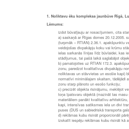
1. Noliktavu ēku kompleksa jaunbūve Rīgā, Lub
Lēmums:
izdot būvatļauju ar nosacījumiem, cita sta
a) saskaņā ar Rīgas domes 20.12.2005. sa
(turpmāk – RTIAN) 2.36.1. apakšpunktu vei
veidojošas divpakāpju koku vai krūmu stād
ielas sarkanās līnijas līdz būvlaidei, kas
stādījumus, tai pašā laikā saglabājot objek
b) pamatojoties uz RTIAN 172.3. apakšpunk
zonu, paredzot kvalitatīvus divpakāpju nor
noliktavas un stāvvietas un esošie kapi)
normatīvi minimālajam skaitam, tādējādi a
zonu starp plānoto un esošo funkciju;
c) precizēt objekta risinājumu, meklējot vei
toņa īpatsvaru objektā (mazināt tas masu 
materiāliem panākt kvalitatīvu arhitektūru
kapi, intensīvas satiksmes iela un divi tra
puses (DUS un sabiedriskā transporta gal
d) reklāmas kubu risināt proporcionāli p
izskatīt iespēju reklāmas kubu risināt kā 