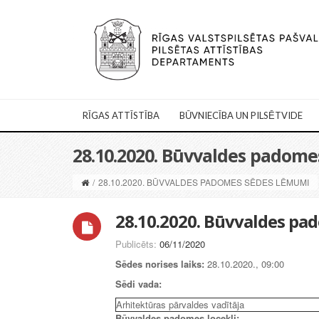
RĪGAS ATTĪSTĪBA
BŪVNIECĪBA UN PILSĒTVIDE
28.10.2020. Būvvaldes padom
/
28.10.2020. BŪVVALDES PADOMES SĒDES LĒMUMI
28.10.2020. Būvvaldes p
Publicēts:
06/11/2020
Sēdes norises laiks:
28.10.2020., 09:00
Sēdi vada:
Arhitektūras pārvaldes vadītāja
Būvvaldes padomes locekļi: