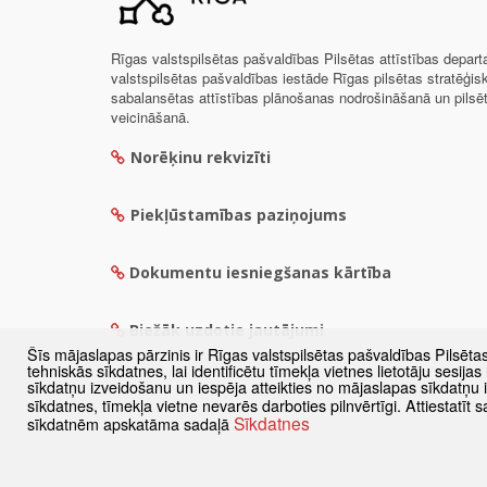
Rīgas valstspilsētas pašvaldības Pilsētas attīstības depar
valstspilsētas pašvaldības iestāde Rīgas pilsētas stratēģis
sabalansētas attīstības plānošanas nodrošināšanā un pils
veicināšanā.
Norēķinu rekvizīti
Piekļūstamības paziņojums
Dokumentu iesniegšanas kārtība
Biežāk uzdotie jautājumi
Šīs mājaslapas pārzinis ir Rīgas valstspilsētas pašvaldības Pilsēta
tehniskās sīkdatnes, lai identificētu tīmekļa vietnes lietotāju sesij
sīkdatņu izveidošanu un iespēja atteikties no mājaslapas sīkdatņu
sīkdatnes, tīmekļa vietne nevarēs darboties pilnvērtīgi. Attiestatī
Sīkdatnes
sīkdatnēm apskatāma sadaļā