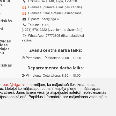
s kļūt
Dzirnavu iela 140, Rīga, LV-1050
m
E-adrese (primārais saziņas kanāls)
E-adrese (tikai e-rēķinu iesniegšanai)
k
E-pasts:
pad@riga.lv
uriskās
Tālrunis: 1201,
mi
(+371) 67012222 (zvaniem no ārzemēm)
WhatsApp: 27772805 (tikai rakstiskai
saziņai)
ētvides
aldes
daļas
Zvanu centra darba laiks:
nu
Pirmdiena – Piektdiena: 8.00 – 18.00
uriskās
Departamenta darba laiks:
Pirmdiena, Ceturtdiena: 8.30 – 18.00
Otrdiena, Trešdiena: 8.30 – 17.00
pad@riga.lv
e:
. Informējam, ka mājaslapā tiek izmantotas
Piektdiena: 8.30 – 15.00
datus. Lietojot šo mājaslapu, Jums ir iespēja pieņemt mājaslapas
kdatnes). Jums jāņem vērā, ja atspējosiet noteikti nepieciešamās
des
Klātienes konsultācijas pieejamas tikai ar
ājaslapas kājenē. Papildus informācija par mājaslapas veidotajām
ībā
iepriekšēju pierakstu.