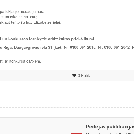
rpā iekļaujot nosacījumus:
tektonisko risinājumu;
ut teritoriju līdz Elizabetes ielai.
 un konkursos iesniegtie arhitektūras priekšlikumi
Rīgā, Daugavgrīvas ielā 31 (kad. Nr. 0100 061 2015, Nr. 0100 061 2042, N
āti ar konkursa darbiem.
0
Patīk
Pēdējās publikācija