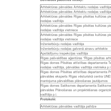
Arhitektūras pārvaldes Arhitektu nodaļas vadītāja
Arhitektūras pārvaldes Arhitektu nodaļas vadītāja
Arhitektūras pārvaldes Rīgas pilsētas kultūras p
nodaļas vadītājs
Arhitektūras pārvaldes Rīgas pilsētas kultūras p
nodaļas vadītāja vietniece
Arhitektūras pārvaldes Rīgas pilsētas kultūras p
nodaļas vadītāja vietniece
Inženierbūvju nodaļas vadītāja
Inženierbūvju nodaļas galvenā ainavu arhitekte
Apstādījumu inspekcijas vadītāja
Rīgas pašvaldības aģentūras “Rīgas pilsētas arhit
Rīgas domes Pilsētas attīstības departamenta Te
nodaļas vadītāja, pārvaldes vadītāja vietnieka p.i
Rīgas domes Pilsētas attīstības departamenta Pil
pārvaldes eksperts Rīgas vēsturiskā centra U
mantojuma pārvaldības plānošanas jautājumos
Rīgas domes Satiksmes departamenta Satiksmes 
pārvaldes Plānošanas un projektēšanas organiz
vadītāja p.i.
Protokolē:
Arhitektūras pārvaldes vadītāja palīdze