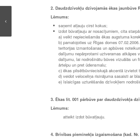
2. Daudzdzīvokļu dzīvojamās ēkas jaunbūve Rīg
Lēmums:
saņemt atļauju cirst kokus;
izdot būvatļauju ar nosacījumiem, cita starpā
a) veikt nepieciešamās ēkas augstuma korek
b) pamatojoties uz Rīgas domes 07.02.2006. 
teritorijas izmantošanas un apbūves noteiku
dalījumu nepārprotami uztveramas atkāpes v
dalījumu, lai nodrošinātu būves vizuālās un 
ārtelpu un pret ūdensmalu;
c) ēkas pilsētbūvnieciskajā akcentā izvietot t
d) veidot veloceliņa risinājuma sasaisti ar 
e) īslaicīgas uzturēšanās dzīvokļiem nodrošin
3. Ēkas lit. 001 pārbūve par daudzdzīvokļa dzī
Lēmums:
atteikt izdot būvatļauju.
4. Brīvības pieminekļa izgaismošana (kad. Nr.