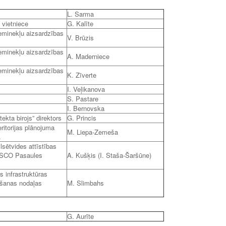
L. Sarma
 vietniece
G. Kalīte
ieminekļu aizsardzības
V. Brūzis
ieminekļu aizsardzības
A. Maderniece
ieminekļu aizsardzības
K. Zīverte
I. Veļikanova
S. Pastare
I. Bernovska
ekta birojs” direktors
G. Princis
ritorijas plānojuma
M. Liepa-Zemeša
.
sētvides attīstības
NESCO Pasaules
A. Kušķis (I. Staša-Šaršūne)
infrastruktūras
ēšanas nodaļas
M. Slimbahs
G. Aurīte