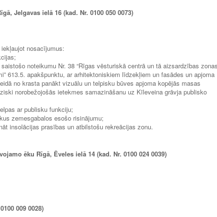
ā, Jelgavas ielā 16 (kad. Nr. 0100 050 0073)
 iekļaujot nosacījumus:
cijas;
saistošo noteikumu Nr. 38 “Rīgas vēsturiskā centrā un tā aizsardzības zona
mi” 613.5. apakšpunktu, ar arhitektoniskiem līdzekļiem un fasādes un apjoma
eidā no krasta panākt vizuālu un telpisku būves apjoma kopējās masas
fiziski norobežojošās ietekmes samazināšanu uz Kīleveina grāvja publisko
elpas ar publisku funkciju;
blakus zemesgabalos esošo risinājumu;
āt insolācijas prasības un atbilstošu rekreācijas zonu.
vojamo ēku Rīgā, Ēveles ielā 14 (kad. Nr. 0100 024 0039)
 0100 009 0028)