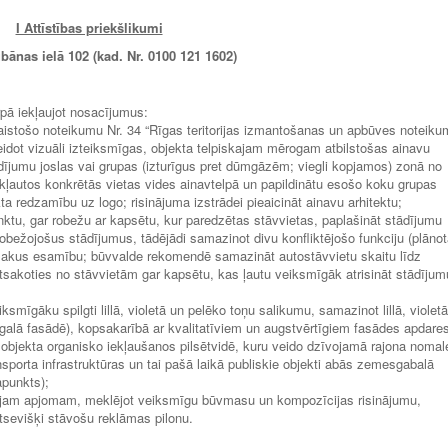
I Attīstības priekšlikumi
ānas ielā 102 (kad. Nr. 0100 121 1602)
rpā iekļaujot nosacījumus:
istošo noteikumu Nr. 34 “Rīgas teritorijas izmantošanas un apbūves noteikum
dot vizuāli izteiksmīgas, objekta telpiskajam mērogam atbilstošas ainavu
ījumu joslas vai grupas (izturīgus pret dūmgāzēm; viegli kopjamos) zonā no
 iekļautos konkrētās vietas vides ainavtelpā un papildinātu esošo koku grupas
ta redzamību uz logo; risinājuma izstrādei pieaicināt ainavu arhitektu;
tu, gar robežu ar kapsētu, kur paredzētas stāvvietas, paplašināt stādījumu
obežojošus stādījumus, tādējādi samazinot divu konfliktējošo funkciju (plāno
 blakus esamību; būvvalde rekomendē samazināt autostāvvietu skaitu līdz
tsakoties no stāvvietām gar kapsētu, kas ļautu veiksmīgāk atrisināt stādījum
ksmīgāku spilgti lillā, violetā un pelēko toņu salikumu, samazinot lillā, violetā
galā fasādē), kopsakarībā ar kvalitatīviem un augstvērtīgiem fasādes apdare
, objekta organisko iekļaušanos pilsētvidē, kuru veido dzīvojamā rajona nomal
nsporta infrastruktūras un tai pašā laikā publiskie objekti abās zemesgabalā
apunkts);
ārējam apjomam, meklējot veiksmīgu būvmasu un kompozīcijas risinājumu,
atsevišķi stāvošu reklāmas pilonu.