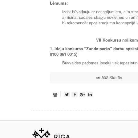
Lēmums:
izdot būvatļauju ar nosacījumiem, cita sta
a) risināt sadales skapju novietnes un arhi
b) rekomendēt apgaismojuma koncepcijā iekļa
VII
Konkursu nolikumi
1
.
Ideju konkursa “Zunda parks” darbu apskats 
0100 061 0015)
Būvvaldes padomes locekļi tiek iepazīstin
802 Skatīts