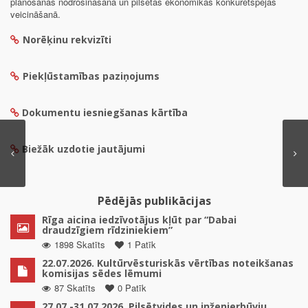
plānošanas nodrošināšanā un pilsētas ekonomikas konkurētspējas
veicināšanā.
Norēķinu rekvizīti
Piekļūstamības paziņojums
Dokumentu iesniegšanas kārtība
Biežāk uzdotie jautājumi
Pēdējās publikācijas
Rīga aicina iedzīvotājus kļūt par “Dabai
draudzīgiem rīdziniekiem”
1898 Skatīts
1 Patīk
22.07.2026. Kultūrvēsturiskās vērtības noteikšanas
komisijas sēdes lēmumi
87 Skatīts
0 Patīk
27.07.-31.07.2026. Pilsētvides un inženierbūvju