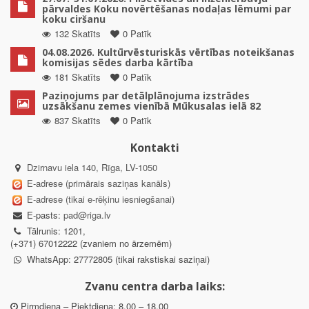
pārvaldes Koku novērtēšanas nodaļas lēmumi par
koku ciršanu
132 Skatīts
0 Patīk
04.08.2026. Kultūrvēsturiskās vērtības noteikšanas
komisijas sēdes darba kārtība
181 Skatīts
0 Patīk
Paziņojums par detālplānojuma izstrādes
uzsākšanu zemes vienībā Mūkusalas ielā 82
837 Skatīts
0 Patīk
Kontakti
Dzirnavu iela 140, Rīga, LV-1050
E-adrese (primārais saziņas kanāls)
E-adrese (tikai e-rēķinu iesniegšanai)
E-pasts:
pad@riga.lv
Tālrunis: 1201,
(+371) 67012222 (zvaniem no ārzemēm)
WhatsApp: 27772805 (tikai rakstiskai saziņai)
Zvanu centra darba laiks:
Pirmdiena – Piektdiena: 8.00 – 18.00