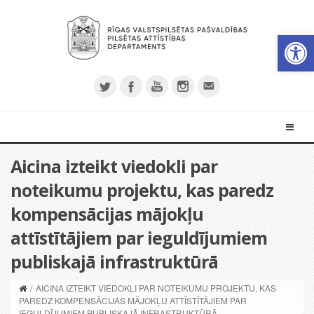
Open 
Aicina izteikt viedokli par
noteikumu projektu, kas paredz
kompensācijas mājokļu
attīstītājiem par ieguldījumiem
publiskajā infrastruktūrā
/
AICINA IZTEIKT VIEDOKLI PAR NOTEIKUMU PROJEKTU, KAS
PAREDZ KOMPENSĀCIJAS MĀJOKĻU ATTĪSTĪTĀJIEM PAR
IEGULDĪJUMIEM PUBLISKAJĀ INFRASTRUKTŪRĀ