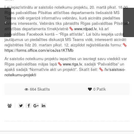
Lai iepazīstinātu ar saistošo noteikumu projektu, 20. martā plkst. 16.00
Rīgas pašvaldības Pilsētas attīstības departaments tiešsaistē MS
Teams vidē organizē informatīvu vebināru, kurā aicināts piedalīties
ikviens interesents. Vebinārs tiks pārraidīts Rīgas pašvaldības Pilsētas
attīstības departamenta tīmekļvietnē
www.rdpad.lv
, kā arī
pašvaldības Facebook kontā – “Rīga attīstās”. Lai būtu iespēja uzdot
jautājumus un piedalīties diskusijā MS Teams vidē, interesenti aicināti
reģistrēties līdz 20. martam plkst. 12, aizpildot reģistrēšanās formu:
https://forms.office.com/e/ceJss1KTMb
Ar saistošo noteikumu projektu iepazīties un iesniegt savu viedokli var
Rīgas pašvaldības mājas lapā
www.riga.lv
, sadaļā “Pašvaldība” un
apakš sadaļā “Normatīvie akti un projekti”. Skatīt šeit:
/lv/saistoso-
noteikumu-projekti
664 Skatīts
0
Patīk