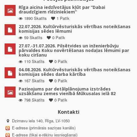
Rīga aicina iedzīvotājus kļūt par “Dabai
draudzīgiem rīdziniekiem”
1890 Skatīts
1 Patīk
22.07.2026. Kultūrvēsturiskās vērtības noteikšanas
komisijas sēdes lēmumi
59 Skatīts
0 Patīk
27.07.-31.07.2026. Pilsētvides un inženierbūvju
pārvaldes Koku novērtēšanas nodaļas lēmumi par
koku ciršanu
110 Skatīts
0 Patīk
04.08.2026. Kultūrvēsturiskās vērtības noteikšanas
komisijas sēdes darba kārtība
167 Skatīts
0 Patīk
Paziņojums par detālplānojuma izstrādes
uzsākšanu zemes vienībā Mūkusalas ielā 82
798 Skatīts
0 Patīk
Kontakti
Dzirnavu iela 140, Rīga, LV-1050
E-adrese (primārais saziņas kanāls)
E-adrese (tikai e-rēķinu iesniegšanai)