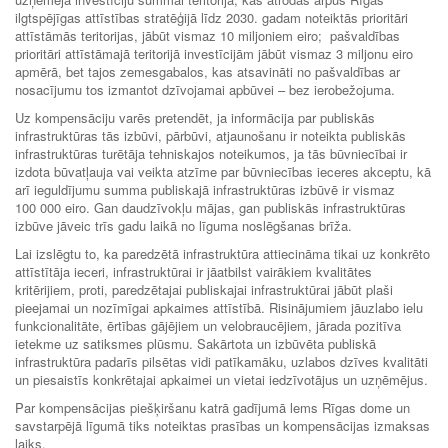
ilgtspējīgas attīstības stratēģijā līdz 2030. gadam noteiktās prioritāri
attīstāmās teritorijas, jābūt vismaz 10 miljoniem eiro; pašvaldības
prioritāri attīstāmajā teritorijā investīcijām jābūt vismaz 3 miljonu eiro
apmērā, bet tajos zemesgabalos, kas atsavināti no pašvaldības ar
nosacījumu tos izmantot dzīvojamai apbūvei – bez ierobežojuma.
Uz kompensāciju varēs pretendēt, ja informācija par publiskās
infrastruktūras tās izbūvi, pārbūvi, atjaunošanu ir noteikta publiskās
infrastruktūras turētāja tehniskajos noteikumos, ja tās būvniecībai ir
izdota būvatļauja vai veikta atzīme par būvniecības ieceres akceptu, kā
arī ieguldījumu summa publiskajā infrastruktūras izbūvē ir vismaz
100 000 eiro. Gan daudzīvokļu mājas, gan publiskās infrastruktūras
izbūve jāveic trīs gadu laikā no līguma noslēgšanas brīža.
Lai izslēgtu to, ka paredzētā infrastruktūra attiecināma tikai uz konkrēto
attīstītāja ieceri, infrastruktūrai ir jāatbilst vairākiem kvalitātes
kritērijiem, proti, paredzētajai publiskajai infrastruktūrai jābūt plaši
pieejamai un nozīmīgai apkaimes attīstībā. Risinājumiem jāuzlabo ielu
funkcionalitāte, ērtības gājējiem un velobraucējiem, jārada pozitīva
ietekme uz satiksmes plūsmu. Sakārtota un izbūvēta publiskā
infrastruktūra padarīs pilsētas vidi patīkamāku, uzlabos dzīves kvalitāti
un piesaistīs konkrētajai apkaimei un vietai iedzīvotājus un uzņēmējus.
Par kompensācijas piešķiršanu katrā gadījumā lems Rīgas dome un
savstarpējā līgumā tiks noteiktas prasības un kompensācijas izmaksas
laiks.