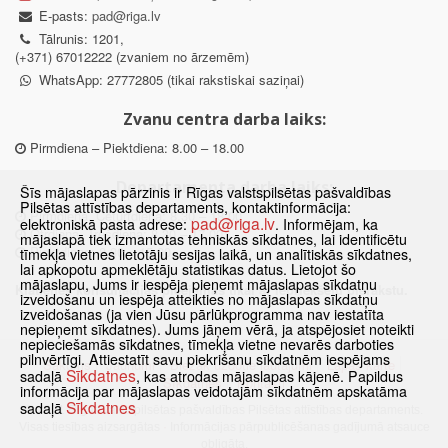
E-pasts:
pad@riga.lv
Tālrunis: 1201,
(+371) 67012222 (zvaniem no ārzemēm)
WhatsApp: 27772805 (tikai rakstiskai saziņai)
Zvanu centra darba laiks:
Pirmdiena – Piektdiena: 8.00 – 18.00
Departamenta darba laiks:
Šīs mājaslapas pārzinis ir Rīgas valstspilsētas pašvaldības
Pilsētas attīstības departaments, kontaktinformācija:
Pirmdiena, Ceturtdiena: 8.30 – 18.00
pad@riga.lv
elektroniskā pasta adrese:
. Informējam, ka
Otrdiena, Trešdiena: 8.30 – 17.00
mājaslapā tiek izmantotas tehniskās sīkdatnes, lai identificētu
Piektdiena: 8.30 – 15.00
tīmekļa vietnes lietotāju sesijas laikā, un analītiskās sīkdatnes,
lai apkopotu apmeklētāju statistikas datus. Lietojot šo
mājaslapu, Jums ir iespēja pieņemt mājaslapas sīkdatņu
Klātienes konsultācijas pieejamas tikai ar iepriekšēju pierakstu.
izveidošanu un iespēja atteikties no mājaslapas sīkdatņu
izveidošanas (ja vien Jūsu pārlūkprogramma nav iestatīta
nepieņemt sīkdatnes). Jums jāņem vērā, ja atspējosiet noteikti
nepieciešamās sīkdatnes, tīmekļa vietne nevarēs darboties
pilnvērtīgi. Attiestatīt savu piekrišanu sīkdatnēm iespējams
Sākums
Jaunumi
Biežāk uzdotie jautājumi
Lapas karte
Sīkdatnes
sadaļā
, kas atrodas mājaslapas kājenē. Papildus
Sīkdatnes
Kontakti
informācija par mājaslapas veidotajām sīkdatnēm apskatāma
Sīkdatnes
sadaļā
© 2021 Rīgas valstspilsētas pašvaldības Pilsētas attīstības departaments.
Visas tiesības aizsargātas
·
Informācijas pārpublicēšanas gadījumā atsauce
obligāta.