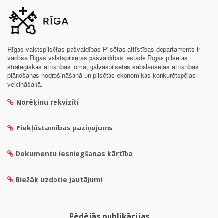
Rīgas valstspilsētas pašvaldības Pilsētas attīstības departaments ir
vadošā Rīgas valstspilsētas pašvaldības iestāde Rīgas pilsētas
stratēģiskās attīstības jomā, galvaspilsētas sabalansētas attīstības
plānošanas nodrošināšanā un pilsētas ekonomikas konkurētspējas
veicināšanā.
Norēķinu rekvizīti
Piekļūstamības paziņojums
Dokumentu iesniegšanas kārtība
Biežāk uzdotie jautājumi
Pēdējās publikācijas