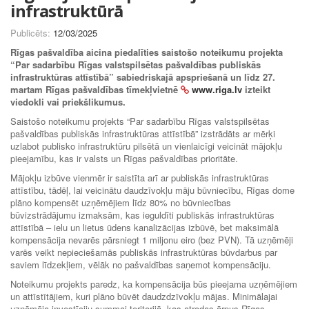
infrastruktūrā
Publicēts:
12/03/2025
Rīgas pašvaldība aicina piedalīties saistošo noteikumu projekta
“Par sadarbību Rīgas valstspilsētas pašvaldības publiskās
infrastruktūras attīstībā” sabiedriskajā apspriešanā un līdz 27.
martam Rīgas pašvaldības tīmekļvietnē
www.riga.lv
izteikt
viedokli vai priekšlikumus.
Saistošo noteikumu projekts “Par sadarbību Rīgas valstspilsētas
pašvaldības publiskās infrastruktūras attīstībā” izstrādāts ar mērķi
uzlabot publisko infrastruktūru pilsētā un vienlaicīgi veicināt mājokļu
pieejamību, kas ir valsts un Rīgas pašvaldības prioritāte.
Mājokļu izbūve vienmēr ir saistīta arī ar publiskās infrastruktūras
attīstību, tādēļ, lai veicinātu daudzīvokļu māju būvniecību, Rīgas dome
plāno kompensēt uzņēmējiem līdz 80% no būvniecības
būvizstrādājumu izmaksām, kas ieguldīti publiskās infrastruktūras
attīstībā – ielu un lietus ūdens kanalizācijas izbūvē, bet maksimālā
kompensācija nevarēs pārsniegt 1 miljonu eiro (bez PVN). Tā uzņēmēji
varēs veikt nepieciešamās publiskās infrastruktūras būvdarbus par
saviem līdzekļiem, vēlāk no pašvaldības saņemot kompensāciju.
Noteikumu projekts paredz, ka kompensācija būs pieejama uzņēmējiem
un attīstītājiem, kuri plāno būvēt daudzdzīvokļu mājas. Minimālajai
uzņēmēja investīciju summai teritorijā, kas atrodas ārpus Rīgas