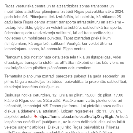
Rīgas vēsturiskā centra un tā aizsardzības zonas transporta un
mobilitātes attīstības plānojuma izstrādi Rīgas pašvaldība sāka 2024.
gada februārī. Plānojums tiek izstrādāts, lai noteiktu, kā nākamo 25
gadu laikā Rīgas centrā attīstīt transporta infrastruktūru un satiksmi –
tostarp ielu tīklu, gājēju un veloinfrastruktūru, sabiedriskā transporta,
ūdenstransporta un dzelzceļa satiksmi, kā arī transportlīdzekļu
novietnes un mobilitātes punktus. Tāpat izstrādāti priekšlikumi
risinājumiem, kā organizēt satiksmi Vecrīgā, kur veidot ātruma
ierobežojumu zonas, kā apbraukt Rīgas centru.
Plānojumā tiks nostiprināta detalizēta ielu tīkla un ilgtspējīgas, videi
draudzīgas transporta sistēmas attīstība nākotnē un tas būs viens no
nozīmīgākajiem pilsētas plānošanas dokumentiem.
Tematiskā plānojuma izstrādi paredzēts pabeigt šā gada septembrī un
pirms tā gala redakcijas izstrādes, pašvaldība to prezentēs sabiedrībai,
skaidrojot iecerētos risinājumus.
Diskusija notiks ceturtdien, 12. jūnijā no plkst. 15.00 līdz plkst. 17.00
klātienē Rīgas domes Sēžu zālē. Pasākumam varēs pievienoties arī
tiešsaistē, izmantojot MS Teams platformu. Lai pieteiktu savu dalību
diskusijā (klātienē vai attālināti), lūdzam reģistrēties līdz 11. jūnijam,
aizpildot anketu:
https://forms.cloud.microsoft/e/tqJSsy6Lgb
. Anketā
iespējams norādīt arī jautājumus, uz kuriem dalībnieki diskusijas laikā
vēlētos saņemt atbildes. Diskusiju rīko Rīgas pašvaldības Pilsētas
attīstības departaments sadarbībā ar plānojuma izstrādātājiem –