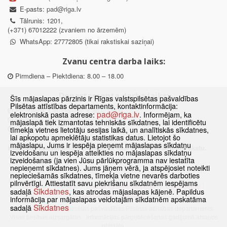
E-pasts:
pad@riga.lv
Tālrunis: 1201,
(+371) 67012222 (zvaniem no ārzemēm)
WhatsApp: 27772805 (tikai rakstiskai saziņai)
Zvanu centra darba laiks:
Pirmdiena – Piektdiena: 8.00 – 18.00
Departamenta darba laiks:
Šīs mājaslapas pārzinis ir Rīgas valstspilsētas pašvaldības
Pilsētas attīstības departaments, kontaktinformācija:
Pirmdiena, Ceturtdiena: 8.30 – 18.00
pad@riga.lv
elektroniskā pasta adrese:
. Informējam, ka
Otrdiena, Trešdiena: 8.30 – 17.00
mājaslapā tiek izmantotas tehniskās sīkdatnes, lai identificētu
Piektdiena: 8.30 – 15.00
tīmekļa vietnes lietotāju sesijas laikā, un analītiskās sīkdatnes,
lai apkopotu apmeklētāju statistikas datus. Lietojot šo
mājaslapu, Jums ir iespēja pieņemt mājaslapas sīkdatņu
Klātienes konsultācijas pieejamas tikai ar iepriekšēju pierakstu.
izveidošanu un iespēja atteikties no mājaslapas sīkdatņu
izveidošanas (ja vien Jūsu pārlūkprogramma nav iestatīta
nepieņemt sīkdatnes). Jums jāņem vērā, ja atspējosiet noteikti
nepieciešamās sīkdatnes, tīmekļa vietne nevarēs darboties
pilnvērtīgi. Attiestatīt savu piekrišanu sīkdatnēm iespējams
Sākums
Jaunumi
Biežāk uzdotie jautājumi
Lapas karte
Sīkdatnes
sadaļā
, kas atrodas mājaslapas kājenē. Papildus
Sīkdatnes
Kontakti
informācija par mājaslapas veidotajām sīkdatnēm apskatāma
Sīkdatnes
sadaļā
© 2021 Rīgas valstspilsētas pašvaldības Pilsētas attīstības departaments.
Visas tiesības aizsargātas
·
Informācijas pārpublicēšanas gadījumā atsauce
obligāta.