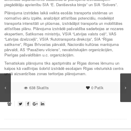
piegādātāju apvienību SIA “E. Daniševska birojs” un SIA “Solvers”.
Plānojuma izstrādes laikā veikta esošās transporta sistēmas un
normatīvo aktu izpēte, analizējot attīstības potenciālu, modelējot
transporta intensitāti un plūsmas, izstrādājot transporta un mobilitātes
attīstības plānu. Plānojuma izstrādē pašvaldība sadarbojas ar nozares
ekspertiem, Satiksmes ministriju, VSIA “Latvijas valsts ceļi”, VAS
“Latvijas dzelzceļš”, VSIA “Autotransporta direkcija”, SIA “Rīgas
satiksme”, Rīgas Brīvostas pārvaldi, Nacionālo kultūras mantojuma
pārvaldi, AS “Pasažieru vilciens”, nevalstiskajām organizācijām,
Pierīgas pašvaldībām u.c. organizācijām.
Tematiskais plānojums tiks apstiprināts ar Rīgas domes lēmumu un
kalpos kā vadlīnijas šobrīd izstrādē esošajam Rīgas vēsturiskā centra
un tā aizsardzības zonas teritorijas plānojumam.
638 Skatīts
0
Patīk