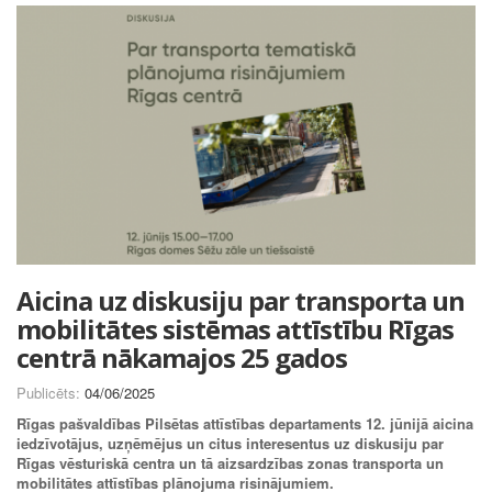
Aicina uz diskusiju par transporta un
mobilitātes sistēmas attīstību Rīgas
centrā nākamajos 25 gados
Publicēts:
04/06/2025
Rīgas pašvaldības Pilsētas attīstības departaments 12. jūnijā aicina
iedzīvotājus, uzņēmējus un citus interesentus uz diskusiju par
Rīgas vēsturiskā centra un tā aizsardzības zonas transporta un
mobilitātes attīstības plānojuma risinājumiem.