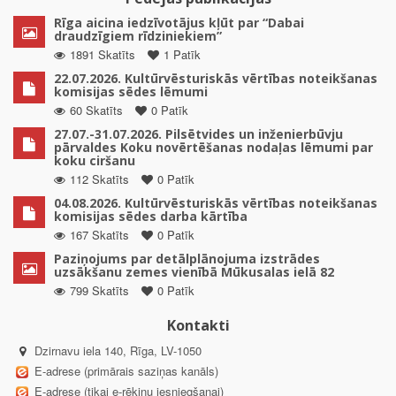
Rīga aicina iedzīvotājus kļūt par “Dabai
draudzīgiem rīdziniekiem”
1891 Skatīts
1 Patīk
22.07.2026. Kultūrvēsturiskās vērtības noteikšanas
komisijas sēdes lēmumi
60 Skatīts
0 Patīk
27.07.-31.07.2026. Pilsētvides un inženierbūvju
pārvaldes Koku novērtēšanas nodaļas lēmumi par
koku ciršanu
112 Skatīts
0 Patīk
04.08.2026. Kultūrvēsturiskās vērtības noteikšanas
komisijas sēdes darba kārtība
167 Skatīts
0 Patīk
Paziņojums par detālplānojuma izstrādes
uzsākšanu zemes vienībā Mūkusalas ielā 82
799 Skatīts
0 Patīk
Kontakti
Dzirnavu iela 140, Rīga, LV-1050
E-adrese (primārais saziņas kanāls)
E-adrese (tikai e-rēķinu iesniegšanai)