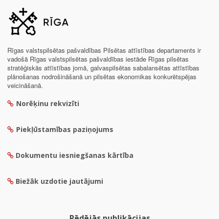
Rīgas valstspilsētas pašvaldības Pilsētas attīstības departaments ir
vadošā Rīgas valstspilsētas pašvaldības iestāde Rīgas pilsētas
stratēģiskās attīstības jomā, galvaspilsētas sabalansētas attīstības
plānošanas nodrošināšanā un pilsētas ekonomikas konkurētspējas
veicināšanā.
Norēķinu rekvizīti
Piekļūstamības paziņojums
Dokumentu iesniegšanas kārtība
Biežāk uzdotie jautājumi
Pēdējās publikācijas