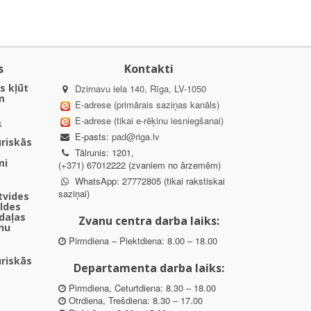
s
Kontakti
s kļūt
Dzirnavu iela 140, Rīga, LV-1050
m
E-adrese (primārais saziņas kanāls)
E-adrese (tikai e-rēķinu iesniegšanai)
k
E-pasts:
pad@riga.lv
uriskās
Tālrunis: 1201,
mi
(+371) 67012222 (zvaniem no ārzemēm)
WhatsApp: 27772805 (tikai rakstiskai
saziņai)
ētvides
aldes
daļas
Zvanu centra darba laiks:
nu
Pirmdiena – Piektdiena: 8.00 – 18.00
uriskās
Departamenta darba laiks:
Pirmdiena, Ceturtdiena: 8.30 – 18.00
Otrdiena, Trešdiena: 8.30 – 17.00