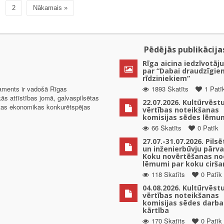
2
Nākamais »
Pēdējās publikācija
Rīga aicina iedzīvotāju
par “Dabai draudzīgie
rīdziniekiem”
taments ir vadošā Rīgas
1893 Skatīts
1 Patī
kās attīstības jomā, galvaspilsētas
22.07.2026. Kultūrvēst
ētas ekonomikas konkurētspējas
vērtības noteikšanas
komisijas sēdes lēmu
66 Skatīts
0 Patīk
27.07.-31.07.2026. Pils
un inženierbūvju pārv
Koku novērtēšanas no
lēmumi par koku cirša
118 Skatīts
0 Patīk
04.08.2026. Kultūrvēst
vērtības noteikšanas
komisijas sēdes darba
kārtība
170 Skatīts
0 Patīk