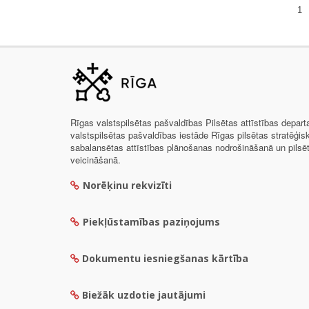
1
Rīgas valstspilsētas pašvaldības Pilsētas attīstības depar
valstspilsētas pašvaldības iestāde Rīgas pilsētas stratēģis
sabalansētas attīstības plānošanas nodrošināšanā un pils
veicināšanā.
Norēķinu rekvizīti
Piekļūstamības paziņojums
Dokumentu iesniegšanas kārtība
Biežāk uzdotie jautājumi