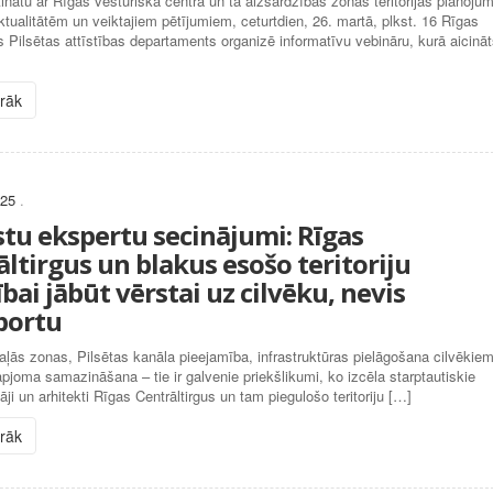
tinātu ar Rīgas vēsturiskā centra un tā aizsardzības zonas teritorijas plānoju
ktualitātēm un veiktajiem pētījumiem, ceturtdien, 26. martā, plkst. 16 Rīgas
 Pilsētas attīstības departaments organizē informatīvu vebināru, kurā aicinā
irāk
025
.
stu ekspertu secinājumi: Rīgas
ltirgus un blakus esošo teritoriju
ībai jābūt vērstai uz cilvēku, nevis
portu
ļās zonas, Pilsētas kanāla pieejamība, infrastruktūras pielāgošana cilvēkie
pjoma samazināšana – tie ir galvenie priekšlikumi, ko izcēla starptautiskie
āji un arhitekti Rīgas Centrāltirgus un tam piegulošo teritoriju […]
irāk