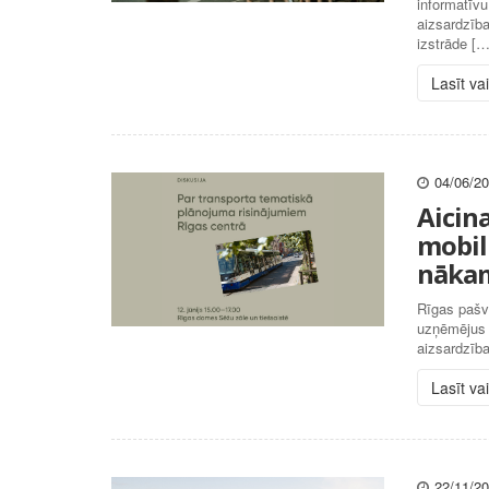
informatīvu
aizsardzīb
izstrāde […
Lasīt va
04/06/2
Aicin
mobil
nākam
Rīgas pašva
uzņēmējus u
aizsardzība
Lasīt va
22/11/2