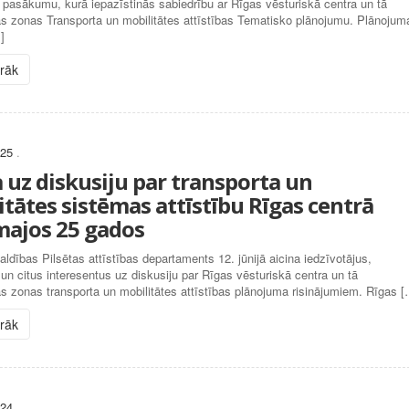
 pasākumu, kurā iepazīstinās sabiedrību ar Rīgas vēsturiskā centra un tā
as zonas Transporta un mobilitātes attīstības Tematisko plānojumu. Plānojum
]
irāk
025
.
a uz diskusiju par transporta un
itātes sistēmas attīstību Rīgas centrā
ajos 25 gados
ldības Pilsētas attīstības departaments 12. jūnijā aicina iedzīvotājus,
n citus interesentus uz diskusiju par Rīgas vēsturiskā centra un tā
s zonas transporta un mobilitātes attīstības plānojuma risinājumiem. Rīgas 
irāk
024
.