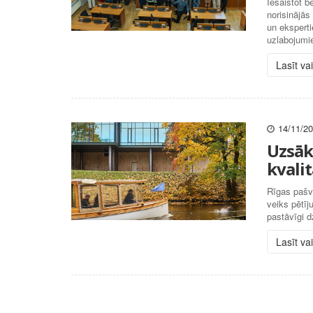
Iesaistot b
norisinājās
un eksperti
uzlabojumi
Lasīt va
14/11/2
Uzsāk
kvalit
Rīgas pašv
veiks pētīj
pastāvīgi d
Lasīt va