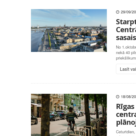
29/09/2
Starp
Centrā
sasais
No 1.oktobr
nekā 40 pil
priekšlikum
Lasīt va
18/08/2
Rīgas
centr
plān
Ceturtdien,