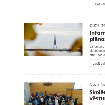
Lasīt va
27/11/2
Inform
plāno
Lai sniegtu
plānošanas 
attīstības
Lasīt va
27/11/2
Skolē
vēstu