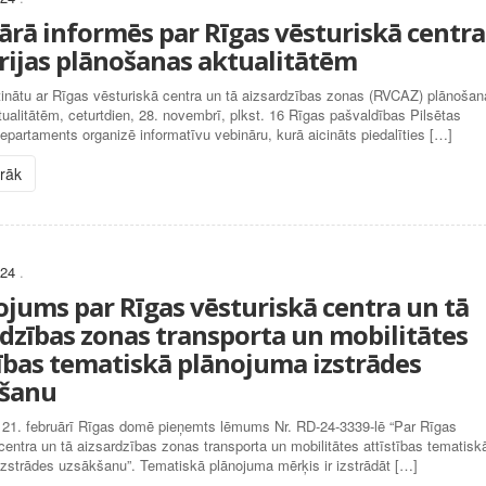
ārā informēs par Rīgas vēsturiskā centra
orijas plānošanas aktualitātēm
tinātu ar Rīgas vēsturiskā centra un tā aizsardzības zonas (RVCAZ) plānoša
ualitātēm, ceturtdien, 28. novembrī, plkst. 16 Rīgas pašvaldības Pilsētas
departaments organizē informatīvu vebināru, kurā aicināts piedalīties […]
irāk
024
.
ojums par Rīgas vēsturiskā centra un tā
rdzības zonas transporta un mobilitātes
tības tematiskā plānojuma izstrādes
šanu
 21. februārī Rīgas domē pieņemts lēmums Nr. RD-24-3339-lē “Par Rīgas
centra un tā aizsardzības zonas transporta un mobilitātes attīstības tematisk
izstrādes uzsākšanu”. Tematiskā plānojuma mērķis ir izstrādāt […]