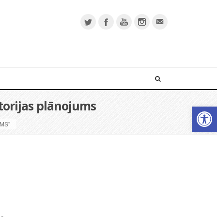
itorijas plānojums
Open 
MS"