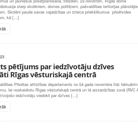
ērnus un jauniešus pilsētplānošanā, trešdien, 23.novembrī, Rīgas domē
 diskusija starp skolēniem, domes politiķiem, pašvaldības teritorijas plānotāji
em. Skolēni pauda savas vajadzības un izteica priekšlikumus pilsētvides
em, kā […]
irāk
023
.
ts pētījums par iedzīvotāju dzīves
āti Rīgas vēsturiskajā centrā
aldības Pilsētas attīstības departaments no šā gada novembra līdz februārim
umu, lai noskaidrotu Rīgas vēsturiskajā centrā un tā aizsardzības zonā (RVC 
zīvojošo iedzīvotāju viedokli par dzīves […]
irāk