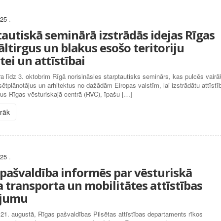
025
.
tautiskā seminārā izstrādās idejas Rīgas
ltirgus un blakus esošo teritoriju
tei un attīstībai
a līdz 3. oktobrim Rīgā norisināsies starptautisks seminārs, kas pulcēs vairā
sētplānotājus un arhitektus no dažādām Eiropas valstīm, lai izstrādātu attīstī
us Rīgas vēsturiskajā centrā (RVC), īpašu […]
irāk
025
.
 pašvaldība informēs par vēsturiskā
a transporta un mobilitātes attīstības
ojumu
 21. augustā, Rīgas pašvaldības Pilsētas attīstības departaments rīkos