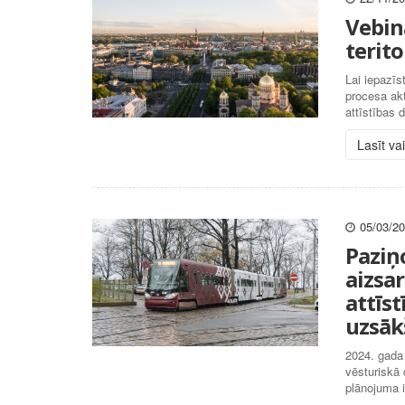
Vebin
terit
Lai iepazīs
procesa akt
attīstības 
Lasīt va
05/03/2
Paziņ
aizsa
attīs
uzsāk
2024. gada
vēsturiskā 
plānojuma 