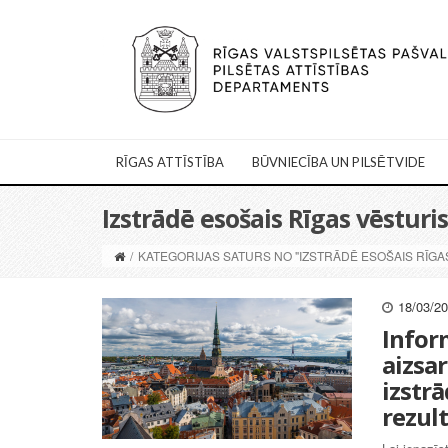
RĪGAS ATTĪSTĪBA
BŪVNIECĪBA UN PILSĒTVIDE
Izstrādē esošais Rīgas vēsturi
/
KATEGORIJAS SATURS NO "IZSTRĀDĒ ESOŠAIS RĪGA
18/03/2
Infor
aizsa
izstr
rezul