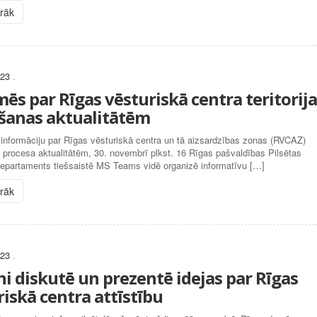
irāk
023
.
ēs par Rīgas vēsturiskā centra teritorij
šanas aktualitātēm
 informāciju par Rīgas vēsturiskā centra un tā aizsardzības zonas (RVCAZ)
procesa aktualitātēm, 30. novembrī plkst. 16 Rīgas pašvaldības Pilsētas
 departaments tiešsaistē MS Teams vidē organizē informatīvu […]
irāk
023
.
ni diskutē un prezentē idejas par Rīgas
riskā centra attīstību