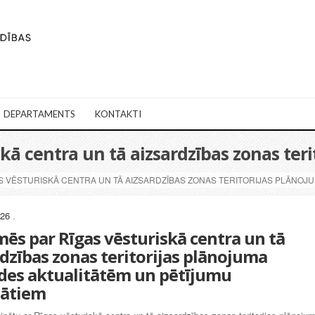
DEPARTAMENTS
KONTAKTI
skā centra un tā aizsardzības zonas ter
S VĒSTURISKĀ CENTRA UN TĀ AIZSARDZĪBAS ZONAS TERITORIJAS PLĀNOJU
026
.
mēs par Rīgas vēsturiskā centra un tā
rdzības zonas teritorijas plānojuma
ādes aktualitātēm un pētījumu
tātiem