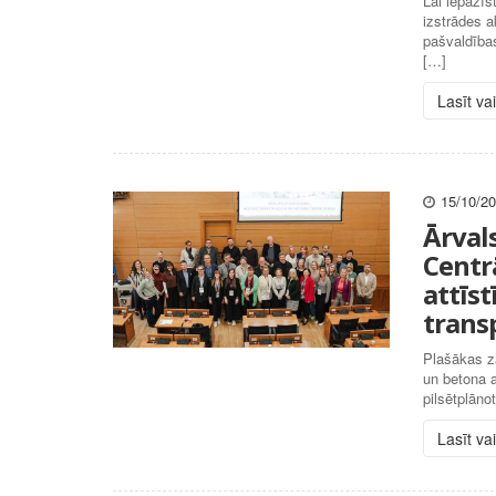
Lai iepazīs
izstrādes a
pašvaldības
[…]
Lasīt va
15/10/2
Ārval
Centrā
attīst
trans
Plašākas za
un betona a
pilsētplānot
Lasīt va