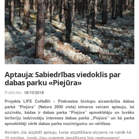
Aptauja: Sabiedrības viedoklis par
dabas parku «Piejūra»
Publicēts:
16/10/2018
Projekta LIFE CoHaBit – Piekrastes biotopu aizsardzība dabas
parkā “Piejūra” (Natura 2000 vieta) ietvaros veicam aptauju, lai
uzzinātu, kādas ir dabas parka “Piejūra” apmeklētāju un tuvāko
teritoriju iedzīvotāju intereses dabas parkā „Piejūra” un kā parka
apmeklētāji vērtē dabas parka nozīmīgumu un vērtības.
Aicinām Jūs aizpildīt aptauju, kuras aizpildīšana aizņems ne vairāk kā
10 minūtes, tomēr Jūsu sniegtais ieguldījums būs neatsverams!