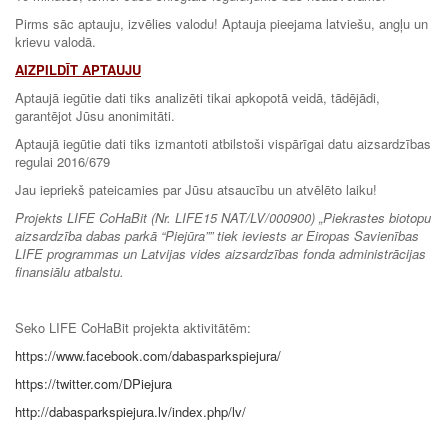
Pirms sāc aptauju, izvēlies valodu! Aptauja pieejama latviešu, angļu un
krievu valodā.
AIZPILDĪT APTAUJU
Aptaujā iegūtie dati tiks analizēti tikai apkopotā veidā, tādējādi,
garantējot Jūsu anonimitāti.
Aptaujā iegūtie dati tiks izmantoti atbilstoši vispārīgai datu aizsardzības
regulai 2016/679
Jau iepriekš pateicamies par Jūsu atsaucību un atvēlēto laiku!
Projekts LIFE CoHaBit (Nr. LIFE15 NAT/LV/000900) „Piekrastes biotopu
aizsardzība dabas parkā “Piejūra”” tiek ieviests ar Eiropas Savienības
LIFE programmas un Latvijas vides aizsardzības fonda administrācijas
finansiālu atbalstu.
Seko LIFE CoHaBit projekta aktivitātēm:
https://www.facebook.com/dabasparkspiejura/
https://twitter.com/DPiejura
http://dabasparkspiejura.lv/index.php/lv/