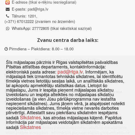
E-adrese (tikai e-rēķinu iesniegšanai)
E-pasts:
pad@riga.lv
Tālrunis: 1201,
(+371) 67012222 (zvaniem no ārzemēm)
WhatsApp: 27772805 (tikai rakstiskai saziņai)
Zvanu centra darba laiks:
Pirmdiena – Piektdiena: 8.00 – 18.00
Departamenta darba laiks:
Šīs mājaslapas pārzinis ir Rīgas valstspilsētas pašvaldības
Pilsētas attīstības departaments, kontaktinformācija:
Pirmdiena, Ceturtdiena: 8.30 – 18.00
pad@riga.lv
elektroniskā pasta adrese:
. Informējam, ka
Otrdiena, Trešdiena: 8.30 – 17.00
mājaslapā tiek izmantotas tehniskās sīkdatnes, lai identificētu
Piektdiena: 8.30 – 15.00
tīmekļa vietnes lietotāju sesijas laikā, un analītiskās sīkdatnes,
lai apkopotu apmeklētāju statistikas datus. Lietojot šo
mājaslapu, Jums ir iespēja pieņemt mājaslapas sīkdatņu
Klātienes konsultācijas pieejamas tikai ar iepriekšēju pierakstu.
izveidošanu un iespēja atteikties no mājaslapas sīkdatņu
izveidošanas (ja vien Jūsu pārlūkprogramma nav iestatīta
nepieņemt sīkdatnes). Jums jāņem vērā, ja atspējosiet noteikti
nepieciešamās sīkdatnes, tīmekļa vietne nevarēs darboties
pilnvērtīgi. Attiestatīt savu piekrišanu sīkdatnēm iespējams
Sākums
Jaunumi
Biežāk uzdotie jautājumi
Lapas karte
Sīkdatnes
sadaļā
, kas atrodas mājaslapas kājenē. Papildus
Sīkdatnes
Kontakti
informācija par mājaslapas veidotajām sīkdatnēm apskatāma
Sīkdatnes
sadaļā
© 2021 Rīgas valstspilsētas pašvaldības Pilsētas attīstības departaments.
Visas tiesības aizsargātas
·
Informācijas pārpublicēšanas gadījumā atsauce