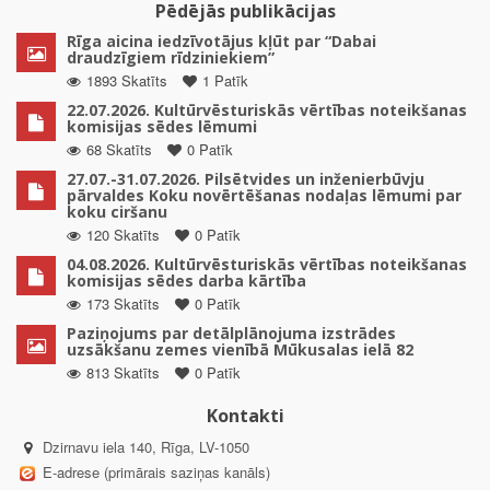
Pēdējās publikācijas
Rīga aicina iedzīvotājus kļūt par “Dabai
draudzīgiem rīdziniekiem”
1893 Skatīts
1 Patīk
22.07.2026. Kultūrvēsturiskās vērtības noteikšanas
komisijas sēdes lēmumi
68 Skatīts
0 Patīk
27.07.-31.07.2026. Pilsētvides un inženierbūvju
pārvaldes Koku novērtēšanas nodaļas lēmumi par
koku ciršanu
120 Skatīts
0 Patīk
04.08.2026. Kultūrvēsturiskās vērtības noteikšanas
komisijas sēdes darba kārtība
173 Skatīts
0 Patīk
Paziņojums par detālplānojuma izstrādes
uzsākšanu zemes vienībā Mūkusalas ielā 82
813 Skatīts
0 Patīk
Kontakti
Dzirnavu iela 140, Rīga, LV-1050
E-adrese (primārais saziņas kanāls)