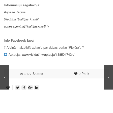
Informāciju sagatavoja:
Agnese Jeņina
Biedrība “Baltijas krasti”
agnese.jenina@baltijaskrasti.lv
Info Facebook lapai
? Aicinām aizpildīt aptauju par dabas parku “Piejūra”. ?
Aptauja:
www.visidati.lv/aptauja/1385047424/
2177 Skatīts
0
Patīk