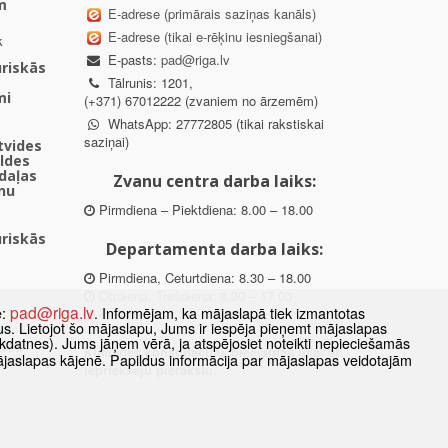
m
E-adrese (primārais saziņas kanāls)
E-adrese (tikai e-rēķinu iesniegšanai)
k
E-pasts:
pad@riga.lv
uriskās
Tālrunis: 1201,
mi
(+371) 67012222 (zvaniem no ārzemēm)
WhatsApp: 27772805 (tikai rakstiskai
saziņai)
ētvides
aldes
daļas
Zvanu centra darba laiks:
nu
Pirmdiena – Piektdiena: 8.00 – 18.00
uriskās
Departamenta darba laiks:
Pirmdiena, Ceturtdiena: 8.30 – 18.00
Otrdiena, Trešdiena: 8.30 – 17.00
pad@riga.lv
e:
. Informējam, ka mājaslapā tiek izmantotas
Piektdiena: 8.30 – 15.00
datus. Lietojot šo mājaslapu, Jums ir iespēja pieņemt mājaslapas
kdatnes). Jums jāņem vērā, ja atspējosiet noteikti nepieciešamās
des
Klātienes konsultācijas pieejamas tikai ar
ājaslapas kājenē. Papildus informācija par mājaslapas veidotajām
ībā
iepriekšēju pierakstu.