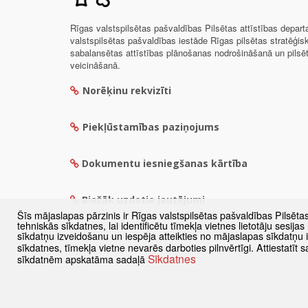
Rīgas valstspilsētas pašvaldības Pilsētas attīstības depar
valstspilsētas pašvaldības iestāde Rīgas pilsētas stratēģis
sabalansētas attīstības plānošanas nodrošināšanā un pils
veicināšanā.
Norēķinu rekvizīti
Piekļūstamības paziņojums
Dokumentu iesniegšanas kārtība
Biežāk uzdotie jautājumi
Šīs mājaslapas pārzinis ir Rīgas valstspilsētas pašvaldības Pilsēta
tehniskās sīkdatnes, lai identificētu tīmekļa vietnes lietotāju sesij
sīkdatņu izveidošanu un iespēja atteikties no mājaslapas sīkdatņu
sīkdatnes, tīmekļa vietne nevarēs darboties pilnvērtīgi. Attiestatī
Sīkdatnes
sīkdatnēm apskatāma sadaļā