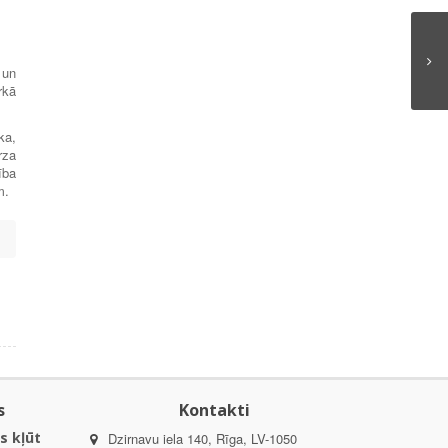
 un
rkā
ka,
rza
ība
m.
s
Kontakti
s kļūt
Dzirnavu iela 140, Rīga, LV-1050