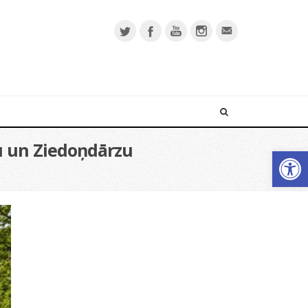
u un Ziedoņdārzu
Open 