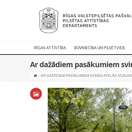
RĪGAS ATTĪSTĪBA
BŪVNIECĪBA UN PILSĒTVIDE
Ar dažādiem pasākumiem svinī
/
AR DAŽĀDIEM PASĀKUMIEM SVINĪGI ATKLĀS ATJAU