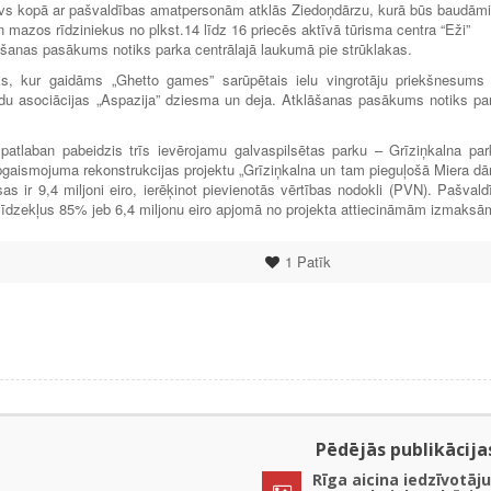
ovs kopā ar pašvaldības amatpersonām atklās Ziedoņdārzu, kurā būs baudāmi
n mazos rīdziniekus no plkst.14 līdz 16 priecēs aktīvā tūrisma centra “Eži”
lāšanas pasākums notiks parka centrālajā laukumā pie strūklakas.
rks, kur gaidāms „Ghetto games” sarūpētais ielu vingrotāju priekšnesums
līdu asociācijas „Aspazija” dziesma un deja. Atklāšanas pasākums notiks pa
atlaban pabeidzis trīs ievērojamu galvaspilsētas parku – Grīziņkalna par
apgaismojuma rekonstrukcijas projektu „Grīziņkalna un tam pieguļošā Miera dā
ksas ir 9,4 miljoni eiro, ierēķinot pievienotās vērtības nodokli (PVN). Pašvald
a līdzekļus 85% jeb 6,4 miljonu eiro apjomā no projekta attiecināmām izmaksā
1
Patīk
Pēdējās publikācija
Rīga aicina iedzīvotāju