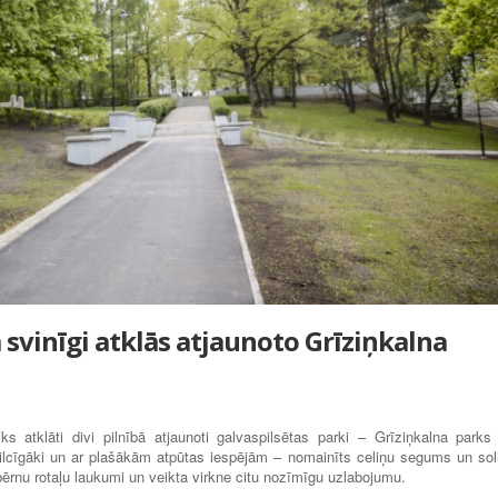
vinīgi atklās atjaunoto Grīziņkalna
s atklāti divi pilnībā atjaunoti galvaspilsētas parki – Grīziņkalna parks
ilcīgāki un ar plašākām atpūtas iespējām – nomainīts celiņu segums un soli
i bērnu rotaļu laukumi un veikta virkne citu nozīmīgu uzlabojumu.