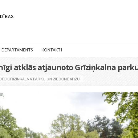
DEPARTAMENTS
KONTAKTI
gi atklās atjaunoto Grīziņkalna park
NOTO GRĪZIŅKALNA PARKU UN ZIEDOŅDĀRZU