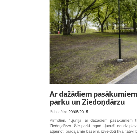
Ar dažādiem pasākumiem s
parku un Ziedoņdārzu
Publicēts:
29/05/2015
Pirmdien, 1.jūnijā, ar dažādiem pasākumiem tik
Ziedoņdārzs. Šie parki tagad kļuvuši daudz piev
atjaunoti bradājamie baseini, izveidoti kvalitatīv