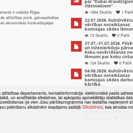
par “Dabai draudzīgie
rīdziniekiem”
taments ir vadošā Rīgas
1894 Skatīts
1 Patī
kās attīstības jomā, galvaspilsētas
22.07.2026. Kultūrvēst
ētas ekonomikas konkurētspējas
vērtības noteikšanas
komisijas sēdes lēmu
73 Skatīts
0 Patīk
27.07.-31.07.2026. Pils
un inženierbūvju pārv
Koku novērtēšanas no
lēmumi par koku cirša
124 Skatīts
0 Patīk
04.08.2026. Kultūrvēst
vērtības noteikšanas
komisijas sēdes darba
kārtība
175 Skatīts
0 Patīk
s attīstības departaments, kontaktinformācija: elektroniskā pasta adres
as laikā, un analītiskās sīkdatnes, lai apkopotu apmeklētāju statistikas 
Paziņojums par
 izveidošanas (ja vien Jūsu pārlūkprogramma nav iestatīta nepieņemt sī
detālplānojuma izstrā
Sīkdatnes
t savu piekrišanu sīkdatnēm iespējams sadaļā
, kas atrodas m
uzsākšanu zemes vien
Mūkusalas ielā 82
821 Skatīts
0 Patīk