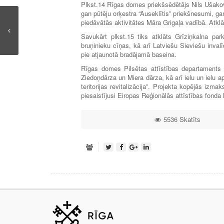
Plkst.14 Rīgas domes priekšsēdētājs Nils Ušak
gan pūtēju orķestra “Auseklītis” priekšnesumi, ga
piedāvātās aktivitātes Māra Grigaļa vadībā. Atk
Savukārt plkst.15 tiks atklāts Grīziņkalna pa
bruņinieku cīņas, kā arī Latviešu Sieviešu inva
pie atjaunotā bradājamā baseina.
Rīgas domes Pilsētas attīstības departaments p
Ziedoņdārza un Miera dārza, kā arī ielu un ielu 
teritorijas revitalizācija”. Projekta kopējās izma
piesaistījusi Eiropas Reģionālās attīstības fond
5536 Skatīts