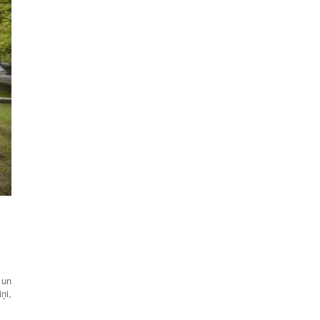
 un
ņi,