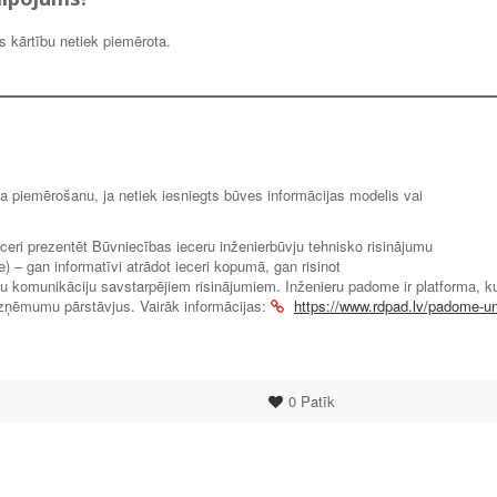
 kārtību netiek piemērota.
pa piemērošanu, ja netiek iesniegts būves informācijas modelis vai
ceri prezentēt Būvniecības ieceru inženierbūvju tehnisko risinājumu
 – gan informatīvi atrādot ieceri kopumā, gan risinot
u komunikāciju savstarpējiem risinājumiem. Inženieru padome ir platforma, k
zņēmumu pārstāvjus. Vairāk informācijas:
https://www.rdpad.lv/padome-un
0
Patīk