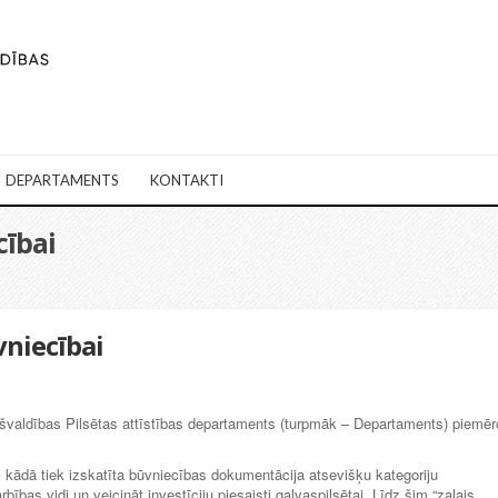
DEPARTAMENTS
KONTAKTI
cībai
vniecībai
švaldības Pilsētas attīstības departaments (turpmāk – Departaments) piemēr
a, kādā tiek izskatīta būvniecības dokumentācija atsevišķu kategoriju
bas vidi un veicināt investīciju piesaisti galvaspilsētai. Līdz šim “zaļais