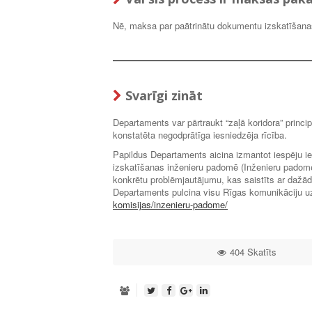
Nē, maksa par paātrinātu dokumentu izskatīšanas
Svarīgi zināt
Departaments var pārtraukt “zaļā koridora” princi
konstatēta negodprātīga iesniedzēja rīcība.
Papildus Departaments aicina izmantot iespēju ie
izskatīšanas inženieru padomē (Inženieru padome)
konkrētu problēmjautājumu, kas saistīts ar dažād
Departaments pulcina visu Rīgas komunikāciju u
komisijas/inzenieru-padome/
404 Skatīts