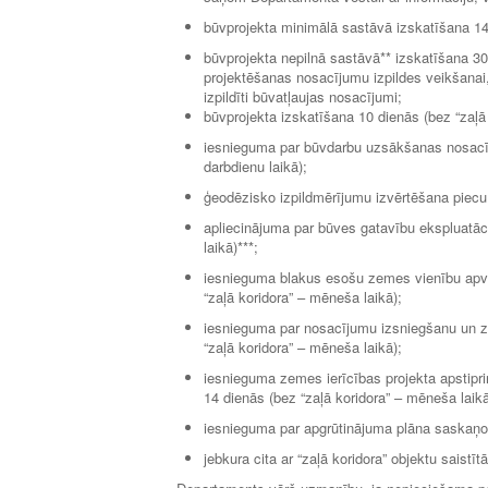
būvprojekta minimālā sastāvā izskatīšana 14 d
būvprojekta nepilnā sastāvā** izskatīšana 3
projektēšanas nosacījumu izpildes veikšanai,
izpildīti būvatļaujas nosacījumi;
būvprojekta izskatīšana 10 dienās (bez “zaļā k
iesnieguma par būvdarbu uzsākšanas nosacījum
darbdienu laikā);
ģeodēzisko izpildmērījumu izvērtēšana piecu 
apliecinājuma par būves gatavību ekspluatāci
laikā)***;
iesnieguma blakus esošu zemes vienību apvie
“zaļā koridora” – mēneša laikā);
iesnieguma par nosacījumu izsniegšanu un ze
“zaļā koridora” – mēneša laikā);
iesnieguma zemes ierīcības projekta apstipr
14 dienās (bez “zaļā koridora” – mēneša laik
iesnieguma par apgrūtinājuma plāna saskaņoš
jebkura cita ar “zaļā koridora” objektu saistī