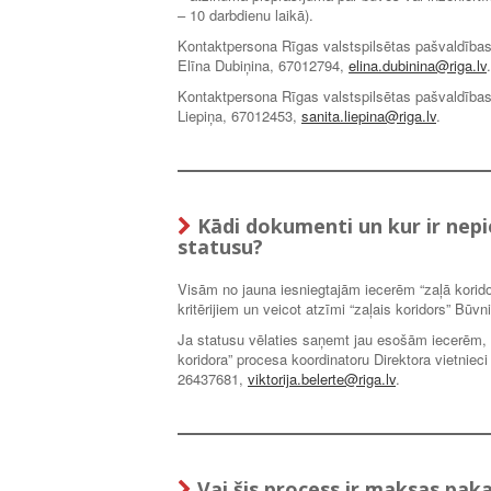
– 10 darbdienu laikā).
Kontaktpersona Rīgas valstspilsētas pašvaldības
Elīna Dubiņina, 67012794,
elina.dubinina@riga.lv
Kontaktpersona Rīgas valstspilsētas pašvaldības
Liepiņa, 67012453,
sanita.liepina@riga.lv
.
Kādi dokumenti un kur ir nepi
statusu?
Visām no jauna iesniegtajām iecerēm “zaļā koridor
kritērijiem un veicot atzīmi “zaļais koridors” Bū
Ja statusu vēlaties saņemt jau esošām iecerēm, 
koridora” procesa koordinatoru Direktora vietniec
26437681,
viktorija.belerte@riga.lv
.
Vai šis process ir maksas pak