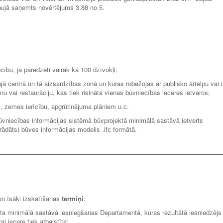
aptaujā saņemts novērtējums 3.88 no 5.
ību, ja paredzēti vairāk kā 100 dzīvokļi;
ā centrā un tā aizsardzības zonā un kuras robežojas ar publisko ārtelpu vai i
u vai restaurāciju, kas tiek risināta vienas būvniecības ieceres ietvaros;
m, zemes ierīcību, apgrūtinājuma plāniem u.c.
vniecības informācijas sistēmā būvprojektā minimālā sastāvā ietverts
strādāts) būves informācijas modelis .ifc formātā.
un īsāki izskatīšanas
termiņi
:
ta minimālā sastāvā iesniegšanas Departamentā, kuras rezultātā iesniedzējs
i iecere tiek atbalstīta;