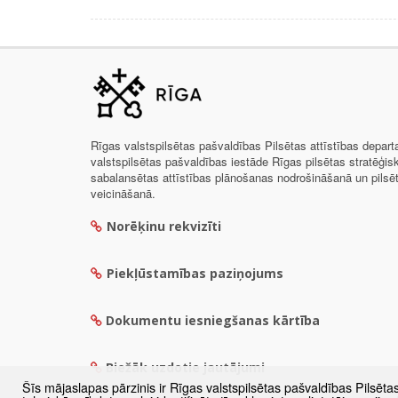
Rīgas valstspilsētas pašvaldības Pilsētas attīstības depar
valstspilsētas pašvaldības iestāde Rīgas pilsētas stratēģis
sabalansētas attīstības plānošanas nodrošināšanā un pils
veicināšanā.
Norēķinu rekvizīti
Piekļūstamības paziņojums
Dokumentu iesniegšanas kārtība
Biežāk uzdotie jautājumi
Šīs mājaslapas pārzinis ir Rīgas valstspilsētas pašvaldības Pilsēta