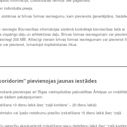
ildu informācija, izskatīšanas termiņš tiek pagarināts.
un individuāla pieeja.
s sistēmas ar brīvas formas iesniegumu, kam pievienots ģenerālplāns, fasāde
– iesniegts Būvniecības informācijas sistēmā konkrētajā būvniecības lietā ar
a vispārīgo daļu un arhitektūras daļu. Brīvas formas iesniegumam var pievien
ārsniegt 200 MB. Attiecīgi vienam brīvas formas iesniegumam var pievienot l
var pievienot, izmantojot koplietošanas rīkus.
koridorim” pievienojas jaunas iestādes
mērošanā pievienojas arī Rīgas valstspilsētas pašvaldības Ārtelpas un mobilitā
 ar šādiem pakalpojumiem:
īšana 10 dienu laikā (bez “zaļā koridora” – 20 dienu laikā);
ehnisko vai īpašo noteikumu prasību izskatīšana 15 dienu laikā (bez “zaļā
lu gatavību ekspluatācijā izskatīšana piecu darbdienu laikā (bez “zaļā koridor