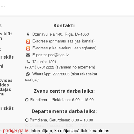
s
Kontakti
s kļūt
Dzirnavu iela 140, Rīga, LV-1050
m
E-adrese (primārais saziņas kanāls)
E-adrese (tikai e-rēķinu iesniegšanai)
k
E-pasts:
pad@riga.lv
uriskās
Tālrunis: 1201,
mi
(+371) 67012222 (zvaniem no ārzemēm)
WhatsApp: 27772805 (tikai rakstiskai
saziņai)
ētvides
aldes
daļas
Zvanu centra darba laiks:
nu
Pirmdiena – Piektdiena: 8.00 – 18.00
uriskās
Departamenta darba laiks:
Pirmdiena, Ceturtdiena: 8.30 – 18.00
Otrdiena, Trešdiena: 8.30 – 17.00
pad@riga.lv
e:
. Informējam, ka mājaslapā tiek izmantotas
Piektdiena: 8.30 – 15.00