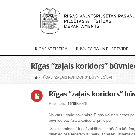
RĪGAS ATTĪSTĪBA
BŪVNIECĪBA UN PILSĒTVIDE
Rīgas “zaļais koridors” būvnie
/
RĪGAS “ZAĻAIS KORIDORS” BŪVNIECĪBAI
Rīgas “zaļais koridors” bū
Publicēts:
16/06/2026
No 2020. gada novembra Rīgas valstspilsētas pa
būvniecības “zaļā koridora” principu.
“Zaļais koridors” ir pašvaldības izstrādāta kārtīb
būvniecības iecerēm ar mērķi stimulēt uzņēmējdarbī