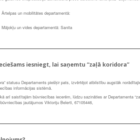
 Ārtelpas un mobilitātes departamentā:
.
 Mājokļu un vides departamentā: Sanita
eciešams iesniegt, lai saņemtu “zaļā koridora”
a” statusu Departaments piešķir pats, izvērtējot atbilstību augstāk norādītaj
vniecības informācijas sistēmā.
kā arī saistītajām būvniecības iecerēm, lūdzu sazināties ar Departamenta “za
i būvniecības jautājumos Viktoriju Belerti, 67105446,
alpojums?