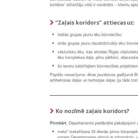
koridors” attīstītāju vidū ir novērtēts – klientu 
“Zaļais koridors” attiecas uz:
trešās grupas jaunu ēku būvniecību;
otrās grupas jaunu daudzdzīvokļu ēku būvniec
vēsturisku ēku, kas atrodas Rīgas vēsturiskaj
ēku kompleksa daļa, pilnu pārbūvi, atjaunošan
šo ieceru saistītajiem būvniecības projektie
Papildu nosacījums: ēkas jaunbūves gadījumā Bū
arhitektūras daļas un teritorijas daļas (ja tāds iz
Ko nozīmē zaļais koridors?
Pirmkārt
, Departamenta piedāvātie pakalpojumi 
meta* izskatīšana 30 dienās pirms būvprojek
saņem Departamenta vēstuli ar informāciju, va