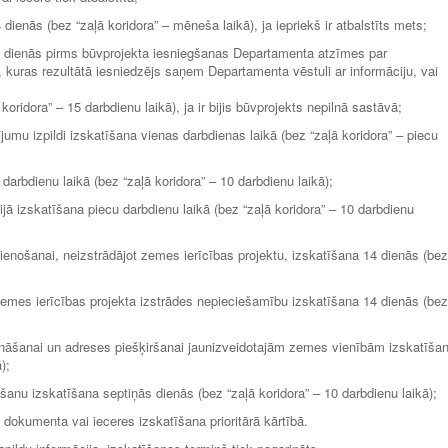
ienās (bez “zaļā koridora” – mēneša laikā), ja iepriekš ir atbalstīts mets;
0 dienās pirms būvprojekta iesniegšanas Departamenta atzīmes par
 kuras rezultātā iesniedzējs saņem Departamenta vēstuli ar informāciju, vai
oridora” – 15 darbdienu laikā), ja ir bijis būvprojekts nepilnā sastāvā;
u izpildi izskatīšana vienas darbdienas laikā (bez “zaļā koridora” – piecu
darbdienu laikā (bez “zaļā koridora” – 10 darbdienu laikā);
jā izskatīšana piecu darbdienu laikā (bez “zaļā koridora” – 10 darbdienu
nošanai, neizstrādājot zemes ierīcības projektu, izskatīšana 14 dienās (bez
mes ierīcības projekta izstrādes nepieciešamību izskatīšana 14 dienās (bez
ināšanai un adreses piešķiršanai jaunizveidotajām zemes vienībām izskatīša
ā);
anu izskatīšana septiņās dienās (bez “zaļā koridora” – 10 darbdienu laikā);
tā dokumenta vai ieceres izskatīšana prioritārā kārtībā.