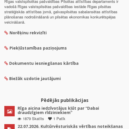
Rīgas valstspilsētas pašvaldības Pilsētas attīstības departaments ir
vadošā Rīgas valstspilsētas pašvaldības iestāde Rīgas pilsētas
stratēģiskās attīstības jomā, galvaspilsētas sabalansētas attīstības
plānošanas nodrošināšanā un pilsētas ekonomikas konkurētspējas
veicināšanā.
Norēķinu rekvizīti
Piekļūstamības paziņojums
Dokumentu iesniegšanas kārtība
Biežāk uzdotie jautājumi
Pēdējās publikācijas
Rīga aicina iedzīvotājus kļūt par “Dabai
draudzīgiem rīdziniekiem”
1879 Skatīts
1 Patīk
22.07.2026. Kultūrvēsturiskās vērtības noteikšanas