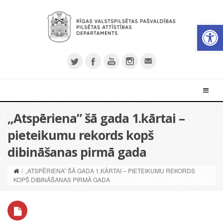
Open 
„Atspēriena” šā gada 1.kārtai –
pieteikumu rekords kopš
dibināšanas pirmā gada
/
„ATSPĒRIENA” ŠĀ GADA 1.KĀRTAI – PIETEIKUMU REKORDS
KOPŠ DIBINĀŠANAS PIRMĀ GADA