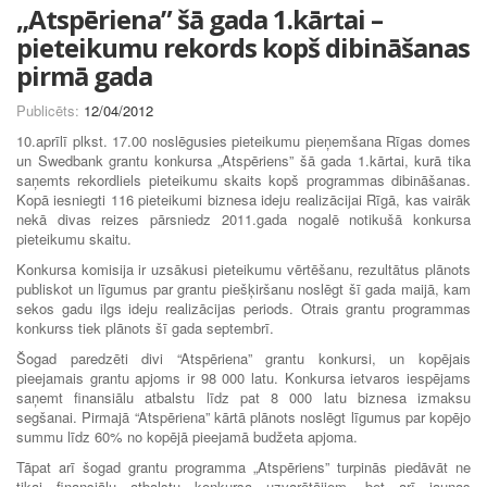
„Atspēriena” šā gada 1.kārtai –
pieteikumu rekords kopš dibināšanas
pirmā gada
Publicēts:
12/04/2012
10.aprīlī plkst. 17.00 noslēgusies pieteikumu pieņemšana Rīgas domes
un Swedbank grantu konkursa „Atspēriens” šā gada 1.kārtai, kurā tika
saņemts rekordliels pieteikumu skaits kopš programmas dibināšanas.
Kopā iesniegti 116 pieteikumi biznesa ideju realizācijai Rīgā, kas vairāk
nekā divas reizes pārsniedz 2011.gada nogalē notikušā konkursa
pieteikumu skaitu.
Konkursa komisija ir uzsākusi pieteikumu vērtēšanu, rezultātus plānots
publiskot un līgumus par grantu piešķiršanu noslēgt šī gada maijā, kam
sekos gadu ilgs ideju realizācijas periods. Otrais grantu programmas
konkurss tiek plānots šī gada septembrī.
Šogad paredzēti divi “Atspēriena” grantu konkursi, un kopējais
pieejamais grantu apjoms ir 98 000 latu. Konkursa ietvaros iespējams
saņemt finansiālu atbalstu līdz pat 8 000 latu biznesa izmaksu
segšanai. Pirmajā “Atspēriena” kārtā plānots noslēgt līgumus par kopējo
summu līdz 60% no kopējā pieejamā budžeta apjoma.
Tāpat arī šogad grantu programma „Atspēriens” turpinās piedāvāt ne
tikai finansiālu atbalstu konkursa uzvarētājiem, bet arī jaunas