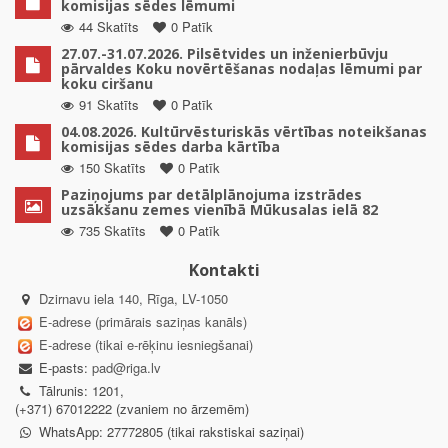
komisijas sēdes lēmumi
44 Skatīts
0 Patīk
27.07.-31.07.2026. Pilsētvides un inženierbūvju
pārvaldes Koku novērtēšanas nodaļas lēmumi par
koku ciršanu
91 Skatīts
0 Patīk
04.08.2026. Kultūrvēsturiskās vērtības noteikšanas
komisijas sēdes darba kārtība
150 Skatīts
0 Patīk
Paziņojums par detālplānojuma izstrādes
uzsākšanu zemes vienībā Mūkusalas ielā 82
735 Skatīts
0 Patīk
Kontakti
Dzirnavu iela 140, Rīga, LV-1050
E-adrese (primārais saziņas kanāls)
E-adrese (tikai e-rēķinu iesniegšanai)
E-pasts:
pad@riga.lv
Tālrunis: 1201,
(+371) 67012222 (zvaniem no ārzemēm)
WhatsApp: 27772805 (tikai rakstiskai saziņai)