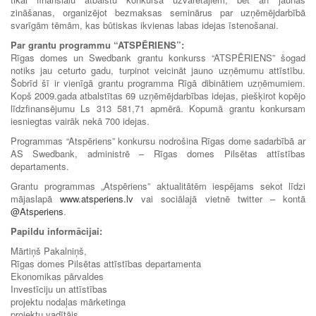
zināšanas, organizējot bezmaksas seminārus par uzņēmējdarbībā
svarīgām tēmām, kas būtiskas ikvienas labas idejas īstenošanai.
Par grantu programmu “ATSPĒRIENS”:
Rīgas domes un Swedbank grantu konkurss “ATSPĒRIENS” šogad
notiks jau ceturto gadu, turpinot veicināt jauno uzņēmumu attīstību.
Šobrīd šī ir vienīgā grantu programma Rīgā dibinātiem uzņēmumiem.
Kopš 2009.gada atbalstītas 69 uzņēmējdarbības idejas, piešķirot kopējo
līdzfinansējumu Ls 313 581,71 apmērā. Kopumā grantu konkursam
iesniegtas vairāk nekā 700 idejas.
Programmas “Atspēriens” konkursu nodrošina Rīgas dome sadarbībā ar
AS Swedbank, administrē – Rīgas domes Pilsētas attīstības
departaments.
Grantu programmas „Atspēriens” aktualitātēm iespējams sekot līdzi
mājaslapā
www.atsperiens.lv
vai sociālajā vietnē twitter – kontā
@Atsperiens
.
Papildu informācijai:
Mārtiņš Pakalniņš,
Rīgas domes Pilsētas attīstības departamenta
Ekonomikas pārvaldes
Investīciju un attīstības
projektu nodaļas mārketinga
projektu vadītājs