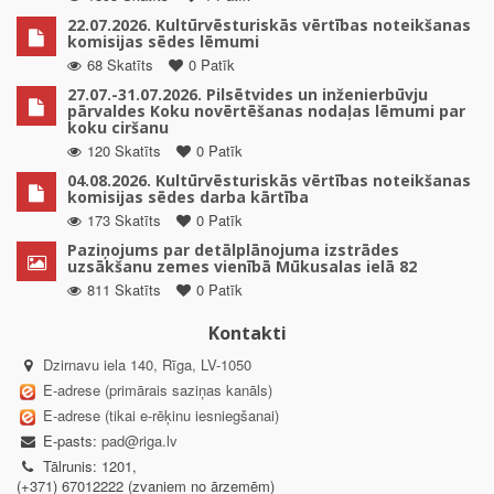
22.07.2026. Kultūrvēsturiskās vērtības noteikšanas
komisijas sēdes lēmumi
68 Skatīts
0 Patīk
27.07.-31.07.2026. Pilsētvides un inženierbūvju
pārvaldes Koku novērtēšanas nodaļas lēmumi par
koku ciršanu
120 Skatīts
0 Patīk
04.08.2026. Kultūrvēsturiskās vērtības noteikšanas
komisijas sēdes darba kārtība
173 Skatīts
0 Patīk
Paziņojums par detālplānojuma izstrādes
uzsākšanu zemes vienībā Mūkusalas ielā 82
811 Skatīts
0 Patīk
Kontakti
Dzirnavu iela 140, Rīga, LV-1050
E-adrese (primārais saziņas kanāls)
E-adrese (tikai e-rēķinu iesniegšanai)
E-pasts:
pad@riga.lv
Tālrunis: 1201,
(+371) 67012222 (zvaniem no ārzemēm)