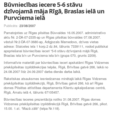
Būvniecības iecere 5-6 stāvu
dzīvojamā māja Rīgā, Braslas ielā un
Purvciema ielā
Publicēts:
23/08/2007
Pamatojoties uz Rīgas pilsētas Būvvaldes 16.05.2007. administratīvo
aktu Nr. 2-DA-07-2335-ap un Rīgas pilsētas būvvaldes 07.08.2007.
vēstuli Nr.2-DA-07-3680-ap, Adigjozals Mamedovs, dzīves vietas
adrese: Staiceles iela 1 korp.2 dz.84, tālrunis 7339111, nodod publiskai
apspriešanai būvniecības ieceri “5-6 stāvu dzīvojamā mājā Rīgā,
Braslas iela b/n un Purvciema iela b/n (grupa 070, grunts 2209).
Informatīvie materiāli par būvniecības ieceri apskatāmi Rīgas Vidzemes
priekšpilsētas izpilddirekcijas telpās, Rīgā, Brīvības gatvē 266, laikā no
24.08.2007 līdz 24.09.2007 darba dienās darba laikā.
Rakstiskas atsauksmes iesniedzamas minētajā laikā Rīgas Vidzemes
priekšpilsētas izpilddirekcijā, Rīgā, Brīvības gatvē 266, kā arī Rīgas
domes Pilsētas attīstības departamenta Klientu apkalpošanas centrā,
Rīgā, Amatu ielā 4, tālrunis 67105457.
Būvniecības ieceres prezentācija notiks 31.08.2007. Rīgas domes
Vidzemes priekšpilsētas izpilddirekcijā Rīgā, Brīvības gatvē 266, plkst.
15.00. 1.st. “Mazā zālē” (telpa Nr.118).