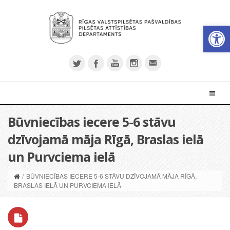
Open 
Būvniecības iecere 5-6 stāvu
dzīvojamā māja Rīgā, Braslas ielā
un Purvciema ielā
/
BŪVNIECĪBAS IECERE 5-6 STĀVU DZĪVOJAMĀ MĀJA RĪGĀ,
BRASLAS IELĀ UN PURVCIEMA IELĀ