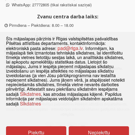
WhatsApp: 27772805 (tikai rakstiskai saziņai)
Zvanu centra darba laiks:
Pirmdiena – Piektdiena: 8.00 – 18.00
Departamenta darba laiks:
Šīs mājaslapas pārzinis ir Rīgas valstspilsētas pašvaldības
Pilsētas attīstības departaments, kontaktinformācija:
Pirmdiena, Ceturtdiena: 8.30 – 18.00
pad@riga.lv
elektroniskā pasta adrese:
. Informējam, ka
Otrdiena, Trešdiena: 8.30 – 17.00
mājaslapā tiek izmantotas tehniskās sīkdatnes, lai identificētu
Piektdiena: 8.30 – 15.00
tīmekļa vietnes lietotāju sesijas laikā, un analītiskās sīkdatnes,
lai apkopotu apmeklētāju statistikas datus. Lietojot šo
mājaslapu, Jums ir iespēja pieņemt mājaslapas sīkdatņu
Klātienes konsultācijas pieejamas tikai ar iepriekšēju pierakstu.
izveidošanu un iespēja atteikties no mājaslapas sīkdatņu
izveidošanas (ja vien Jūsu pārlūkprogramma nav iestatīta
nepieņemt sīkdatnes). Jums jāņem vērā, ja atspējosiet noteikti
nepieciešamās sīkdatnes, tīmekļa vietne nevarēs darboties
pilnvērtīgi. Attiestatīt savu piekrišanu sīkdatnēm iespējams
Sākums
Jaunumi
Biežāk uzdotie jautājumi
Lapas karte
Sīkdatnes
sadaļā
, kas atrodas mājaslapas kājenē. Papildus
Sīkdatnes
Kontakti
informācija par mājaslapas veidotajām sīkdatnēm apskatāma
Sīkdatnes
sadaļā
© 2021 Rīgas valstspilsētas pašvaldības Pilsētas attīstības departaments.
Visas tiesības aizsargātas
·
Informācijas pārpublicēšanas gadījumā atsauce
obligāta.
Piekrītu
Nepiekrītu