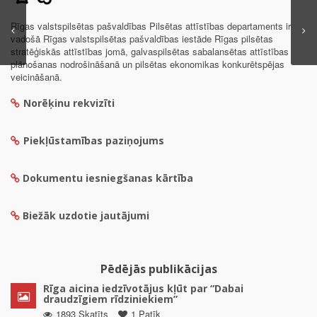
Rīgas valstspilsētas pašvaldības Pilsētas attīstības departaments ir
vadošā Rīgas valstspilsētas pašvaldības iestāde Rīgas pilsētas
stratēģiskās attīstības jomā, galvaspilsētas sabalansētas attīstības
plānošanas nodrošināšanā un pilsētas ekonomikas konkurētspējas
veicināšanā.
Norēķinu rekvizīti
Piekļūstamības paziņojums
Dokumentu iesniegšanas kārtība
Biežāk uzdotie jautājumi
Pēdējās publikācijas
Rīga aicina iedzīvotājus kļūt par “Dabai
draudzīgiem rīdziniekiem”
1893 Skatīts
1 Patīk