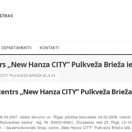
DEPARTAMENTS
KONTAKTI
rs „New Hanza CITY” Pulkveža Brieža ie
TY” PULKVEŽA BRIEŽA IELĀ 24
centrs „New Hanza CITY” Pulkveža Brieža
6.09.2007. sēdes lēmumu un Rīgas pilsētas būvvaldes 04.02.2008. vēstuli 
Aizkraukles banka”, reģ. Nr. 50003149401, Elizabetes ielā 23, Rīgā, LV-10
ri – daudzfunkcionāls biroju centrs „New Hanza CITY” Pulkveža Brieža ielā 