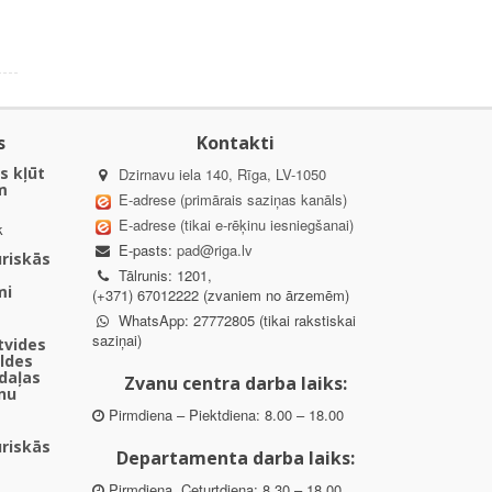
s
Kontakti
s kļūt
Dzirnavu iela 140, Rīga, LV-1050
m
E-adrese (primārais saziņas kanāls)
E-adrese (tikai e-rēķinu iesniegšanai)
k
E-pasts:
pad@riga.lv
uriskās
Tālrunis: 1201,
mi
(+371) 67012222 (zvaniem no ārzemēm)
WhatsApp: 27772805 (tikai rakstiskai
saziņai)
ētvides
aldes
daļas
Zvanu centra darba laiks:
nu
Pirmdiena – Piektdiena: 8.00 – 18.00
uriskās
Departamenta darba laiks:
Pirmdiena, Ceturtdiena: 8.30 – 18.00