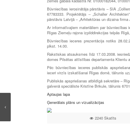
zemes gabala kadastra Nr. 01000182044, 01000
Būvniecības ierosinātāja pārstāvis – SIA „Collier
67783333. Projektētājs – „Schaller Architekten”
pārstāvis Latvijā – „Arhitektūras un dizaina firma
Ar informatīvajiem materiāliem par būvniecības i
Rīgas Ziemeļu rajona izpilddirekcijas telpās Rīg
Būvniecības ieceres prezentācija notiks 28.02.2
plkst. 14.00.
Rakstiskas atsauksmes līdz 17.03.2008. iesniedz
domes Pilsētas attīstības departamenta Klientu a
Pēc būvniecības ieceres publiskās apspriešan
ieceri virzīs izskatīšanai Rīgas domē, tālrunis 
Publiskās apspriešanas atbildīgā sekretāre – R
galvenā speciāliste Kristīne Brikule, tālrunis 670
Aptaujas lapa
Ģenerālais plāns un vizualizācijas
2240 Skatīts