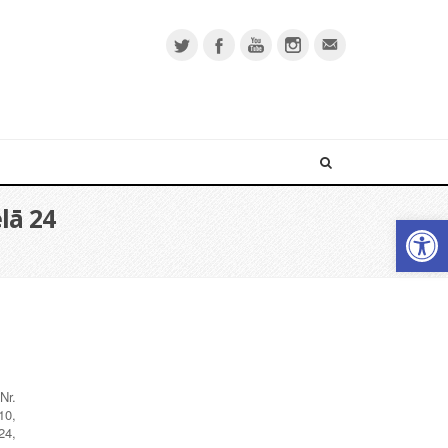
lā 24
Open 
Nr.
10,
24,