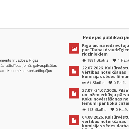
Pēdējās publikācija
Rīga aicina iedzīvotāju
par “Dabai draudzīgie
rīdziniekiem”
taments ir vadošā Rīgas
1891 Skatīts
1 Patī
kās attīstības jomā, galvaspilsētas
22.07.2026. Kultūrvēst
ētas ekonomikas konkurētspējas
vērtības noteikšanas
komisijas sēdes lēmu
61 Skatīts
0 Patīk
27.07.-31.07.2026. Pils
un inženierbūvju pārv
Koku novērtēšanas no
lēmumi par koku cirša
113 Skatīts
0 Patīk
04.08.2026. Kultūrvēst
vērtības noteikšanas
komisijas sēdes darba