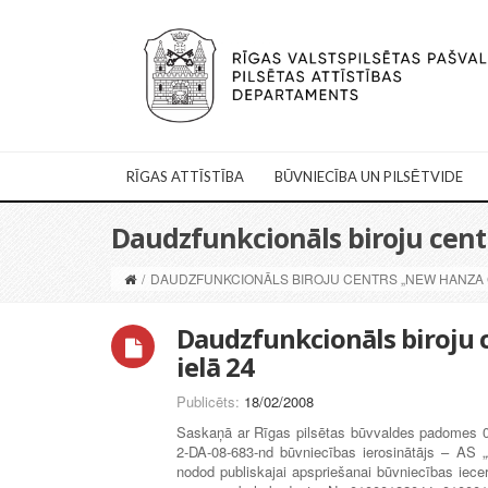
RĪGAS ATTĪSTĪBA
BŪVNIECĪBA UN PILSĒTVIDE
Daudzfunkcionāls biroju cent
/
DAUDZFUNKCIONĀLS BIROJU CENTRS „NEW HANZA CI
Daudzfunkcionāls biroju 
ielā 24
Publicēts:
18/02/2008
Saskaņā ar Rīgas pilsētas būvvaldes padomes 0
2-DA-08-683-nd būvniecības ierosinātājs – AS „
nodod publiskajai apspriešanai būvniecības iece