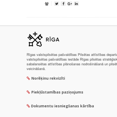
Rīgas valstspilsētas pašvaldības Pilsētas attīstības depar
valstspilsētas pašvaldības iestāde Rīgas pilsētas stratēģis
sabalansētas attīstības plānošanas nodrošināšanā un pils
veicināšanā.
Norēķinu rekvizīti
Piekļūstamības paziņojums
Dokumentu iesniegšanas kārtība