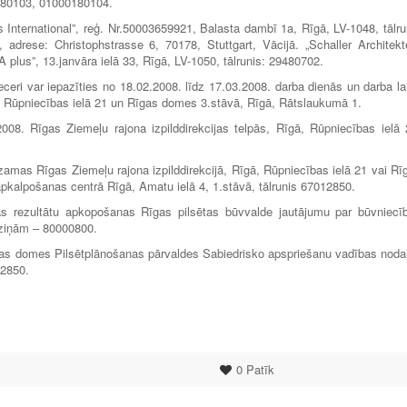
180103, 01000180104.
s International”, reģ. Nr.50003659921, Balasta dambī 1a, Rīgā, LV-1048, tālru
, adrese: Christophstrasse 6, 70178, Stuttgart, Vācijā. „Schaller Architekt
 A plus”, 13.janvāra ielā 33, Rīgā, LV-1050, tālrunis: 29480702.
eceri var iepazīties no 18.02.2008. līdz 17.03.2008. darba dienās un darba la
ā, Rūpniecības ielā 21 un Rīgas domes 3.stāvā, Rīgā, Rātslaukumā 1.
008. Rīgas Ziemeļu rajona izpilddirekcijas telpās, Rīgā, Rūpniecības ielā 
amas Rīgas Ziemeļu rajona izpilddirekcijā, Rīgā, Rūpniecības ielā 21 vai Rī
pkalpošanas centrā Rīgā, Amatu ielā 4, 1.stāvā, tālrunis 67012850.
as rezultātu apkopošanas Rīgas pilsētas būvvalde jautājumu par būvniecī
uzziņām – 80000800.
īgas domes Pilsētplānošanas pārvaldes Sabiedrisko apspriešanu vadības noda
12850.
0
Patīk