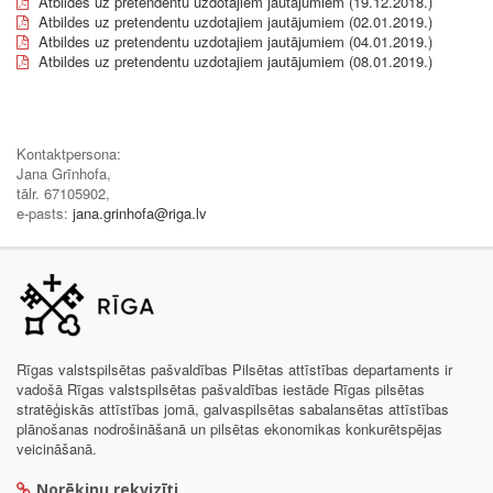
Atbildes uz pretendentu uzdotajiem jautājumiem (19.12.2018.)
Atbildes uz pretendentu uzdotajiem jautājumiem (02.01.2019.)
Atbildes uz pretendentu uzdotajiem jautājumiem (04.01.2019.)
Atbildes uz pretendentu uzdotajiem jautājumiem (08.01.2019.)
Kontaktpersona:
Jana Grīnhofa,
tālr. 67105902,
e-pasts:
jana.grinhofa@riga.lv
Rīgas valstspilsētas pašvaldības Pilsētas attīstības departaments ir
vadošā Rīgas valstspilsētas pašvaldības iestāde Rīgas pilsētas
stratēģiskās attīstības jomā, galvaspilsētas sabalansētas attīstības
plānošanas nodrošināšanā un pilsētas ekonomikas konkurētspējas
veicināšanā.
Norēķinu rekvizīti