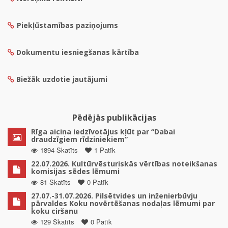
Piekļūstamības paziņojums
Dokumentu iesniegšanas kārtība
Biežāk uzdotie jautājumi
Pēdējās publikācijas
Rīga aicina iedzīvotājus kļūt par “Dabai
draudzīgiem rīdziniekiem”
1894 Skatīts
1 Patīk
22.07.2026. Kultūrvēsturiskās vērtības noteikšanas
komisijas sēdes lēmumi
81 Skatīts
0 Patīk
27.07.-31.07.2026. Pilsētvides un inženierbūvju
pārvaldes Koku novērtēšanas nodaļas lēmumi par
koku ciršanu
129 Skatīts
0 Patīk