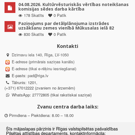
04.08.2026. Kultūrvēsturiskās vērtības noteikšanas
komisijas sēdes darba kārtība
178 Skatīts
0 Patīk
Paziņojums par detālplānojuma izstrādes
uzsākšanu zemes vienībā Mūkusalas ielā 82
830 Skatīts
0 Patīk
Kontakti
Dzirnavu iela 140, Rīga, LV-1050
E-adrese (primārais saziņas kanāls)
E-adrese (tikai e-rēķinu iesniegšanai)
E-pasts:
pad@riga.lv
Tālrunis: 1201,
(+371) 67012222 (zvaniem no ārzemēm)
WhatsApp: 27772805 (tikai rakstiskai saziņai)
Zvanu centra darba laiks:
Pirmdiena – Piektdiena: 8.00 – 18.00
Departamenta darba laiks:
Šīs mājaslapas pārzinis ir Rīgas valstspilsētas pašvaldības
Pilsētas attīstības departaments, kontaktinformācija: