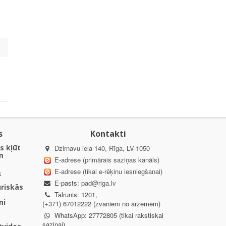
s
Kontakti
s kļūt
Dzirnavu iela 140, Rīga, LV-1050
m
E-adrese (primārais saziņas kanāls)
E-adrese (tikai e-rēķinu iesniegšanai)
k
E-pasts:
pad@riga.lv
uriskās
Tālrunis: 1201,
mi
(+371) 67012222 (zvaniem no ārzemēm)
WhatsApp: 27772805 (tikai rakstiskai
saziņai)