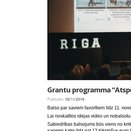
Grantu programma “Atspēr
Publicēts:
02/11/2018
Balso par saviem favorītiem līdz 11. nov
Lai noskatītos idejas video un nobalsotu
Sabiedrības balsojums būs viens no krit
saņems katrs līdz pat 12 tūkstošus euro l