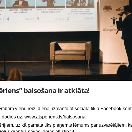
iens” balsošana ir atklāta!
embrim vienu reizi dienā, izmantojot sociālā tīkla Facebook kont
, dodies uz:
www.atsperiens.lv/balsosana
ērijiem, uz kā pamata tiks pieņemts lēmums par uzvarētājiem, k
ielus grantus savas idejas attīstībai!