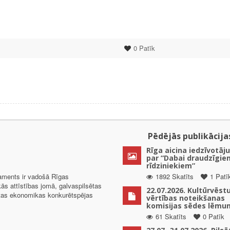
0
Patīk
Pēdējās publikācija
Rīga aicina iedzīvotāju
par “Dabai draudzīgie
rīdziniekiem”
taments ir vadošā Rīgas
1892 Skatīts
1 Patī
kās attīstības jomā, galvaspilsētas
22.07.2026. Kultūrvēst
ētas ekonomikas konkurētspējas
vērtības noteikšanas
komisijas sēdes lēmu
61 Skatīts
0 Patīk