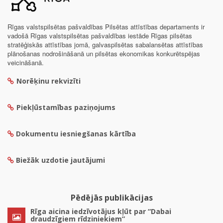
Rīgas valstspilsētas pašvaldības Pilsētas attīstības departaments ir
vadošā Rīgas valstspilsētas pašvaldības iestāde Rīgas pilsētas
stratēģiskās attīstības jomā, galvaspilsētas sabalansētas attīstības
plānošanas nodrošināšanā un pilsētas ekonomikas konkurētspējas
veicināšanā.
Norēķinu rekvizīti
Piekļūstamības paziņojums
Dokumentu iesniegšanas kārtība
Biežāk uzdotie jautājumi
Pēdējās publikācijas
Rīga aicina iedzīvotājus kļūt par “Dabai
draudzīgiem rīdziniekiem”