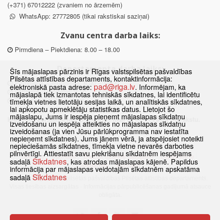
(+371) 67012222 (zvaniem no ārzemēm)
WhatsApp: 27772805 (tikai rakstiskai saziņai)
Zvanu centra darba laiks:
Pirmdiena – Piektdiena: 8.00 – 18.00
Departamenta darba laiks:
Šīs mājaslapas pārzinis ir Rīgas valstspilsētas pašvaldības
Pilsētas attīstības departaments, kontaktinformācija:
Pirmdiena, Ceturtdiena: 8.30 – 18.00
pad@riga.lv
elektroniskā pasta adrese:
. Informējam, ka
Otrdiena, Trešdiena: 8.30 – 17.00
mājaslapā tiek izmantotas tehniskās sīkdatnes, lai identificētu
Piektdiena: 8.30 – 15.00
tīmekļa vietnes lietotāju sesijas laikā, un analītiskās sīkdatnes,
lai apkopotu apmeklētāju statistikas datus. Lietojot šo
mājaslapu, Jums ir iespēja pieņemt mājaslapas sīkdatņu
Klātienes konsultācijas pieejamas tikai ar iepriekšēju pierakstu.
izveidošanu un iespēja atteikties no mājaslapas sīkdatņu
izveidošanas (ja vien Jūsu pārlūkprogramma nav iestatīta
nepieņemt sīkdatnes). Jums jāņem vērā, ja atspējosiet noteikti
nepieciešamās sīkdatnes, tīmekļa vietne nevarēs darboties
pilnvērtīgi. Attiestatīt savu piekrišanu sīkdatnēm iespējams
Sākums
Jaunumi
Biežāk uzdotie jautājumi
Lapas karte
Sīkdatnes
sadaļā
, kas atrodas mājaslapas kājenē. Papildus
Sīkdatnes
Kontakti
informācija par mājaslapas veidotajām sīkdatnēm apskatāma
Sīkdatnes
sadaļā
© 2021 Rīgas valstspilsētas pašvaldības Pilsētas attīstības departaments.
Visas tiesības aizsargātas
·
Informācijas pārpublicēšanas gadījumā atsauce
obligāta.