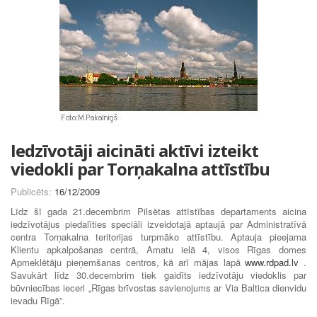
Iedzīvotāji aicināti aktīvi izteikt
viedokli par Torņakalna attīstību
Publicēts:
16/12/2009
Līdz šī gada 21.decembrim Pilsētas attīstības departaments aicina
iedzīvotājus piedalīties speciāli izveidotajā aptaujā par Administratīvā
centra Torņakalna teritorijas turpmāko attīstību. Aptauja pieejama
Klientu apkalpošanas centrā, Amatu ielā 4, visos Rīgas domes
Apmeklētāju pieņemšanas centros, kā arī mājas lapā
www.rdpad.lv
.
Savukārt līdz 30.decembrim tiek gaidīts iedzīvotāju viedoklis par
būvniecības ieceri „Rīgas brīvostas savienojums ar Via Baltica dienvidu
ievadu Rīgā”.