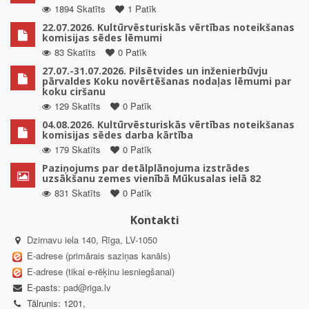
1894 Skatīts
1 Patīk
22.07.2026. Kultūrvēsturiskās vērtības noteikšanas
komisijas sēdes lēmumi
83 Skatīts
0 Patīk
27.07.-31.07.2026. Pilsētvides un inženierbūvju
pārvaldes Koku novērtēšanas nodaļas lēmumi par
koku ciršanu
129 Skatīts
0 Patīk
04.08.2026. Kultūrvēsturiskās vērtības noteikšanas
komisijas sēdes darba kārtība
179 Skatīts
0 Patīk
Paziņojums par detālplānojuma izstrādes
uzsākšanu zemes vienībā Mūkusalas ielā 82
831 Skatīts
0 Patīk
Kontakti
Dzirnavu iela 140, Rīga, LV-1050
E-adrese (primārais saziņas kanāls)
E-adrese (tikai e-rēķinu iesniegšanai)
E-pasts:
pad@riga.lv
Tālrunis: 1201,