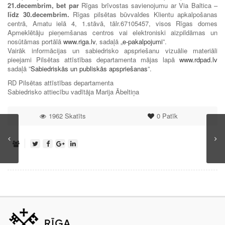
21.decembrim,
bet par
Rīgas brīvostas savienojumu ar Via Baltica –
līdz 30.decembrim
.
Rīgas pilsētas būvvaldes Klientu apkalpošanas
centrā, Amatu ielā 4, 1.stāvā, tālr.67105457, visos Rīgas domes
Apmeklētāju pieņemšanas centros vai elektroniski aizpildāmas un
nosūtāmas portālā
www.riga.lv
, sadaļā „
e-pakalpojumi
”.
Vairāk informācijas un sabiedrisko apspriešanu vizuālie materiāli
pieejami Pilsētas attīstības departamenta mājas lapā
www.rdpad.lv
sadaļā ”
Sabiedriskās un publiskās apspriešanas
”.
RD Pilsētas attīstības departamenta
Sabiedrisko attiecību vadītāja Marija Ābeltiņa
1962 Skatīts
0
Patīk