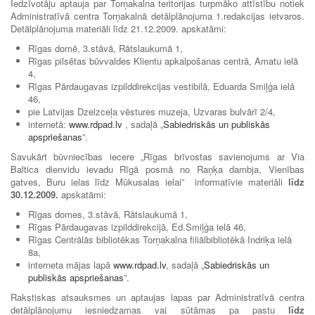
Iedzīvotāju aptauja par Torņakalna teritorijas turpmāko attīstību notiek
Administratīvā centra Torņakalnā detālplānojuma 1.redakcijas ietvaros.
Detālplānojuma materiāli līdz 21.12.2009. apskatāmi:
Rīgas domē, 3.stāvā, Rātslaukumā 1,
Rīgas pilsētas būvvaldes Klientu apkalpošanas centrā, Amatu ielā
4,
Rīgas Pārdaugavas izpilddirekcijas vestibilā, Eduarda Smiļģa ielā
46,
pie Latvijas Dzelzceļa vēstures muzeja, Uzvaras bulvārī 2/4,
internetā:
www.rdpad.lv
, sadaļā „
Sabiedriskās un publiskās
apspriešanas
”.
Savukārt būvniecības iecere „Rīgas brīvostas savienojums ar Via
Baltica dienvidu ievadu Rīgā posmā no Raņķa dambja, Vienības
gatves, Buru ielas līdz Mūkusalas ielai” informatīvie materiāli
līdz
30.12.2009.
apskatāmi:
Rīgas domes, 3.stāvā, Rātslaukumā 1,
Rīgas Pārdaugavas izpilddirekcijā, Ed.Smiļģa ielā 46,
Rīgas Centrālās bibliotēkas Torņakalna filiālbibliotēkā Indriķa ielā
8a,
interneta mājas lapā
www.rdpad.lv
, sadaļā „
Sabiedriskās un
publiskās apspriešanas
”.
Rakstiskas atsauksmes un aptaujas lapas par Administratīvā centra
detālplānojumu iesniedzamas vai sūtāmas pa pastu
līdz