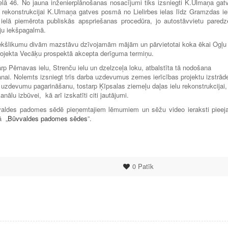
s ielā 46. No jauna inženierplānošanas nosacījumi tiks izsniegti K.Ulmaņa gat
 rekonstrukcijai K.Ulmaņa gatves posmā no Lielirbes ielas līdz Gramzdas iel
elā piemērota publiskās apspriešanas procedūra, jo autostāvvietu paredz
ju iekšpagalmā.
priekšlikumu divām mazstāvu dzīvojamām mājām un pārvietotai koka ēkai Ogļu
projekta Vecāķu prospektā akcepta derīguma termiņu.
starp Pērnavas ielu, Strenču ielu un dzelzceļa loku, atbalstīta tā nodošana
ai. Nolemts izsniegt trīs darba uzdevumus zemes ierīcības projektu izstrāde
as uzdevumu pagarināšanu, tostarp Ķīpsalas ziemeļu daļas ielu rekonstrukcijai
nālu izbūvei, kā arī izskatīti citi jautājumi.
ūvvaldes padomes sēdē pieņemtajiem lēmumiem un sēžu video ieraksti pieej
ā „
Būvvaldes padomes sēdes
”.
0
Patīk