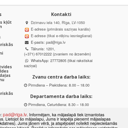
s
Kontakti
s kļūt
Dzirnavu iela 140, Rīga, LV-1050
m
E-adrese (primārais saziņas kanāls)
E-adrese (tikai e-rēķinu iesniegšanai)
k
E-pasts:
pad@riga.lv
uriskās
Tālrunis: 1201,
mi
(+371) 67012222 (zvaniem no ārzemēm)
WhatsApp: 27772805 (tikai rakstiskai
saziņai)
ētvides
aldes
daļas
Zvanu centra darba laiks:
nu
Pirmdiena – Piektdiena: 8.00 – 18.00
uriskās
Departamenta darba laiks:
Pirmdiena, Ceturtdiena: 8.30 – 18.00
Otrdiena, Trešdiena: 8.30 – 17.00
pad@riga.lv
e:
. Informējam, ka mājaslapā tiek izmantotas
Piektdiena: 8.30 – 15.00
datus. Lietojot šo mājaslapu, Jums ir iespēja pieņemt mājaslapas
kdatnes). Jums jāņem vērā, ja atspējosiet noteikti nepieciešamās
des
Klātienes konsultācijas pieejamas tikai ar