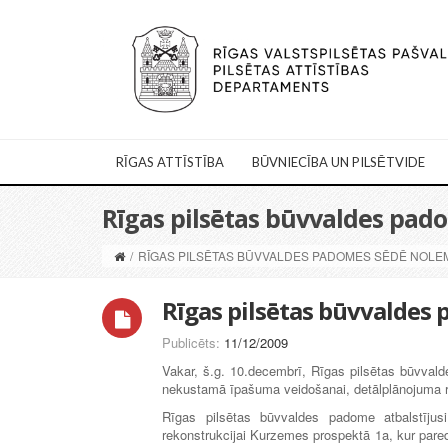
RĪGAS ATTĪSTĪBA
BŪVNIECĪBA UN PILSĒTVIDE
Rīgas pilsētas būvvaldes pad
/
RĪGAS PILSĒTAS BŪVVALDES PADOMES SĒDĒ NOLE
Rīgas pilsētas būvvaldes
Publicēts:
11/12/2009
Vakar, š.g. 10.decembrī, Rīgas pilsētas būvvald
nekustamā īpašuma veidošanai, detālplānojuma re
Rīgas pilsētas būvvaldes padome atbalstījus
rekonstrukcijai Kurzemes prospektā 1a, kur paredz