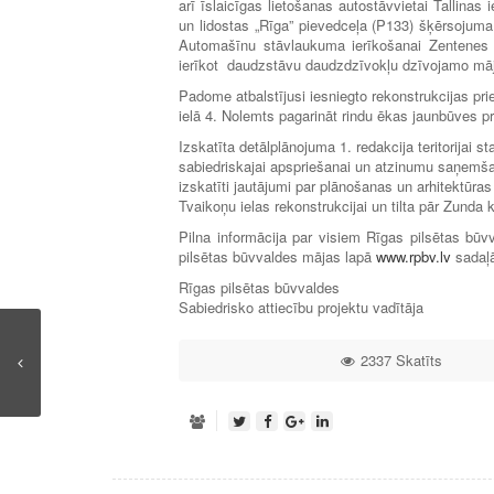
arī īslaicīgas lietošanas autostāvvietai Tallina
un lidostas „Rīga” pievedceļa (P133) šķērsojuma
Automašīnu stāvlaukuma ierīkošanai Zentenes i
ierīkot daudzstāvu daudzdzīvokļu dzīvojamo mā
Padome atbalstījusi iesniegto rekonstrukcijas 
ielā 4. Nolemts pagarināt rindu ēkas jaunbūves 
Izskatīta detālplānojuma 1. redakcija teritorijai 
sabiedriskajai apspriešanai un atzinumu saņemšan
izskatīti jautājumi par plānošanas un arhitektūr
Tvaikoņu ielas rekonstrukcijai un tilta pār Zunda ka
Pilna informācija par visiem Rīgas pilsētas b
pilsētas būvvaldes mājas lapā
www.rpbv.lv
sadaļ
Rīgas pilsētas būvvaldes
Sabiedrisko attiecību projektu vadītāja
2337 Skatīts