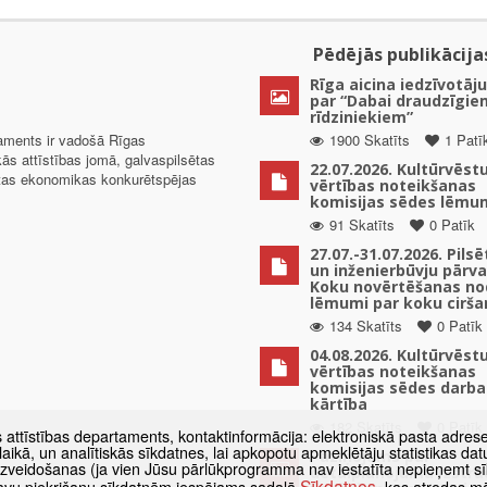
Pēdējās publikācija
Rīga aicina iedzīvotāju
par “Dabai draudzīgie
rīdziniekiem”
taments ir vadošā Rīgas
1900 Skatīts
1 Patī
kās attīstības jomā, galvaspilsētas
22.07.2026. Kultūrvēst
ētas ekonomikas konkurētspējas
vērtības noteikšanas
komisijas sēdes lēmu
91 Skatīts
0 Patīk
27.07.-31.07.2026. Pils
un inženierbūvju pārv
Koku novērtēšanas no
lēmumi par koku cirša
134 Skatīts
0 Patīk
04.08.2026. Kultūrvēst
vērtības noteikšanas
komisijas sēdes darba
kārtība
182 Skatīts
0 Patīk
s attīstības departaments, kontaktinformācija: elektroniskā pasta adres
as laikā, un analītiskās sīkdatnes, lai apkopotu apmeklētāju statistikas 
Paziņojums par
 izveidošanas (ja vien Jūsu pārlūkprogramma nav iestatīta nepieņemt sī
detālplānojuma izstrā
Sīkdatnes