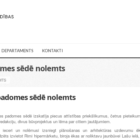
DEPARTAMENTS
KONTAKTI
omes sēdē nolemts
MTS
 padomes sēdē nolemts
es padomes sēdē izskatīja piecus attīstības priekšlikumus, četrus pieteiku
dakciju, divus būvprojektus un lēma par citiem jautājumiem.
i ieceri un nolēmusi izsniegt plānošanas un arhitektūras uzdevumu ē
ēts izvietot Rimi hipermārketu, biroja ēkas ar noliktavu jaunbūvei Lašu ielā,