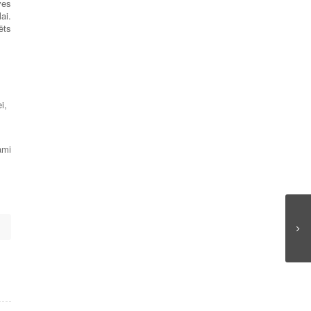
ves
ai.
ēts
i,
,
ami