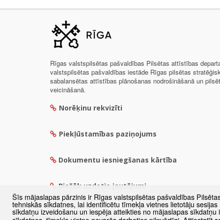
Rīgas valstspilsētas pašvaldības Pilsētas attīstības depar
valstspilsētas pašvaldības iestāde Rīgas pilsētas stratēģis
sabalansētas attīstības plānošanas nodrošināšanā un pils
veicināšanā.
Norēķinu rekvizīti
Piekļūstamības paziņojums
Dokumentu iesniegšanas kārtība
Biežāk uzdotie jautājumi
Šīs mājaslapas pārzinis ir Rīgas valstspilsētas pašvaldības Pilsēta
tehniskās sīkdatnes, lai identificētu tīmekļa vietnes lietotāju sesij
sīkdatņu izveidošanu un iespēja atteikties no mājaslapas sīkdatņu