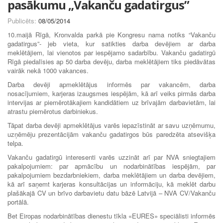
pasākumu „Vakanču gadatirgus”
Publicēts:
08/05/2014
10.maijā Rīgā, Kronvalda parkā pie Kongresu nama notiks “Vakanču
gadatirgus”- jeb vieta, kur satikties darba devējiem ar darba
meklētājiem, lai vienotos par iespējamo sadarbību. Vakanču gadatirgū
Rīgā piedalīsies ap 50 darba devēju, darba meklētājiem tiks piedāvātas
vairāk nekā 1000 vakances.
Darba devēji apmeklētājus informēs par vakancēm, darba
nosacījumiem, karjeras izaugsmes iespējām, kā arī veiks pirmās darba
intervijas ar piemērotākajiem kandidātiem uz brīvajām darbavietām, lai
atrastu piemērotus darbiniekus.
Tāpat darba devēji apmeklētājus varēs iepazīstināt ar savu uzņēmumu,
uzņēmēju prezentācijām vakanču gadatirgos būs paredzēta atsevišķa
telpa.
Vakanču gadatirgū interesenti varēs uzzināt arī par NVA sniegtajiem
pakalpojumiem: par apmācību un nodarbinātības iespējām, par
pakalpojumiem bezdarbniekiem, darba meklētājiem un darba devējiem,
kā arī saņemt karjeras konsultācijas un informāciju, kā meklēt darbu
plašākajā CV un brīvo darbavietu datu bāzē Latvijā – NVA CV/Vakanču
portālā.
Bet Eiropas nodarbinātības dienestu tīkla «EURES» speciālisti informēs