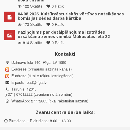
122 Skatīts
0 Patīk
04.08.2026. Kultūrvēsturiskās vērtības noteikšanas
komisijas sēdes darba kārtība
173 Skatīts
0 Patīk
Paziņojums par detālplānojuma izstrādes
uzsākšanu zemes vienībā Mūkusalas ielā 82
814 Skatīts
0 Patīk
Kontakti
Dzirnavu iela 140, Rīga, LV-1050
E-adrese (primārais saziņas kanāls)
E-adrese (tikai e-rēķinu iesniegšanai)
E-pasts:
pad@riga.lv
Tālrunis: 1201,
(+371) 67012222 (zvaniem no ārzemēm)
WhatsApp: 27772805 (tikai rakstiskai saziņai)
Zvanu centra darba laiks:
Pirmdiena – Piektdiena: 8.00 – 18.00