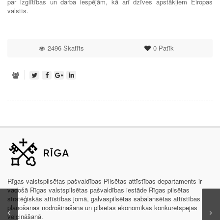
par izglītības un darba iespējām, kā arī dzīves apstākļiem Eiropas
valstīs.
2496 Skatīts
0
Patīk
Rīgas valstspilsētas pašvaldības Pilsētas attīstības departaments ir
vadošā Rīgas valstspilsētas pašvaldības iestāde Rīgas pilsētas
stratēģiskās attīstības jomā, galvaspilsētas sabalansētas attīstības
plānošanas nodrošināšanā un pilsētas ekonomikas konkurētspējas
veicināšanā.