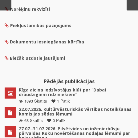
Norēķinu rekvizīti
Piekļūstamības paziņojums
Dokumentu iesniegšanas kārtība
Biežāk uzdotie jautājumi
Pēdējās publikācijas
Rīga aicina iedzīvotājus kļūt par “Dabai
draudzīgiem rīdziniekiem”
1893 Skatīts
1 Patīk
22.07.2026. Kultūrvēsturiskās vērtības noteikšanas
komisijas sēdes lēmumi
68 Skatīts
0 Patīk
27.07.-31.07.2026. Pilsētvides un inženierbūvju
pārvaldes Koku novērtēšanas nodaļas lēmumi par
koku ciršanu