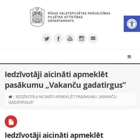
Open 
Iedzīvotāji aicināti apmeklēt
pasākumu „Vakanču gadatirgus”
/
IEDZĪVOTĀJI AICINĀTI APMEKLĒT PASĀKUMU „VAKANČU
GADATIRGUS”
Iedzīvotāji aicināti apmeklēt