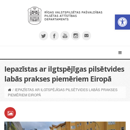
Open 
Iepazīstas ar ilgtspējīgas pilsētvides
labās prakses piemēriem Eiropā
/
IEPAZĪSTAS AR ILGTSPĒJĪGAS PILSĒTVIDES LABĀS PRAKSES
PIEMĒRIEM EIROPĀ