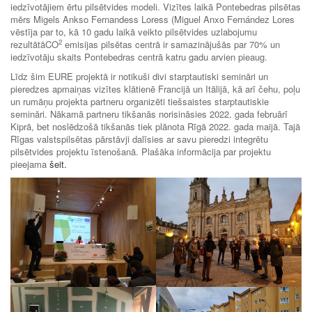
iedzīvotājiem ērtu pilsētvides modeli. Vizītes laikā Pontebedras pilsētas
mērs Migels Ankso Fernandess Loress (Miguel Anxo Fernández Lores
vēstīja par to, kā 10 gadu laikā veikto pilsētvides uzlabojumu
2
rezultātāCO
emisijas pilsētas centrā ir samazinājušās par 70% un
iedzīvotāju skaits Pontebedras centrā katru gadu arvien pieaug.
Līdz šim EURE projektā ir notikuši divi starptautiski semināri un
pieredzes apmaiņas vizītes klātienē Francijā un Itālijā, kā arī čehu, poļu
un rumāņu projekta partneru organizēti tiešsaistes starptautiskie
semināri. Nākamā partneru tikšanās norisināsies 2022. gada februārī
Kiprā, bet noslēdzošā tikšanās tiek plānota Rīgā 2022. gada maijā. Tajā
Rīgas valstspilsētas pārstāvji dalīsies ar savu pieredzi integrētu
pilsētvides projektu īstenošanā. Plašāka informācija par projektu
pieejama
šeit.