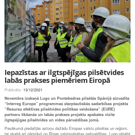
Iepazīstas ar ilgtspējīgas pilsētvides
labās prakses piemēriem Eiropā
Publicēts:
13/12/2021
Novembra izskaņā Lugo un Pontebedras pilsētās Spānijā aizvadīta
“Interreg Europe” programmas starptautiskās sadarbības projekta
“Resursu efektīvas pilsētvides politikas veidošana” (EURE)
partneru tikšanās un labās prakses projektu apskates vizīte
ilgtspējīgas pilsētvides un vides pārvaldības jomā.
Pasākumā piedalījās astoņu dažādu Eiropas valstu pilsētas un reģioni,
tai skaitā arī pārstāvji no Rīgas valstspilsētas pašvaldības. Lugo pilsētā