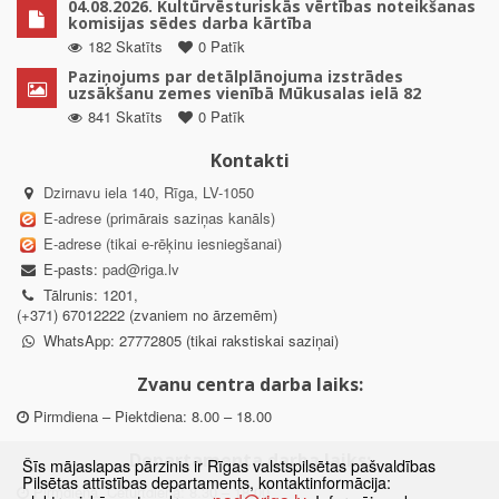
04.08.2026. Kultūrvēsturiskās vērtības noteikšanas
komisijas sēdes darba kārtība
182 Skatīts
0 Patīk
Paziņojums par detālplānojuma izstrādes
uzsākšanu zemes vienībā Mūkusalas ielā 82
841 Skatīts
0 Patīk
Kontakti
Dzirnavu iela 140, Rīga, LV-1050
E-adrese (primārais saziņas kanāls)
E-adrese (tikai e-rēķinu iesniegšanai)
E-pasts:
pad@riga.lv
Tālrunis: 1201,
(+371) 67012222 (zvaniem no ārzemēm)
WhatsApp: 27772805 (tikai rakstiskai saziņai)
Zvanu centra darba laiks:
Pirmdiena – Piektdiena: 8.00 – 18.00
Departamenta darba laiks:
Šīs mājaslapas pārzinis ir Rīgas valstspilsētas pašvaldības
Pilsētas attīstības departaments, kontaktinformācija:
Pirmdiena, Ceturtdiena: 8.30 – 18.00