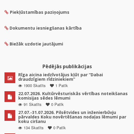
Piekļūstamības paziņojums
Dokumentu iesniegšanas kārtība
Biežāk uzdotie jautājumi
Pēdējās publikācijas
Rīga aicina iedzīvotājus kļūt par “Dabai
draudzīgiem rīdziniekiem”
1900 Skatīts
1 Patīk
22.07.2026. Kultūrvēsturiskās vērtības noteikšanas
komisijas sēdes lēmumi
91 Skatīts
0 Patīk
27.07.-31.07.2026. Pilsētvides un inženierbūvju
pārvaldes Koku novērtēšanas nodaļas lēmumi par
koku ciršanu
134 Skatīts
0 Patīk