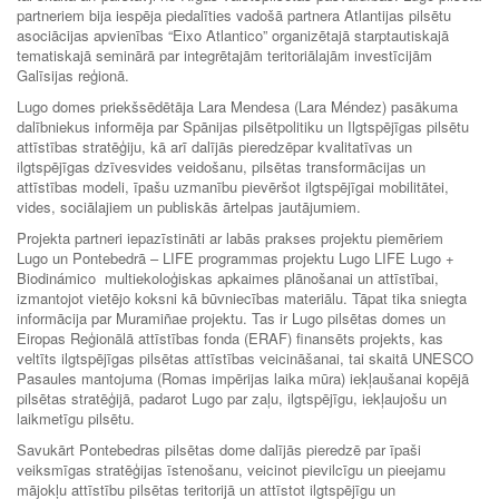
partneriem bija iespēja piedalīties vadošā partnera Atlantijas pilsētu
asociācijas apvienības “Eixo Atlantico” organizētajā starptautiskajā
tematiskajā seminārā par integrētajām teritoriālajām investīcijām
Galīsijas reģionā.
Lugo domes priekšsēdētāja Lara Mendesa (Lara Méndez) pasākuma
dalībniekus informēja par Spānijas pilsētpolitiku un Ilgtspējīgas pilsētu
attīstības stratēģiju, kā arī dalījās pieredzēpar kvalitatīvas un
ilgtspējīgas dzīvesvides veidošanu, pilsētas transformācijas un
attīstības modeli, īpašu uzmanību pievēršot ilgtspējīgai mobilitātei,
vides, sociālajiem un publiskās ārtelpas jautājumiem.
Projekta partneri iepazīstināti ar labās prakses projektu piemēriem
Lugo un Pontebedrā – LIFE programmas projektu Lugo LIFE Lugo +
Biodinámico multiekoloģiskas apkaimes plānošanai un attīstībai,
izmantojot vietējo koksni kā būvniecības materiālu. Tāpat tika sniegta
informācija par Muramiñae projektu. Tas ir Lugo pilsētas domes un
Eiropas Reģionālā attīstības fonda (ERAF) finansēts projekts, kas
veltīts ilgtspējīgas pilsētas attīstības veicināšanai, tai skaitā UNESCO
Pasaules mantojuma (Romas impērijas laika mūra) iekļaušanai kopējā
pilsētas stratēģijā, padarot Lugo par zaļu, ilgtspējīgu, iekļaujošu un
laikmetīgu pilsētu.
Savukārt Pontebedras pilsētas dome dalījās pieredzē par īpaši
veiksmīgas stratēģijas īstenošanu, veicinot pievilcīgu un pieejamu
mājokļu attīstību pilsētas teritorijā un attīstot ilgtspējīgu un