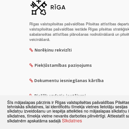
Rīgas valstspilsētas pašvaldības Pilsētas attīstības depar
valstspilsētas pašvaldības iestāde Rīgas pilsētas stratēģis
sabalansētas attīstības plānošanas nodrošināšanā un pils
veicināšanā.
Norēķinu rekvizīti
Piekļūstamības paziņojums
Dokumentu iesniegšanas kārtība
Biežāk uzdotie jautājumi
Šīs mājaslapas pārzinis ir Rīgas valstspilsētas pašvaldības Pilsēta
tehniskās sīkdatnes, lai identificētu tīmekļa vietnes lietotāju sesij
sīkdatņu izveidošanu un iespēja atteikties no mājaslapas sīkdatņu
sīkdatnes, tīmekļa vietne nevarēs darboties pilnvērtīgi. Attiestatī
Sīkdatnes
sīkdatnēm apskatāma sadaļā