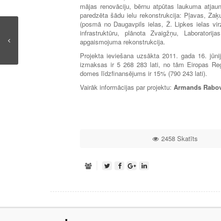
mājas renovāciju, bērnu atpūtas laukuma atjauno
paredzēta šādu ielu rekonstrukcija: Pļavas, Zaķu
(posmā no Daugavpils ielas, Ž. Lipkes ielas virz
infrastruktūru, plānota Zvaigžņu, Laboratori
apgaismojuma rekonstrukcija.
Projekta ieviešana uzsākta 2011. gada 16. jūni
izmaksas ir 5 268 283 lati, no tām Eiropas Reģ
domes līdzfinansējums ir 15% (790 243 lati).
Vairāk informācijas par projektu:
Armands Rabov
2458 Skatīts