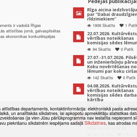
Pēdējās publikācija
Rīga aicina iedzīvotāju
par “Dabai draudzīgie
rīdziniekiem”
taments ir vadošā Rīgas
1906 Skatīts
1 Patī
kās attīstības jomā, galvaspilsētas
22.07.2026. Kultūrvēst
ētas ekonomikas konkurētspējas
vērtības noteikšanas
komisijas sēdes lēmu
94 Skatīts
0 Patīk
27.07.-31.07.2026. Pils
un inženierbūvju pārv
Koku novērtēšanas no
lēmumi par koku cirša
142 Skatīts
0 Patīk
04.08.2026. Kultūrvēst
vērtības noteikšanas
komisijas sēdes darba
kārtība
187 Skatīts
0 Patīk
s attīstības departaments, kontaktinformācija: elektroniskā pasta adres
as laikā, un analītiskās sīkdatnes, lai apkopotu apmeklētāju statistikas 
Paziņojums par
 izveidošanas (ja vien Jūsu pārlūkprogramma nav iestatīta nepieņemt sī
detālplānojuma izstrā
Sīkdatnes
t savu piekrišanu sīkdatnēm iespējams sadaļā
, kas atrodas m
uzsākšanu zemes vien
Mūkusalas ielā 82
847 Skatīts
0 Patīk