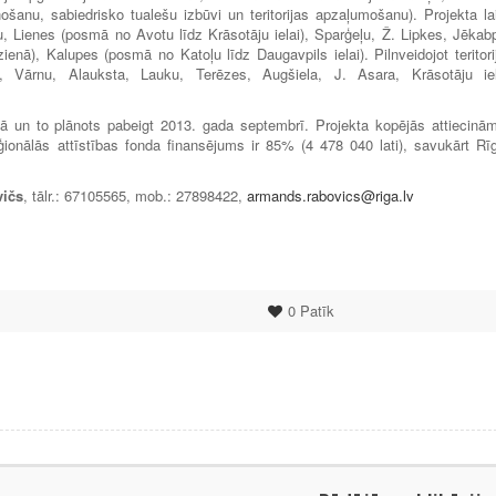
šanu, sabiedrisko tualešu izbūvi un teritorijas apzaļumošanu). Projekta la
, Lienes (posmā no Avotu līdz Krāsotāju ielai), Sparģeļu, Ž. Lipkes, Jēkabp
ienā), Kalupes (posmā no Katoļu līdz Daugavpils ielai). Pilnveidojot teritori
jas, Vārnu, Alauksta, Lauku, Terēzes, Augšiela, J. Asara, Krāsotāju ie
jā un to plānots pabeigt 2013. gada septembrī. Projekta kopējās attiecinā
ionālās attīstības fonda finansējums ir 85% (4 478 040 lati), savukārt Rī
ičs
, tālr.: 67105565, mob.: 27898422,
armands.rabovics@riga.lv
0
Patīk