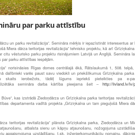
mināru par parku attīstību
ārzu un parku revitalizācija”. Semināra mērķis ir iepazīstināt interesentus ar
šā Miera dārza teritorijas revitalizācjia” tehnisko projektu, kā arī Grīziņkalna
r citu vēsturisko parku projektu risinājumiem Latvijā un Anglijā. Semināra la
s par parku attīstības iespējām.
cija” norisināsies Rīgas domes centrālajā ēkā, Rātslaukumā 1, 508. telpā,
mā dalībnieki varēs paust savu viedokli un priekšlikumus Grīziņkalna parka
eku skaits ierobežots, tādēļ lūgums iepriekš pieteikties pa e-pa
lizētāka semināra darba kārtība pieejama šeit –
http://livland.lv/lv/
Būve”, kas izstrādā Ziedoņdārza un Grīziņkalna parka teritorijas revitalizāci
īstības departamenta vadītā projekta „Grīziņkalna un tam pieguļošā Miera dā
za teritorijas revitalizācija” plānota Grīziņkalna parka, Ziedoņdārza un Mi
ma atjaunošanu, atbalsta sienu un kāpņu atjaunošanu, nožogojuma uzstādīša
vju apgaismojuma uzstādīšanu, t.sk. inženierkomunikāciju nomaiņu, dārzni