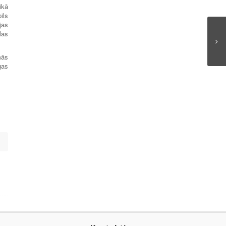
ikā
ils
jas
las
mās
gas