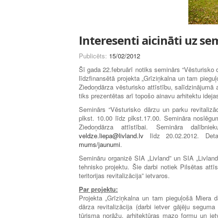
Interesenti aicināti uz se
Publicēts:
15/02/2012
Šī gada 22.februārī notiks seminārs “Vēsturisko d
līdzfinansētā projekta „Grīziņkalna un tam pieguļo
Ziedoņdārza vēsturisko attīstību, salīdzinājumā a
tiks prezentētas arī topošo ainavu arhitektu ideja
Seminārs “Vēsturisko dārzu un parku revitalizā
plkst. 10.00 līdz plkst.17.00. Semināra noslēgu
Ziedoņdārza attīstībai. Semināra dalībni
veldze.liepa@livland.lv
līdz 20.02.2012. Deta
mums/jaunumi
.
Semināru organizē SIA „Livland” un SIA „Livland 
tehnisko projektu. Šie darbi notiek Pilsētas att
teritorijas revitalizācija” ietvaros.
Par projektu:
Projekta „Grīziņkalna un tam pieguļošā Miera dār
dārza revitalizācija (darbi ietver gājēju segu
tūrisma norāžu, arhitektūras mazo formu un iet