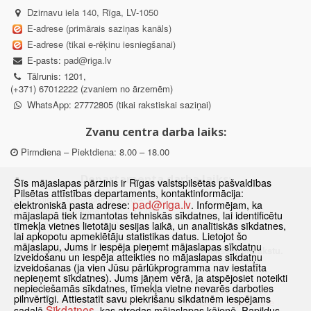
Dzirnavu iela 140, Rīga, LV-1050
E-adrese (primārais saziņas kanāls)
E-adrese (tikai e-rēķinu iesniegšanai)
E-pasts:
pad@riga.lv
Tālrunis: 1201,
(+371) 67012222 (zvaniem no ārzemēm)
WhatsApp: 27772805 (tikai rakstiskai saziņai)
Zvanu centra darba laiks:
Pirmdiena – Piektdiena: 8.00 – 18.00
Departamenta darba laiks:
Šīs mājaslapas pārzinis ir Rīgas valstspilsētas pašvaldības
Pilsētas attīstības departaments, kontaktinformācija:
Pirmdiena, Ceturtdiena: 8.30 – 18.00
pad@riga.lv
elektroniskā pasta adrese:
. Informējam, ka
Otrdiena, Trešdiena: 8.30 – 17.00
mājaslapā tiek izmantotas tehniskās sīkdatnes, lai identificētu
Piektdiena: 8.30 – 15.00
tīmekļa vietnes lietotāju sesijas laikā, un analītiskās sīkdatnes,
lai apkopotu apmeklētāju statistikas datus. Lietojot šo
mājaslapu, Jums ir iespēja pieņemt mājaslapas sīkdatņu
Klātienes konsultācijas pieejamas tikai ar iepriekšēju pierakstu.
izveidošanu un iespēja atteikties no mājaslapas sīkdatņu
izveidošanas (ja vien Jūsu pārlūkprogramma nav iestatīta
nepieņemt sīkdatnes). Jums jāņem vērā, ja atspējosiet noteikti
nepieciešamās sīkdatnes, tīmekļa vietne nevarēs darboties
pilnvērtīgi. Attiestatīt savu piekrišanu sīkdatnēm iespējams
Sākums
Jaunumi
Biežāk uzdotie jautājumi
Lapas karte
Sīkdatnes
sadaļā
, kas atrodas mājaslapas kājenē. Papildus