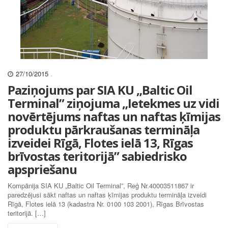
27/10/2015
.
Paziņojums par SIA KU „Baltic Oil
Terminal” ziņojuma „Ietekmes uz vidi
novērtējums naftas un naftas ķīmijas
produktu pārkraušanas termināļa
izveidei Rīgā, Flotes ielā 13, Rīgas
brīvostas teritorijā” sabiedrisko
apspriešanu
Kompānija SIA KU „Baltic Oil Terminal”, Reģ Nr.40003511867 ir
paredzējusi sākt naftas un naftas ķīmijas produktu termināļa izveidi
Rīgā, Flotes ielā 13 (kadastra Nr. 0100 103 2001), Rīgas Brīvostas
teritorijā. […]