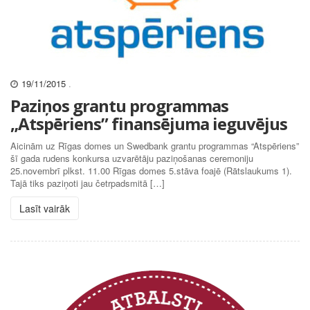
19/11/2015
.
Paziņos grantu programmas
„Atspēriens” finansējuma ieguvējus
Aicinām uz Rīgas domes un Swedbank grantu programmas “Atspēriens”
šī gada rudens konkursa uzvarētāju paziņošanas ceremoniju
25.novembrī plkst. 11.00 Rīgas domes 5.stāva foajē (Rātslaukums 1).
Tajā tiks paziņoti jau četrpadsmitā […]
Lasīt vairāk