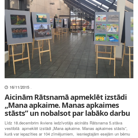
16/11/2015
.
Aicinām Rātsnamā apmeklēt izstādi
„Mana apkaime. Manas apkaimes
stāsts” un nobalsot par labāko darbu
Līdz 18.decembrim ikviens iedzīvotājs aicināts Rātsnama 5.stāva
vestibilā apmeklēt izstādi „Mana apkaime. Manas apkaimes stāsts”,
kurā var iepazīties ar 104 zīmējumiem, iesniegtajām esejām un bērnu