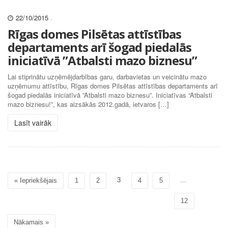
22/10/2015
.
Rīgas domes Pilsētas attīstības
departaments arī šogad piedalās
iniciatīvā ”Atbalsti mazo biznesu”
Lai stiprinātu uzņēmējdarbības garu, darbavietas un veicinātu mazo
uzņēmumu attīstību, Rīgas domes Pilsētas attīstības departaments arī
šogad piedalās iniciatīvā ”Atbalsti mazo biznesu”. Iniciatīvas “Atbalsti
mazo biznesu!”, kas aizsākās 2012.gadā, ietvaros […]
Lasīt vairāk
3
...
« Iepriekšējais
1
2
4
5
12
Nākamais »