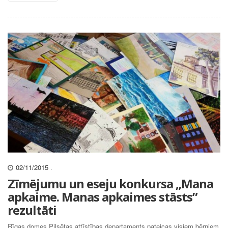
02/11/2015
.
Zīmējumu un eseju konkursa „Mana
apkaime. Manas apkaimes stāsts”
rezultāti
Rīgas domes Pilsētas attīstības departaments pateicas visiem bērniem