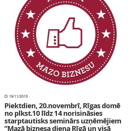
19/11/2015
.
Piektdien, 20.novembrī, Rīgas domē
no plkst.10 līdz 14 norisināsies
starptautisks seminārs uzņēmējiem
”Mazā biznesa diena Rīgā un visā