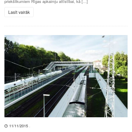
priekšlikumiem Rīgas apkaimju attīstībai, kā […]
Lasīt vairāk
11/11/2015
.