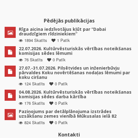
Pēdējās publikācijas
Rīga aicina iedzīvotājus kļūt par “Dabai
draudzīgiem rīdziniekiem”
1894 Skatīts
1 Patīk
22.07.2026. Kultūrvēsturiskās vērtības noteikšanas
komisijas sēdes lēmumi
76 Skatīts
0 Patīk
27.07.-31.07.2026. Pilsētvides un inženierbūvju
pārvaldes Koku novērtēšanas nodaļas lēmumi par
koku ciršanu
124 Skatīts
0 Patīk
04.08.2026. Kultūrvēsturiskās vērtības noteikšanas
komisijas sēdes darba kārtība
176 Skatīts
0 Patīk
Paziņojums par detālplānojuma izstrādes
uzsākšanu zemes vienībā Mūkusalas ielā 82
824 Skatīts
0 Patīk
Kontakti