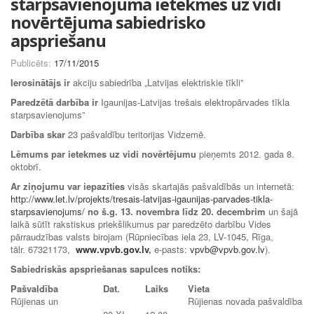
starpsavienojuma ietekmes uz vidi
novērtējuma sabiedrisko
apspriešanu
Publicēts:
17/11/2015
Ierosinātājs ir
akciju sabiedrība „Latvijas elektriskie tīkli”
Paredzētā darbība ir
Igaunijas-Latvijas trešais elektropārvades tīkla
starpsavienojums”
Darbība skar
23 pašvaldību teritorijas Vidzemē.
Lēmums par ietekmes uz vidi novērtējumu
pieņemts 2012. gada 8.
oktobrī.
Ar ziņojumu var iepazīties
visās skartajās pašvaldībās un internetā:
http://www.let.lv/projekts/tresais-latvijas-igaunijas-parvades-tikla-
starpsavienojums/
no š.g. 13. novembra līdz 20. decembrim
un šajā
laikā sūtīt rakstiskus priekšlikumus par paredzēto darbību Vides
pārraudzības valsts birojam (Rūpniecības iela 23, LV-1045, Rīga,
tālr. 67321173,
www.vpvb.gov.lv
,
e-pasts:
vpvb@vpvb.gov.lv
).
Sabiedriskās apspriešanas sapulces notiks:
Pašvaldība
Dat.
Laiks
Vieta
Rūjienas un
Rūjienas novada pašvaldība