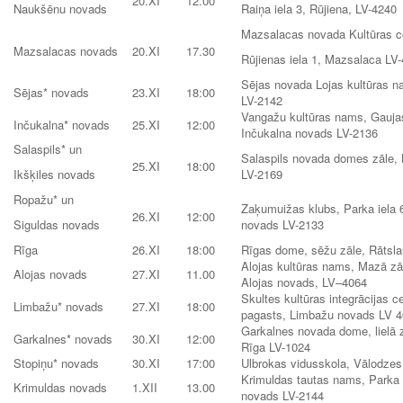
20.XI
12.00
Naukšēnu novads
Raiņa iela 3, Rūjiena, LV-4240
Mazsalacas novada Kultūras c
Mazsalacas novads
20.XI
17.30
Rūjienas iela 1, Mazsalaca LV
Sējas novada Lojas kultūras n
Sējas* novads
23.XI
18:00
LV-2142
Vangažu kultūras nams, Gaujas
Inčukalna* novads
25.XI
12:00
Inčukalna novads LV-2136
Salaspils* un
Salaspils novada domes zāle, 
25.XI
18:00
Ikšķiles novads
LV-2169
Ropažu* un
Zaķumuižas klubs, Parka iela
26.XI
12:00
Siguldas novads
novads LV-2133
Rīga
26.XI
18:00
Rīgas dome, sēžu zāle, Rātsl
Alojas kultūras nams, Mazā zāle
Alojas novads
27.XI
11.00
Alojas novads, LV–4064
Skultes kultūras integrācijas 
Limbažu* novads
27.XI
18:00
pagasts, Limbažu novads LV 
Garkalnes novada dome, lielā z
Garkalnes* novads
30.XI
12:00
Rīga LV-1024
Stopiņu* novads
30.XI
17:00
Ulbrokas vidusskola, Vālodzes
Krimuldas tautas nams, Parka 
Krimuldas novads
1.XII
13.00
novads LV-2144