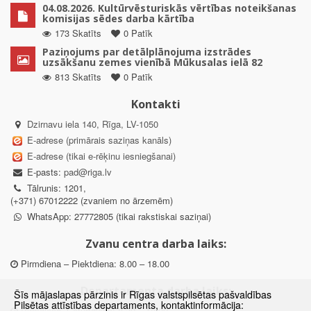
04.08.2026. Kultūrvēsturiskās vērtības noteikšanas
komisijas sēdes darba kārtība
173 Skatīts
0 Patīk
Paziņojums par detālplānojuma izstrādes
uzsākšanu zemes vienībā Mūkusalas ielā 82
813 Skatīts
0 Patīk
Kontakti
Dzirnavu iela 140, Rīga, LV-1050
E-adrese (primārais saziņas kanāls)
E-adrese (tikai e-rēķinu iesniegšanai)
E-pasts:
pad@riga.lv
Tālrunis: 1201,
(+371) 67012222 (zvaniem no ārzemēm)
WhatsApp: 27772805 (tikai rakstiskai saziņai)
Zvanu centra darba laiks:
Pirmdiena – Piektdiena: 8.00 – 18.00
Departamenta darba laiks:
Šīs mājaslapas pārzinis ir Rīgas valstspilsētas pašvaldības
Pilsētas attīstības departaments, kontaktinformācija:
Pirmdiena, Ceturtdiena: 8.30 – 18.00