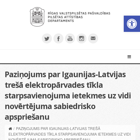
Open 
Paziņojums par Igaunijas-Latvijas
trešā elektropārvades tīkla
starpsavienojuma ietekmes uz vidi
novērtējuma sabiedrisko
apspriešanu
/
PAZIŅOJUMS PAR IGAUNIJAS-LATVIJAS TREŠĀ
ELEKTROPĀRVADES TĪKLA STARPSAVIENOJUMA IETEKMES UZ VIDI
NOVĒRTĒJUMA SABIEDRISKO APSPRIEŠANU