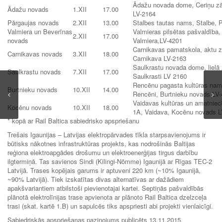
Ādažu novada dome, Ceriņu zāl
Ādažu novads
1.XII
17.00
LV-2164
Pārgaujas novads
2.XII
13.00
Stalbes tautas nams, Stalbe, 
Valmiera un Beverīnas
Valmieras pilsētas pašvaldība, l
2.XII
17.00
novads
Valmiera,LV-4201
Carnikavas pamatskola, aktu zā
Carnikavas novads
3.XII
18.00
Carnikava LV-2163
Saulkrastu novada dome, lielā z
Saulkrastu novads
7.XII
17.00
Saulkrasti LV 2160
Rencēnu pagasta kultūras nams
Burtnieku novads
10.XII
14.00
Rencēni, Burtnieku novads LV
Vaidavas kultūras un amatniecī
Kocēnu novads
10.XII
18.00
1A, Vaidava, Kocēnu novads L
* kopā ar Rail Baltica sabiedrisko apspriešanu
Trešais Igaunijas – Latvijas elektropārvades tīkla starpsavienojums ir
būtisks nākotnes infrastruktūras projekts, kas nodrošinās Baltijas
reģiona elektroapgādes drošumu un elektroenerģijas tirgus darbību
ilgtermiņā. Tas savienos Sindi (Kilingi-Nõmme) Igaunijā ar Rīgas TEC-2
Latvijā. Trases kopējais garums ir aptuveni 220 km (~10% Igaunijā,
~90% Latvijā). Tiek izskatītas divas alternatīvas ar dažādiem
apakšvariantiem atbilstoši pievienotajai kartei. Septiņās pašvaldībās
plānotā elektrolīnijas trase apvienota ar plānoto Rail Baltica dzelzceļa
trasi (skat. kartē 1.B) un sapulcēs tiks apspriesti abi projekti vienlaicīgi.
Sabiedriskās apspriešanas paziņojums publicēts 13.11.2015.