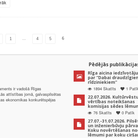
irāk
...
6
1
4
5
Pēdējās publikācija
Rīga aicina iedzīvotāju
par “Dabai draudzīgie
rīdziniekiem”
taments ir vadošā Rīgas
1894 Skatīts
1 Patī
kās attīstības jomā, galvaspilsētas
22.07.2026. Kultūrvēst
ētas ekonomikas konkurētspējas
vērtības noteikšanas
komisijas sēdes lēmu
76 Skatīts
0 Patīk
27.07.-31.07.2026. Pils
un inženierbūvju pārv
Koku novērtēšanas no
lēmumi par koku cirša