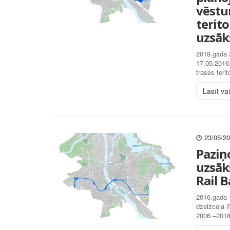
vēstu
terit
uzsāk
2018.gada 
17.05.2016.
trases teri
Lasīt va
23/05/2
Paziņ
uzsākš
Rail B
2016.gada 
dzelzceļa l
2006.–2018