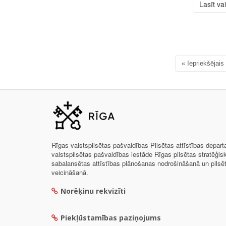
Lasīt va
« Iepriekšējais
Rīgas valstspilsētas pašvaldības Pilsētas attīstības depar
valstspilsētas pašvaldības iestāde Rīgas pilsētas stratēģis
sabalansētas attīstības plānošanas nodrošināšanā un pils
veicināšanā.
Norēķinu rekvizīti
Piekļūstamības paziņojums