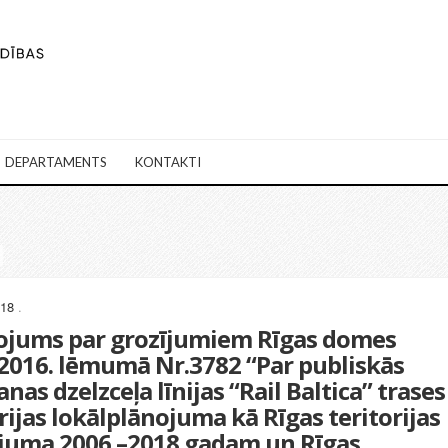
DEPARTAMENTS
KONTAKTI
018
.
ojums par grozījumiem Rīgas domes
.2016. lēmumā Nr.3782 “Par publiskās
anas dzelzceļa līnijas “Rail Baltica” trases
rijas lokālplānojuma kā Rīgas teritorijas
juma 2006.–2018.gadam un Rīgas