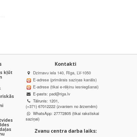
s
Kontakti
s kļūt
Dzirnavu iela 140, Rīga, LV-1050
m
E-adrese (primārais saziņas kanāls)
E-adrese (tikai e-rēķinu iesniegšanai)
k
E-pasts:
pad@riga.lv
uriskās
Tālrunis: 1201,
mi
(+371) 67012222 (zvaniem no ārzemēm)
WhatsApp: 27772805 (tikai rakstiskai
saziņai)
ētvides
aldes
daļas
Zvanu centra darba laiks:
nu