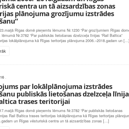
riskā centra un tā aizsardzības zonas
orijas plānojuma grozījumu izstrādes
šanu”
23.maijā Rīgas domē pieņemts lēmums Nr.1230 “Par grozījumiem Rīgas dom
 lēmumā Nr.3782 “Par publiskās lietošanas dzelzceļa līnijas “Rail Baltica”
torijas lokālplānojuma kā Rīgas teritorijas plānojuma 2006.–2018.gadam un […
irāk
016
.
ojums par lokālplānojuma izstrādes
anu publiskās lietošanas dzelzceļa līnija
altica trases teritorijai
17.maijā Rīgas domē pieņemts lēmums Nr.3782 “Par publiskās lietošanas
īnijas Rail Baltica trases teritorijas lokālplānojuma kā Rīgas teritorijas plānoj
.gadam un Rīgas vēsturiskā centra un tā aizsardzības zonas […]