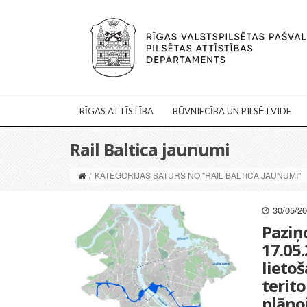
RĪGAS ATTĪSTĪBA
BŪVNIECĪBA UN PILSĒTVIDE
Rail Baltica jaunumi
/
KATEGORIJAS SATURS NO "RAIL BALTICA JAUNUMI"
30/05/2
Paziņ
17.05
lietoš
terito
plāno