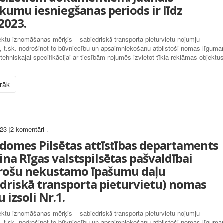
ikumu iesniegšanas periods ir līdz
2023.
ktu iznomāšanas mērķis – sabiedriskā transporta pieturvietu nojumju
, t.sk. nodrošinot to būvniecību un apsaimniekošanu atbilstoši nomas līgum
tehniskajai specifikācijai ar tiesībām nojumēs izvietot tīkla reklāmas objektus
irāk
023
|
2 komentāri
.
 domes Pilsētas attīstības departaments
ina Rīgas valstspilsētas pašvaldībai
rošu nekustamo īpašumu daļu
edriskā transporta pieturvietu) nomas
u izsoli Nr.1.
ktu iznomāšanas mērķis – sabiedriskā transporta pieturvietu nojumju
, t.sk. nodrošinot to būvniecību un apsaimniekošanu atbilstoši nomas līgum