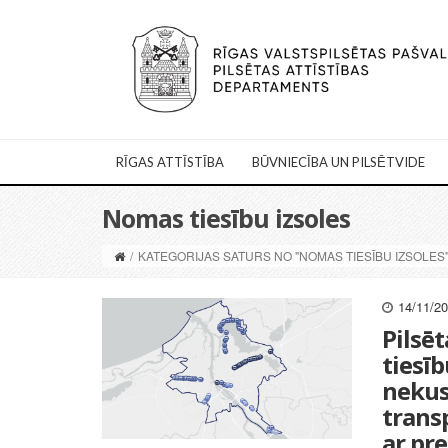
RĪGAS ATTĪSTĪBA
BŪVNIECĪBA UN PILSĒTVIDE
Nomas tiesību izsoles
/
KATEGORIJAS SATURS NO "NOMAS TIESĪBU IZSOLES
14/11/2
Pilsē
tiesīb
nekus
trans
ar pr