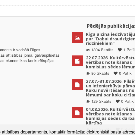
Pēdējās publikācija
Rīga aicina iedzīvotāju
par “Dabai draudzīgie
rīdziniekiem”
taments ir vadošā Rīgas
1894 Skatīts
1 Patī
kās attīstības jomā, galvaspilsētas
22.07.2026. Kultūrvēst
ētas ekonomikas konkurētspējas
vērtības noteikšanas
komisijas sēdes lēmu
80 Skatīts
0 Patīk
27.07.-31.07.2026. Pils
un inženierbūvju pārv
Koku novērtēšanas no
lēmumi par koku cirša
129 Skatīts
0 Patīk
04.08.2026. Kultūrvēst
vērtības noteikšanas
komisijas sēdes darba
kārtība
177 Skatīts
0 Patīk
s attīstības departaments, kontaktinformācija: elektroniskā pasta adres