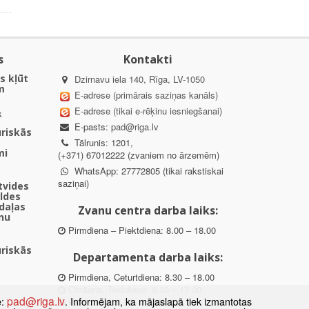
s
Kontakti
s kļūt
Dzirnavu iela 140, Rīga, LV-1050
m
E-adrese (primārais saziņas kanāls)
E-adrese (tikai e-rēķinu iesniegšanai)
k
E-pasts:
pad@riga.lv
uriskās
Tālrunis: 1201,
mi
(+371) 67012222 (zvaniem no ārzemēm)
WhatsApp: 27772805 (tikai rakstiskai
saziņai)
ētvides
aldes
daļas
Zvanu centra darba laiks:
nu
Pirmdiena – Piektdiena: 8.00 – 18.00
uriskās
Departamenta darba laiks:
Pirmdiena, Ceturtdiena: 8.30 – 18.00
Otrdiena, Trešdiena: 8.30 – 17.00
pad@riga.lv
e:
. Informējam, ka mājaslapā tiek izmantotas
Piektdiena: 8.30 – 15.00