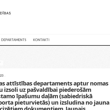
DEPARTAMENTS
KONTAKTI
"
023
.
tas attīstības departaments aptur nomas
u izsoli uz pašvaldībai piederošām
tamo īpašumu daļām (sabiedriskā
porta pieturvietās) un izsludina no jauna
ecizētiem dokumentiem. Jaunais