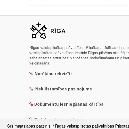
Rīgas valstspilsētas pašvaldības Pilsētas attīstības depar
valstspilsētas pašvaldības iestāde Rīgas pilsētas stratēģis
sabalansētas attīstības plānošanas nodrošināšanā un pils
veicināšanā.
Norēķinu rekvizīti
Piekļūstamības paziņojums
Dokumentu iesniegšanas kārtība
Biežāk uzdotie jautājumi
Šīs mājaslapas pārzinis ir Rīgas valstspilsētas pašvaldības Pilsēta