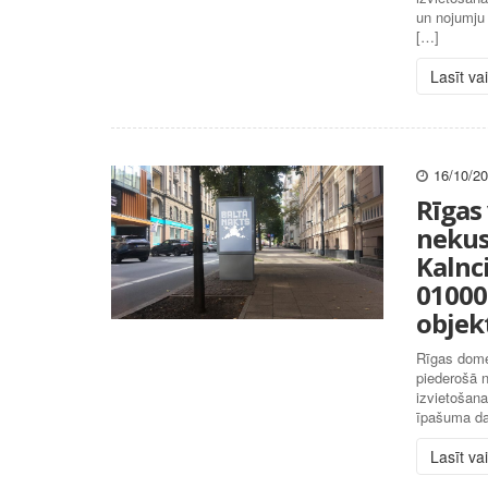
un nojumju 
[…]
Lasīt va
16/10/2
Rīgas 
nekus
Kalnc
01000
objek
Rīgas domes
piederošā 
izvietošan
īpašuma da
Lasīt va