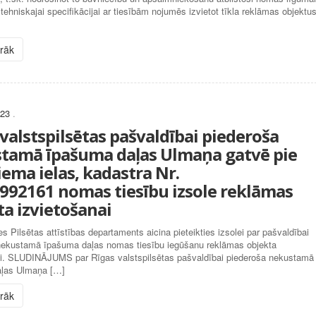
tehniskajai specifikācijai ar tiesībām nojumēs izvietot tīkla reklāmas objektus
irāk
023
.
valstspilsētas pašvaldībai piederoša
tamā īpašuma daļas Ulmaņa gatvē pie
iema ielas, kadastra Nr.
992161 nomas tiesību izsole reklāmas
ta izvietošanai
 Pilsētas attīstības departaments aicina pieteikties izsolei par pašvaldībai
nekustamā īpašuma daļas nomas tiesību iegūšanu reklāmas objekta
ai. SLUDINĀJUMS par Rīgas valstspilsētas pašvaldībai piederoša nekustamā
ļas Ulmaņa […]
irāk