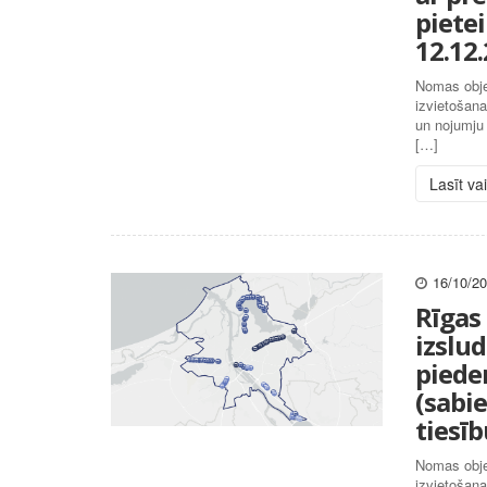
piete
12.12.
Nomas obje
izvietošana
un nojumju 
[…]
Lasīt va
16/10/2
Rīgas
izslud
piede
(sabi
tiesīb
Nomas obje
izvietošana