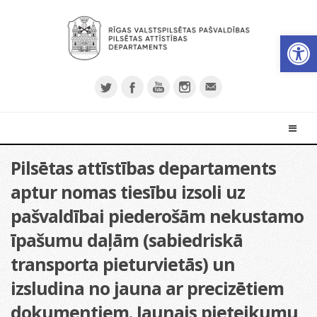
Open 
Pilsētas attīstības departaments
aptur nomas tiesību izsoli uz
pašvaldībai piederošām nekustamo
īpašumu daļām (sabiedriskā
transporta pieturvietās) un
izsludina no jauna ar precizētiem
dokumentiem. Jaunais pieteikumu