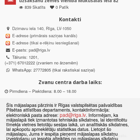
uzsākšanu zemes vienībā Mūkusalas ielā 82
839 Skatīts
0 Patīk
Kontakti
Dzirnavu iela 140, Rīga, LV-1050
E-adrese (primārais saziņas kanāls)
E-adrese (tikai e-rēķinu iesniegšanai)
E-pasts:
pad@riga.lv
Tālrunis: 1201,
(+371) 67012222 (zvaniem no ārzemēm)
WhatsApp: 27772805 (tikai rakstiskai saziņai)
Zvanu centra darba laiks:
Pirmdiena – Piektdiena: 8.00 – 18.00
Departamenta darba laiks:
Šīs mājaslapas pārzinis ir Rīgas valstspilsētas pašvaldības
Pilsētas attīstības departaments, kontaktinformācija:
Pirmdiena, Ceturtdiena: 8.30 – 18.00
pad@riga.lv
elektroniskā pasta adrese:
. Informējam, ka
Otrdiena, Trešdiena: 8.30 – 17.00
mājaslapā tiek izmantotas tehniskās sīkdatnes, lai identificētu
Piektdiena: 8.30 – 15.00
tīmekļa vietnes lietotāju sesijas laikā, un analītiskās sīkdatnes,
lai apkopotu apmeklētāju statistikas datus. Lietojot šo
mājaslapu, Jums ir iespēja pieņemt mājaslapas sīkdatņu
Klātienes konsultācijas pieejamas tikai ar iepriekšēju pierakstu.
izveidošanu un iespēja atteikties no mājaslapas sīkdatņu