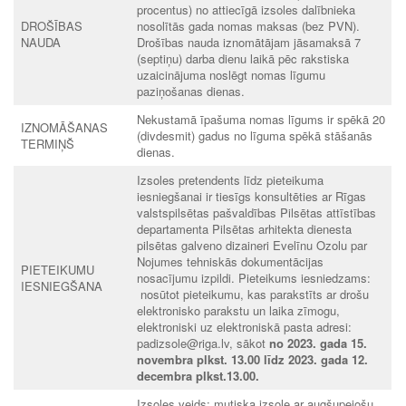
procentus) no attiecīgā izsoles dalībnieka
DROŠĪBAS
nosolītās gada nomas maksas (bez PVN).
NAUDA
Drošības nauda iznomātājam jāsamaksā 7
(septiņu) darba dienu laikā pēc rakstiska
uzaicinājuma noslēgt nomas līgumu
paziņošanas dienas.
Nekustamā īpašuma nomas līgums ir spēkā 20
IZNOMĀŠANAS
(divdesmit) gadus no līguma spēkā stāšanās
TERMIŅŠ
dienas.
Izsoles pretendents līdz pieteikuma
iesniegšanai ir tiesīgs konsultēties ar Rīgas
valstspilsētas pašvaldības Pilsētas attīstības
departamenta Pilsētas arhitekta dienesta
pilsētas galveno dizaineri Evelīnu Ozolu par
Nojumes tehniskās dokumentācijas
PIETEIKUMU
nosacījumu izpildi. Pieteikums iesniedzams:
IESNIEGŠANA
nosūtot pieteikumu, kas parakstīts ar drošu
elektronisko parakstu un laika zīmogu,
elektroniski uz elektroniskā pasta adresi:
padizsole@riga.lv, sākot
no 2023. gada 15.
novembra plkst. 13.00 līdz 2023. gada 12.
decembra plkst.13.00.
Izsoles veids: mutiska izsole ar augšupejošu