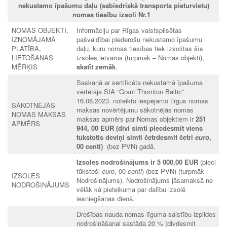
nekustamo īpašumu daļu (sabiedriskā transporta pieturvietu)
nomas tiesību izsoli Nr.1
NOMAS OBJEKTI,
Informāciju par Rīgas valstspilsētas
IZNOMĀJAMĀ
pašvaldībai piederošu nekustamo īpašumu
PLATĪBA,
daļu, kuru nomas tiesības tiek izsolītas šīs
LIETOŠANAS
izsoles ietvaros (turpmāk – Nomas objekti),
MĒRĶIS
skatīt zemāk
.
Saskaņā ar sertificēta nekustamā īpašuma
vērtētāja SIA “Grant Thornton Baltic”
16.08.2023. noteikto iespējamo tirgus nomas
SĀKOTNĒJĀS
maksas novērtējumu sākotnējās nomas
NOMAS MAKSAS
maksas apmērs par Nomas objektiem ir
251
APMĒRS
944, 00 EUR (divi simti piecdesmit viens
tūkstotis deviņi simti četrdesmit četri
euro
,
00 centi)
(bez PVN) gadā.
Izsoles nodrošinājums ir 5 000,00 EUR
(pieci
tūkstoši
euro
, 00
centi
) (bez PVN) (turpmāk –
IZSOLES
Nodrošinājums). Nodrošinājums jāsamaksā ne
NODROŠINĀJUMS
vēlāk kā pieteikuma par dalību izsolē
iesniegšanas dienā.
Drošības nauda nomas līguma saistību izpildes
nodrošināšanai sastāda 20 % (divdesmit