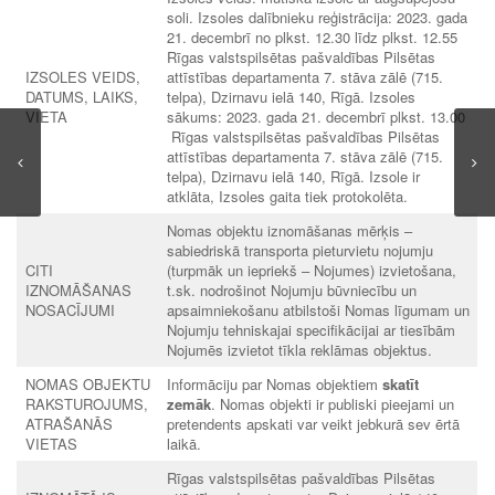
soli. Izsoles dalībnieku reģistrācija: 2023. gada
21. decembrī no plkst. 12.30 līdz plkst. 12.55
Rīgas valstspilsētas pašvaldības Pilsētas
IZSOLES VEIDS,
attīstības departamenta 7. stāva zālē (715.
DATUMS, LAIKS,
telpa), Dzirnavu ielā 140, Rīgā. Izsoles
VIETA
sākums: 2023. gada 21. decembrī plkst. 13.00
Rīgas valstspilsētas pašvaldības Pilsētas
attīstības departamenta 7. stāva zālē (715.
telpa), Dzirnavu ielā 140, Rīgā. Izsole ir
atklāta, Izsoles gaita tiek protokolēta.
Nomas objektu iznomāšanas mērķis –
sabiedriskā transporta pieturvietu nojumju
CITI
(turpmāk un iepriekš – Nojumes) izvietošana,
IZNOMĀŠANAS
t.sk. nodrošinot Nojumju būvniecību un
NOSACĪJUMI
apsaimniekošanu atbilstoši Nomas līgumam un
Nojumju tehniskajai specifikācijai ar tiesībām
Nojumēs izvietot tīkla reklāmas objektus.
NOMAS OBJEKTU
Informāciju par Nomas objektiem
skatīt
RAKSTUROJUMS,
zemāk
. Nomas objekti ir publiski pieejami un
ATRAŠANĀS
pretendents apskati var veikt jebkurā sev ērtā
VIETAS
laikā.
Rīgas valstspilsētas pašvaldības Pilsētas