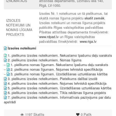
IZNOMĀTĀJS
attīstības departaments, Dzirnavu ielā 140,
Rīgā, LV-1050.
Izsoles Nr. 1 noteikumus un tā pielikumus, tai
skaitā nomas līguma projektu
skatīt zemāk
.
IZSOLES
Izsoles noteikumi un nomas līguma projekts
NOTEIKUMI UN
publicēts Rīgas valstspilsētas pašvaldības
NOMAS LĪGUMA
Pilsētas attīstības departamenta tīmekļvietnē:
PROJEKTS
www.rdpad.lv
un Rīgas valstspilsētas
pašvaldības tīmekļvietnē:
www.riga.lv
Izsoles noteikumi
1. pielikums izsoles noteikumiem. Nekustamo īpašumu daļu saraksts
2. pielikums izsoles noteikumiem. Nomas līgums
–
1. pielikums nomas līgumam. Nekustamo īpašumu daļu saraksts
–
2. pielikums nomas līgumam. Nojumes tehniskā specifikācija
–
3. pielikums nomas līgumam. Uzstādīšanas uzturēšanas kārtība
3. pielikums izsoles noteikumiem. Pieteikums dalībai izsolē
4. pielikums izsoles noteikumiem. Nojumes tehniskā specifikācija
5. pielikums izsoles noteikumiem. Uzstādīšanas uzturēšanas kārtība
6. pielikums izsoles noteikumiem. Tīkla reklāmas līguma projekts
7. pielikums izsoles noteikumiem. Informatīvais paziņojums par datu
apstrādi
1197 Skatīts
0
Patīk