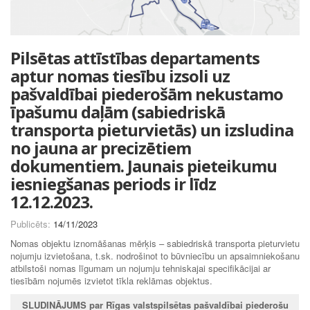
Pilsētas attīstības departaments
aptur nomas tiesību izsoli uz
pašvaldībai piederošām nekustamo
īpašumu daļām (sabiedriskā
transporta pieturvietās) un izsludina
no jauna ar precizētiem
dokumentiem. Jaunais pieteikumu
iesniegšanas periods ir līdz
12.12.2023.
Publicēts:
14/11/2023
Nomas objektu iznomāšanas mērķis – sabiedriskā transporta pieturvietu
nojumju izvietošana, t.sk. nodrošinot to būvniecību un apsaimniekošanu
atbilstoši nomas līgumam un nojumju tehniskajai specifikācijai ar
tiesībām nojumēs izvietot tīkla reklāmas objektus.
SLUDINĀJUMS par
Rīgas valstspilsētas pašvaldībai piederošu