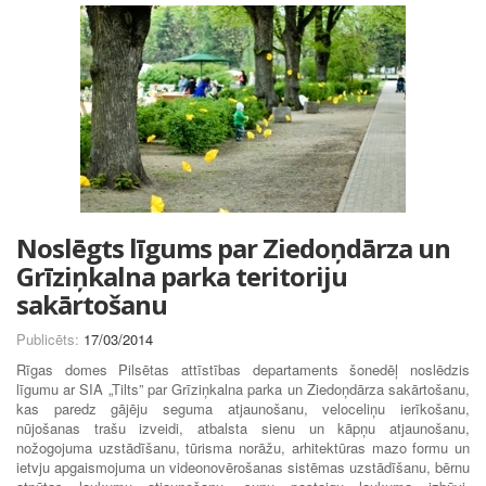
Noslēgts līgums par Ziedoņdārza un
Grīziņkalna parka teritoriju
sakārtošanu
Publicēts:
17/03/2014
Rīgas domes Pilsētas attīstības departaments šonedēļ noslēdzis
līgumu ar SIA „Tilts” par Grīziņkalna parka un Ziedoņdārza sakārtošanu,
kas paredz gājēju seguma atjaunošanu, veloceliņu ierīkošanu,
nūjošanas trašu izveidi, atbalsta sienu un kāpņu atjaunošanu,
nožogojuma uzstādīšanu, tūrisma norāžu, arhitektūras mazo formu un
ietvju apgaismojuma un videonovērošanas sistēmas uzstādīšanu, bērnu