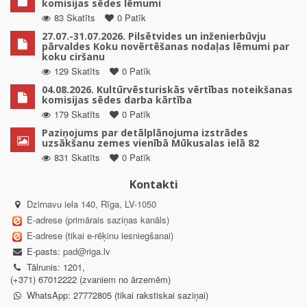
komisijas sēdes lēmumi
83 Skatīts
0 Patīk
27.07.-31.07.2026. Pilsētvides un inženierbūvju
pārvaldes Koku novērtēšanas nodaļas lēmumi par
koku ciršanu
129 Skatīts
0 Patīk
04.08.2026. Kultūrvēsturiskās vērtības noteikšanas
komisijas sēdes darba kārtība
179 Skatīts
0 Patīk
Paziņojums par detālplānojuma izstrādes
uzsākšanu zemes vienībā Mūkusalas ielā 82
831 Skatīts
0 Patīk
Kontakti
Dzirnavu iela 140, Rīga, LV-1050
E-adrese (primārais saziņas kanāls)
E-adrese (tikai e-rēķinu iesniegšanai)
E-pasts:
pad@riga.lv
Tālrunis: 1201,
(+371) 67012222 (zvaniem no ārzemēm)
WhatsApp: 27772805 (tikai rakstiskai saziņai)