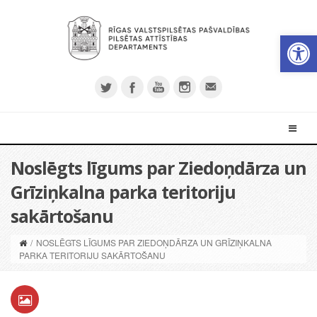
Open 
Noslēgts līgums par Ziedoņdārza un
Grīziņkalna parka teritoriju
sakārtošanu
/
NOSLĒGTS LĪGUMS PAR ZIEDOŅDĀRZA UN GRĪZIŅKALNA
PARKA TERITORIJU SAKĀRTOŠANU