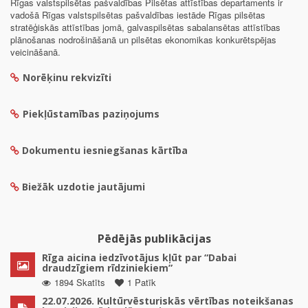
Rīgas valstspilsētas pašvaldības Pilsētas attīstības departaments ir
vadošā Rīgas valstspilsētas pašvaldības iestāde Rīgas pilsētas
stratēģiskās attīstības jomā, galvaspilsētas sabalansētas attīstības
plānošanas nodrošināšanā un pilsētas ekonomikas konkurētspējas
veicināšanā.
Norēķinu rekvizīti
Piekļūstamības paziņojums
Dokumentu iesniegšanas kārtība
Biežāk uzdotie jautājumi
Pēdējās publikācijas
Rīga aicina iedzīvotājus kļūt par “Dabai
draudzīgiem rīdziniekiem”
1894 Skatīts
1 Patīk
22.07.2026. Kultūrvēsturiskās vērtības noteikšanas