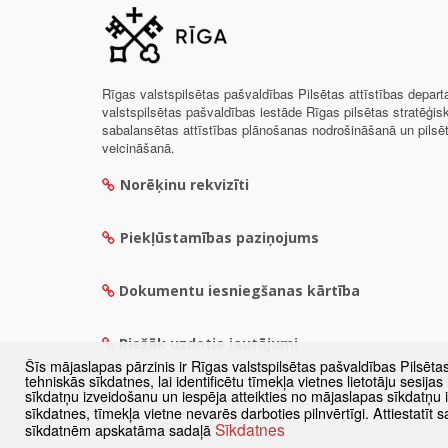
Rīgas valstspilsētas pašvaldības Pilsētas attīstības depar
valstspilsētas pašvaldības iestāde Rīgas pilsētas stratēģis
sabalansētas attīstības plānošanas nodrošināšanā un pils
veicināšanā.
Norēķinu rekvizīti
Piekļūstamības paziņojums
Dokumentu iesniegšanas kārtība
Biežāk uzdotie jautājumi
Šīs mājaslapas pārzinis ir Rīgas valstspilsētas pašvaldības Pilsēta
tehniskās sīkdatnes, lai identificētu tīmekļa vietnes lietotāju sesij
sīkdatņu izveidošanu un iespēja atteikties no mājaslapas sīkdatņu
sīkdatnes, tīmekļa vietne nevarēs darboties pilnvērtīgi. Attiestatī
Sīkdatnes
sīkdatnēm apskatāma sadaļā