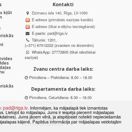
s
Kontakti
s kļūt
Dzirnavu iela 140, Rīga, LV-1050
m
E-adrese (primārais saziņas kanāls)
E-adrese (tikai e-rēķinu iesniegšanai)
k
E-pasts:
pad@riga.lv
uriskās
Tālrunis: 1201,
mi
(+371) 67012222 (zvaniem no ārzemēm)
WhatsApp: 27772805 (tikai rakstiskai
saziņai)
ētvides
aldes
daļas
Zvanu centra darba laiks:
nu
Pirmdiena – Piektdiena: 8.00 – 18.00
uriskās
Departamenta darba laiks:
Pirmdiena, Ceturtdiena: 8.30 – 18.00
Otrdiena, Trešdiena: 8.30 – 17.00
pad@riga.lv
e:
. Informējam, ka mājaslapā tiek izmantotas
Piektdiena: 8.30 – 15.00
datus. Lietojot šo mājaslapu, Jums ir iespēja pieņemt mājaslapas
kdatnes). Jums jāņem vērā, ja atspējosiet noteikti nepieciešamās
des
Klātienes konsultācijas pieejamas tikai ar
ājaslapas kājenē. Papildus informācija par mājaslapas veidotajām
ībā
iepriekšēju pierakstu.