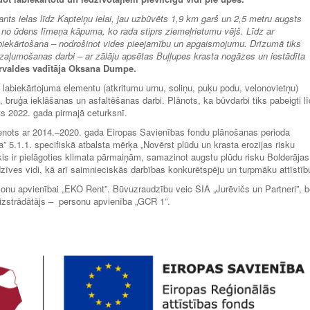
ants ielas līdz Kapteiņu ielai, jau uzbūvēts 1,9 km garš un 2,5 metru augsts
no ūdens līmeņa kāpuma, ko rada stiprs ziemeļrietumu vējš. Līdz ar
 labiekārtošana – nodrošinot vides pieejamību un apgaismojumu. Drīzumā tiks
apzaļumošanas darbi – ar zālāju apsētas Buļļupes krasta nogāzes un iestādīta
rvaldes vadītāja Oksana Dumpe.
 labiekārtojuma elementu (atkritumu urnu, soliņu, puķu podu, velonovietņu)
 bruģa ieklāšanas un asfaltēšanas darbi. Plānots, ka būvdarbi tiks pabeigti l
ts 2022. gada pirmajā ceturksnī.
stenots ar 2014.–2020. gada Eiropas Savienības fondu plānošanas perioda
5.1.1. specifiskā atbalsta mērķa „Novērst plūdu un krasta erozijas risku
rķis ir pielāgoties klimata pārmaiņām, samazinot augstu plūdu risku Bolderājas
dzīves vidi, kā arī saimnieciskās darbības konkurētspēju un turpmāku attīstīb
sonu apvienībai „EKO Rent”. Būvuzraudzību veic SIA „Jurēvičs un Partneri”, b
izstrādātājs – personu apvienība „GCR 1”.