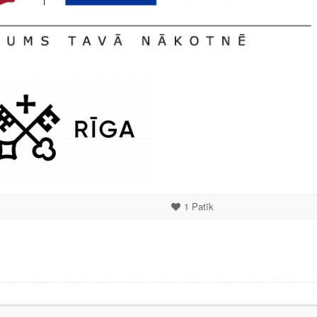
1
Patīk