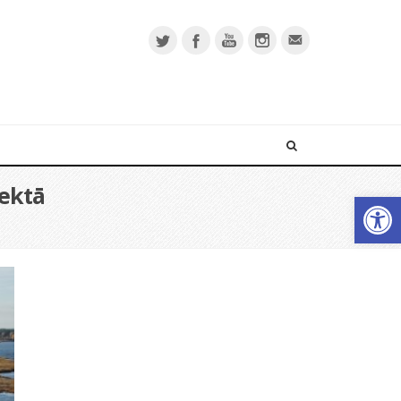
ektā
Open 