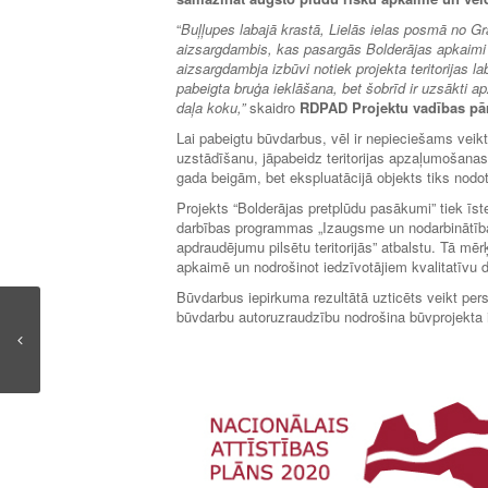
“
Buļļupes labajā krastā, Lielās ielas posmā no Gr
aizsargdambis, kas pasargās Bolderājas apkaimi 
aizsargdambja izbūvi notiek projekta teritorijas
pabeigta bruģa ieklāšana, bet šobrīd ir uzsākti 
daļa koku,”
skaidro
RDPAD Projektu vadības pā
Lai pabeigtu būvdarbus, vēl ir nepieciešams veikt
uzstādīšanu, jāpabeidz teritorijas apzaļumošanas,
gada beigām, bet ekspluatācijā objekts tiks nodo
Projekts “Bolderājas pretplūdu pasākumi” tiek ī
darbības programmas „Izaugsme un nodarbinātība” 
apdraudējumu pilsētu teritorijās” atbalstu. Tā mē
apkaimē un nodrošinot iedzīvotājiem kvalitatīvu 
Būvdarbus iepirkuma rezultātā uzticēts veikt per
būvdarbu autoruzraudzību nodrošina būvprojekta 