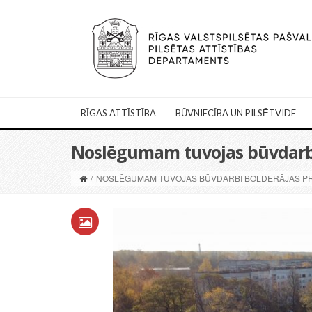
RĪGAS ATTĪSTĪBA
BŪVNIECĪBA UN PILSĒTVIDE
Noslēgumam tuvojas būvdarbi
/
NOSLĒGUMAM TUVOJAS BŪVDARBI BOLDERĀJAS P