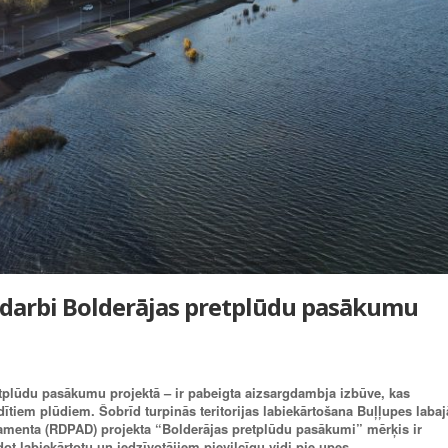
arbi Bolderājas pretplūdu pasākumu
plūdu pasākumu projektā – ir pabeigta aizsargdambja izbūve, kas
ītiem plūdiem. Šobrīd turpinās teritorijas labiekārtošana Buļļupes labaj
rtamenta (RDPAD) projekta “Bolderājas pretplūdu pasākumi” mērķis ir
t labiekārtotu un iedzīvotājiem pievilcīgu vidi pie upes.