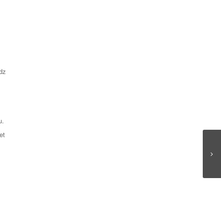
īdz
u.
et