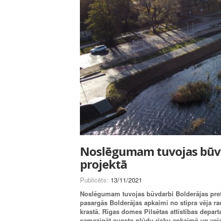
Noslēgumam tuvojas būvd
projektā
Publicēts:
13/11/2021
Noslēgumam tuvojas būvdarbi Bolderājas pret
pasargās Bolderājas apkaimi no stipra vēja rad
krastā. Rīgas domes Pilsētas attīstības depa
samazināt augsto plūdu risku apkaimē un veido