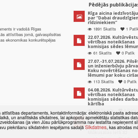
Pēdējās publikācija
Rīga aicina iedzīvotāju
par “Dabai draudzīgie
rīdziniekiem”
taments ir vadošā Rīgas
1891 Skatīts
1 Patī
kās attīstības jomā, galvaspilsētas
22.07.2026. Kultūrvēst
ētas ekonomikas konkurētspējas
vērtības noteikšanas
komisijas sēdes lēmu
61 Skatīts
0 Patīk
27.07.-31.07.2026. Pils
un inženierbūvju pārv
Koku novērtēšanas no
lēmumi par koku cirša
113 Skatīts
0 Patīk
04.08.2026. Kultūrvēst
vērtības noteikšanas
komisijas sēdes darba
kārtība
169 Skatīts
0 Patīk
s attīstības departaments, kontaktinformācija: elektroniskā pasta adres
as laikā, un analītiskās sīkdatnes, lai apkopotu apmeklētāju statistikas 
Paziņojums par
 izveidošanas (ja vien Jūsu pārlūkprogramma nav iestatīta nepieņemt sī
detālplānojuma izstrā
Sīkdatnes
t savu piekrišanu sīkdatnēm iespējams sadaļā
, kas atrodas m
uzsākšanu zemes vien
Mūkusalas ielā 82