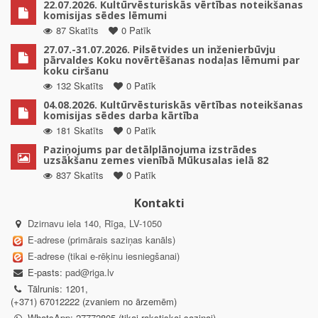
22.07.2026. Kultūrvēsturiskās vērtības noteikšanas
komisijas sēdes lēmumi
87 Skatīts
0 Patīk
27.07.-31.07.2026. Pilsētvides un inženierbūvju
pārvaldes Koku novērtēšanas nodaļas lēmumi par
koku ciršanu
132 Skatīts
0 Patīk
04.08.2026. Kultūrvēsturiskās vērtības noteikšanas
komisijas sēdes darba kārtība
181 Skatīts
0 Patīk
Paziņojums par detālplānojuma izstrādes
uzsākšanu zemes vienībā Mūkusalas ielā 82
837 Skatīts
0 Patīk
Kontakti
Dzirnavu iela 140, Rīga, LV-1050
E-adrese (primārais saziņas kanāls)
E-adrese (tikai e-rēķinu iesniegšanai)
E-pasts:
pad@riga.lv
Tālrunis: 1201,
(+371) 67012222 (zvaniem no ārzemēm)
WhatsApp: 27772805 (tikai rakstiskai saziņai)