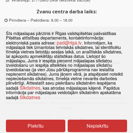
Zvanu centra darba laiks:
Pirmdiena – Piektdiena: 8.00 – 18.00
Departamenta darba laiks:
Šīs mājaslapas pārzinis ir Rīgas valstspilsētas pašvaldības
Pilsētas attīstības departaments, kontaktinformācija:
Pirmdiena, Ceturtdiena: 8.30 – 18.00
pad@riga.lv
elektroniskā pasta adrese:
. Informējam, ka
Otrdiena, Trešdiena: 8.30 – 17.00
mājaslapā tiek izmantotas tehniskās sīkdatnes, lai identificētu
Piektdiena: 8.30 – 15.00
tīmekļa vietnes lietotāju sesijas laikā, un analītiskās sīkdatnes,
lai apkopotu apmeklētāju statistikas datus. Lietojot šo
mājaslapu, Jums ir iespēja pieņemt mājaslapas sīkdatņu
Klātienes konsultācijas pieejamas tikai ar iepriekšēju pierakstu.
izveidošanu un iespēja atteikties no mājaslapas sīkdatņu
izveidošanas (ja vien Jūsu pārlūkprogramma nav iestatīta
nepieņemt sīkdatnes). Jums jāņem vērā, ja atspējosiet noteikti
nepieciešamās sīkdatnes, tīmekļa vietne nevarēs darboties
pilnvērtīgi. Attiestatīt savu piekrišanu sīkdatnēm iespējams
Sākums
Jaunumi
Biežāk uzdotie jautājumi
Lapas karte
Sīkdatnes
sadaļā
, kas atrodas mājaslapas kājenē. Papildus
Sīkdatnes
Kontakti
informācija par mājaslapas veidotajām sīkdatnēm apskatāma
Sīkdatnes
sadaļā
© 2021 Rīgas valstspilsētas pašvaldības Pilsētas attīstības departaments.
Visas tiesības aizsargātas
·
Informācijas pārpublicēšanas gadījumā atsauce
obligāta.
Piekrītu
Nepiekrītu
Pārslēgties uz www versiju