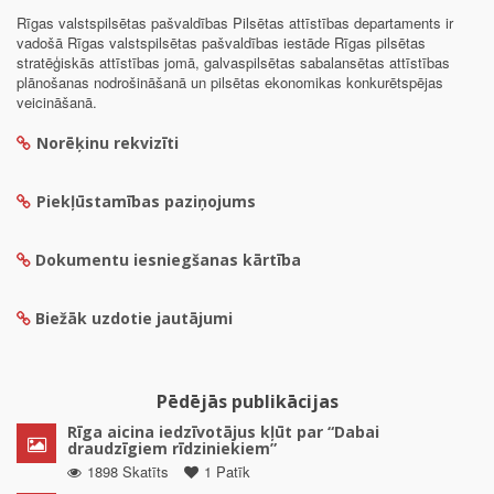
Rīgas valstspilsētas pašvaldības Pilsētas attīstības departaments ir
vadošā Rīgas valstspilsētas pašvaldības iestāde Rīgas pilsētas
stratēģiskās attīstības jomā, galvaspilsētas sabalansētas attīstības
plānošanas nodrošināšanā un pilsētas ekonomikas konkurētspējas
veicināšanā.
Norēķinu rekvizīti
Piekļūstamības paziņojums
Dokumentu iesniegšanas kārtība
Biežāk uzdotie jautājumi
Pēdējās publikācijas
Rīga aicina iedzīvotājus kļūt par “Dabai
draudzīgiem rīdziniekiem”
1898 Skatīts
1 Patīk