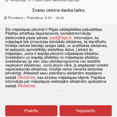
Zvanu centra darba laiks:
Pirmdiena – Piektdiena: 8.00 – 18.00
Departamenta darba laiks:
Šīs mājaslapas pārzinis ir Rīgas valstspilsētas pašvaldības
Pilsētas attīstības departaments, kontaktinformācija:
Pirmdiena, Ceturtdiena: 8.30 – 18.00
pad@riga.lv
elektroniskā pasta adrese:
. Informējam, ka
Otrdiena, Trešdiena: 8.30 – 17.00
mājaslapā tiek izmantotas tehniskās sīkdatnes, lai identificētu
Piektdiena: 8.30 – 15.00
tīmekļa vietnes lietotāju sesijas laikā, un analītiskās sīkdatnes,
lai apkopotu apmeklētāju statistikas datus. Lietojot šo
mājaslapu, Jums ir iespēja pieņemt mājaslapas sīkdatņu
Klātienes konsultācijas pieejamas tikai ar iepriekšēju pierakstu.
izveidošanu un iespēja atteikties no mājaslapas sīkdatņu
izveidošanas (ja vien Jūsu pārlūkprogramma nav iestatīta
nepieņemt sīkdatnes). Jums jāņem vērā, ja atspējosiet noteikti
nepieciešamās sīkdatnes, tīmekļa vietne nevarēs darboties
pilnvērtīgi. Attiestatīt savu piekrišanu sīkdatnēm iespējams
Sākums
Jaunumi
Biežāk uzdotie jautājumi
Lapas karte
Sīkdatnes
sadaļā
, kas atrodas mājaslapas kājenē. Papildus
Sīkdatnes
Kontakti
informācija par mājaslapas veidotajām sīkdatnēm apskatāma
Sīkdatnes
sadaļā
© 2021 Rīgas valstspilsētas pašvaldības Pilsētas attīstības departaments.
Visas tiesības aizsargātas
·
Informācijas pārpublicēšanas gadījumā atsauce
obligāta.
Piekrītu
Nepiekrītu
Pārslēgties uz www versiju