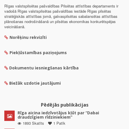
Rīgas valstspilsētas pašvaldības Pilsētas attīstības departaments ir
vadošā Rīgas valstspilsētas pašvaldības iestāde Rīgas pilsētas
stratēģiskās attīstības jomā, galvaspilsētas sabalansētas attīstības
plānošanas nodrošināšanā un pilsētas ekonomikas konkurētspējas
veicināšanā.
Norēķinu rekvizīti
Piekļūstamības paziņojums
Dokumentu iesniegšanas kārtība
Biežāk uzdotie jautājumi
Pēdējās publikācijas
Rīga aicina iedzīvotājus kļūt par “Dabai
draudzīgiem rīdziniekiem”
1893 Skatīts
1 Patīk