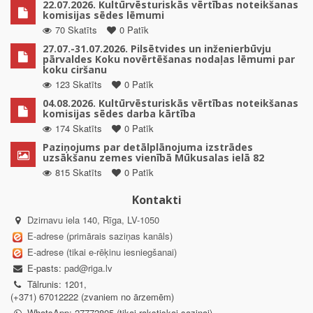
22.07.2026. Kultūrvēsturiskās vērtības noteikšanas
komisijas sēdes lēmumi
70 Skatīts
0 Patīk
27.07.-31.07.2026. Pilsētvides un inženierbūvju
pārvaldes Koku novērtēšanas nodaļas lēmumi par
koku ciršanu
123 Skatīts
0 Patīk
04.08.2026. Kultūrvēsturiskās vērtības noteikšanas
komisijas sēdes darba kārtība
174 Skatīts
0 Patīk
Paziņojums par detālplānojuma izstrādes
uzsākšanu zemes vienībā Mūkusalas ielā 82
815 Skatīts
0 Patīk
Kontakti
Dzirnavu iela 140, Rīga, LV-1050
E-adrese (primārais saziņas kanāls)
E-adrese (tikai e-rēķinu iesniegšanai)
E-pasts:
pad@riga.lv
Tālrunis: 1201,
(+371) 67012222 (zvaniem no ārzemēm)
WhatsApp: 27772805 (tikai rakstiskai saziņai)