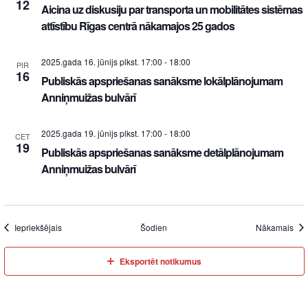
12
Aicina uz diskusiju par transporta un mobilitātes sistēmas
attīstību Rīgas centrā nākamajos 25 gados
2025.gada 16. jūnijs plkst. 17:00
-
18:00
PIR
16
Publiskās apspriešanas sanāksme lokālplānojumam
Anniņmuižas bulvārī
2025.gada 19. jūnijs plkst. 17:00
-
18:00
CET
19
Publiskās apspriešanas sanāksme detālplānojumam
Anniņmuižas bulvārī
Iepriekšējais
Šodien
Nākamais
Eksportēt notikumus