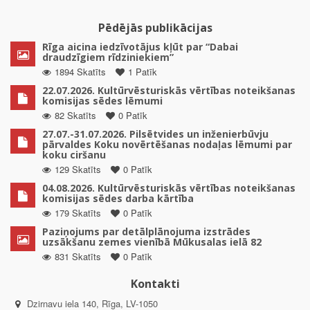
Pēdējās publikācijas
Rīga aicina iedzīvotājus kļūt par “Dabai
draudzīgiem rīdziniekiem”
1894 Skatīts
1 Patīk
22.07.2026. Kultūrvēsturiskās vērtības noteikšanas
komisijas sēdes lēmumi
82 Skatīts
0 Patīk
27.07.-31.07.2026. Pilsētvides un inženierbūvju
pārvaldes Koku novērtēšanas nodaļas lēmumi par
koku ciršanu
129 Skatīts
0 Patīk
04.08.2026. Kultūrvēsturiskās vērtības noteikšanas
komisijas sēdes darba kārtība
179 Skatīts
0 Patīk
Paziņojums par detālplānojuma izstrādes
uzsākšanu zemes vienībā Mūkusalas ielā 82
831 Skatīts
0 Patīk
Kontakti
Dzirnavu iela 140, Rīga, LV-1050