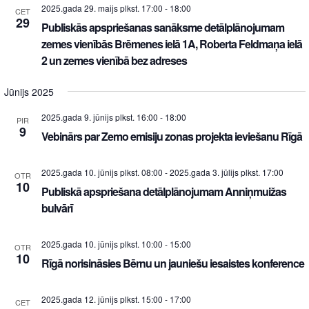
2025.gada 29. maijs plkst. 17:00
-
18:00
CET
29
Publiskās apspriešanas sanāksme detālplānojumam
zemes vienībās Brēmenes ielā 1A, Roberta Feldmaņa ielā
2 un zemes vienībā bez adreses
Jūnijs 2025
2025.gada 9. jūnijs plkst. 16:00
-
18:00
PIR
9
Vebinārs par Zemo emisiju zonas projekta ieviešanu Rīgā
2025.gada 10. jūnijs plkst. 08:00
-
2025.gada 3. jūlijs plkst. 17:00
OTR
10
Publiskā apspriešana detālplānojumam Anniņmuižas
bulvārī
2025.gada 10. jūnijs plkst. 10:00
-
15:00
OTR
10
Rīgā norisināsies Bērnu un jauniešu iesaistes konference
2025.gada 12. jūnijs plkst. 15:00
-
17:00
CET