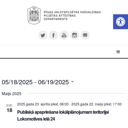
Open 
05/18/2025
 - 
06/19/2025
Select
Maijs 2025
date.
2025.gada 23. aprīlis plkst. 08:00
-
2025.gada 22. maijs plkst. 17:00
SVE
18
Publiskā apspriešana lokālplānojumam teritorijai
Lokomotīves ielā 24