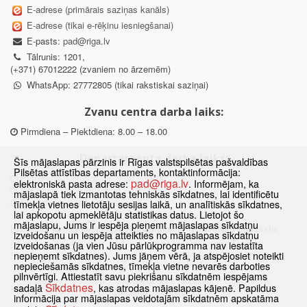
E-adrese (primārais saziņas kanāls)
E-adrese (tikai e-rēķinu iesniegšanai)
E-pasts:
pad@riga.lv
Tālrunis: 1201,
(+371) 67012222 (zvaniem no ārzemēm)
WhatsApp: 27772805 (tikai rakstiskai saziņai)
Zvanu centra darba laiks:
Pirmdiena – Piektdiena: 8.00 – 18.00
Departamenta darba laiks:
Šīs mājaslapas pārzinis ir Rīgas valstspilsētas pašvaldības
Pilsētas attīstības departaments, kontaktinformācija:
Pirmdiena, Ceturtdiena: 8.30 – 18.00
pad@riga.lv
elektroniskā pasta adrese:
. Informējam, ka
Otrdiena, Trešdiena: 8.30 – 17.00
mājaslapā tiek izmantotas tehniskās sīkdatnes, lai identificētu
Piektdiena: 8.30 – 15.00
tīmekļa vietnes lietotāju sesijas laikā, un analītiskās sīkdatnes,
lai apkopotu apmeklētāju statistikas datus. Lietojot šo
mājaslapu, Jums ir iespēja pieņemt mājaslapas sīkdatņu
Klātienes konsultācijas pieejamas tikai ar iepriekšēju pierakstu.
izveidošanu un iespēja atteikties no mājaslapas sīkdatņu
izveidošanas (ja vien Jūsu pārlūkprogramma nav iestatīta
nepieņemt sīkdatnes). Jums jāņem vērā, ja atspējosiet noteikti
nepieciešamās sīkdatnes, tīmekļa vietne nevarēs darboties
pilnvērtīgi. Attiestatīt savu piekrišanu sīkdatnēm iespējams
Sākums
Jaunumi
Biežāk uzdotie jautājumi
Lapas karte
Sīkdatnes
sadaļā
, kas atrodas mājaslapas kājenē. Papildus
Sīkdatnes
Kontakti
informācija par mājaslapas veidotajām sīkdatnēm apskatāma