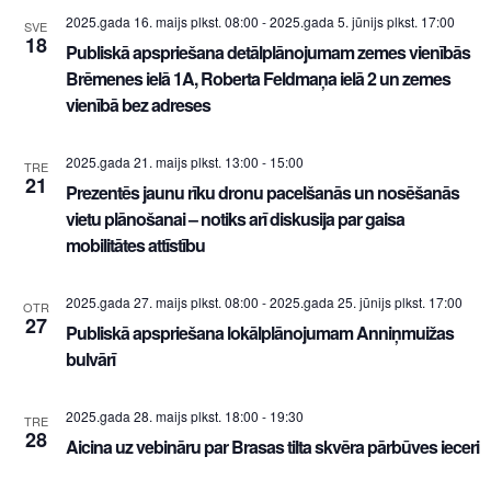
2025.gada 16. maijs plkst. 08:00
-
2025.gada 5. jūnijs plkst. 17:00
SVE
18
Publiskā apspriešana detālplānojumam zemes vienībās
Brēmenes ielā 1A, Roberta Feldmaņa ielā 2 un zemes
vienībā bez adreses
2025.gada 21. maijs plkst. 13:00
-
15:00
TRE
21
Prezentēs jaunu rīku dronu pacelšanās un nosēšanās
vietu plānošanai – notiks arī diskusija par gaisa
mobilitātes attīstību
2025.gada 27. maijs plkst. 08:00
-
2025.gada 25. jūnijs plkst. 17:00
OTR
27
Publiskā apspriešana lokālplānojumam Anniņmuižas
bulvārī
2025.gada 28. maijs plkst. 18:00
-
19:30
TRE
28
Aicina uz vebināru par Brasas tilta skvēra pārbūves ieceri