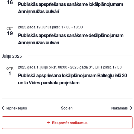
16
Publiskās apspriešanas sanāksme lokālplānojumam
Anniņmuižas bulvārī
2025.gada 19. jūnijs plkst. 17:00
-
18:00
CET
19
Publiskās apspriešanas sanāksme detālplānojumam
Anniņmuižas bulvārī
Jūlijs 2025
2025.gada 1. jūlijs plkst. 08:00
-
2025.gada 31. jūlijs plkst. 17:00
OTR
1
Publiskā apspriešana lokālplānojumam Baltegļu ielā 30
un tā Vides pārskata projektam
Iepriekšējais
Šodien
Nākamais
Eksportēt notikumus