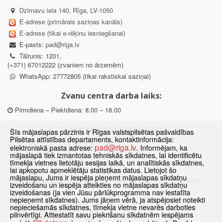
Dzirnavu iela 140, Rīga, LV-1050
E-adrese (primārais saziņas kanāls)
E-adrese (tikai e-rēķinu iesniegšanai)
E-pasts:
pad@riga.lv
Tālrunis: 1201,
(+371) 67012222 (zvaniem no ārzemēm)
WhatsApp: 27772805 (tikai rakstiskai saziņai)
Zvanu centra darba laiks:
Pirmdiena – Piektdiena: 8.00 – 18.00
Departamenta darba laiks:
Šīs mājaslapas pārzinis ir Rīgas valstspilsētas pašvaldības
Pilsētas attīstības departaments, kontaktinformācija:
Pirmdiena, Ceturtdiena: 8.30 – 18.00
pad@riga.lv
elektroniskā pasta adrese:
. Informējam, ka
Otrdiena, Trešdiena: 8.30 – 17.00
mājaslapā tiek izmantotas tehniskās sīkdatnes, lai identificētu
Piektdiena: 8.30 – 15.00
tīmekļa vietnes lietotāju sesijas laikā, un analītiskās sīkdatnes,
lai apkopotu apmeklētāju statistikas datus. Lietojot šo
mājaslapu, Jums ir iespēja pieņemt mājaslapas sīkdatņu
Klātienes konsultācijas pieejamas tikai ar iepriekšēju pierakstu.
izveidošanu un iespēja atteikties no mājaslapas sīkdatņu
izveidošanas (ja vien Jūsu pārlūkprogramma nav iestatīta
nepieņemt sīkdatnes). Jums jāņem vērā, ja atspējosiet noteikti
nepieciešamās sīkdatnes, tīmekļa vietne nevarēs darboties
pilnvērtīgi. Attiestatīt savu piekrišanu sīkdatnēm iespējams
Sākums
Jaunumi
Biežāk uzdotie jautājumi
Lapas karte