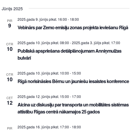
Jūnijs 2025
2025.gada 9. jūnijs plkst. 16:00
-
18:00
PIR
9
Vebinārs par Zemo emisiju zonas projekta ieviešanu Rīgā
2025.gada 10. jūnijs plkst. 08:00
-
2025.gada 3. jūlijs plkst. 17:00
OTR
10
Publiskā apspriešana detālplānojumam Anniņmuižas
bulvārī
2025.gada 10. jūnijs plkst. 10:00
-
15:00
OTR
10
Rīgā norisināsies Bērnu un jauniešu iesaistes konference
2025.gada 12. jūnijs plkst. 15:00
-
17:00
CET
12
Aicina uz diskusiju par transporta un mobilitātes sistēmas
attīstību Rīgas centrā nākamajos 25 gados
2025.gada 16. jūnijs plkst. 17:00
-
18:00
PIR