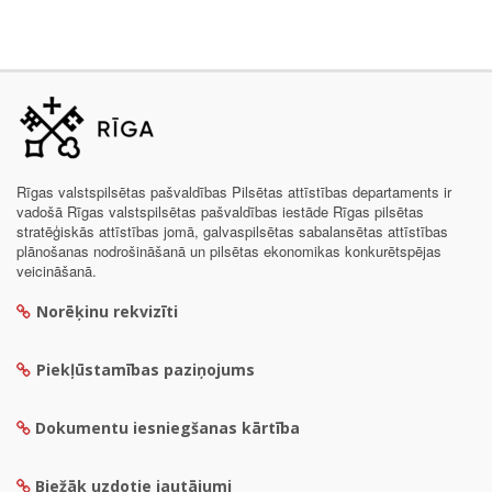
Rīgas valstspilsētas pašvaldības Pilsētas attīstības departaments ir
vadošā Rīgas valstspilsētas pašvaldības iestāde Rīgas pilsētas
stratēģiskās attīstības jomā, galvaspilsētas sabalansētas attīstības
plānošanas nodrošināšanā un pilsētas ekonomikas konkurētspējas
veicināšanā.
Norēķinu rekvizīti
Piekļūstamības paziņojums
Dokumentu iesniegšanas kārtība
Biežāk uzdotie jautājumi