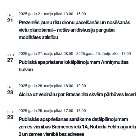
2025.gada 21. maijs plkst. 13:00
-
15:00
TRE
21
Prezentēs jaunu rīku dronu pacelšanās un nosēšanās
vietu plānošanai – notiks arī diskusija par gaisa
mobilitātes attīstību
2025.gada 27. maijs plkst. 08:00
-
2025.gada 25. jūnijs plkst. 17:00
OTR
27
Publiskā apspriešana lokālplānojumam Anniņmuižas
bulvārī
2025.gada 28. maijs plkst. 18:00
-
19:30
TRE
28
Aicina uz vebināru par Brasas tilta skvēra pārbūves ieceri
2025.gada 29. maijs plkst. 17:00
-
18:00
CET
29
Publiskās apspriešanas sanāksme detālplānojumam
zemes vienībās Brēmenes ielā 1A, Roberta Feldmaņa ielā
2 un zemes vienībā bez adreses