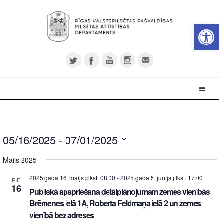
Open 
05/16/2025
 - 
07/01/2025
Select
Maijs 2025
date.
2025.gada 16. maijs plkst. 08:00
-
2025.gada 5. jūnijs plkst. 17:00
PIE
16
Publiskā apspriešana detālplānojumam zemes vienībās
Brēmenes ielā 1A, Roberta Feldmaņa ielā 2 un zemes
vienībā bez adreses