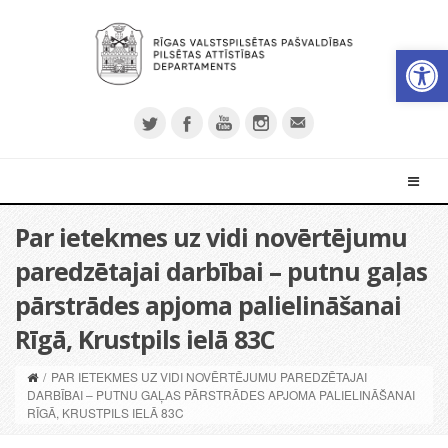
Open 
Par ietekmes uz vidi novērtējumu
paredzētajai darbībai – putnu gaļas
pārstrādes apjoma palielināšanai
Rīgā, Krustpils ielā 83C
/
PAR IETEKMES UZ VIDI NOVĒRTĒJUMU PAREDZĒTAJAI
DARBĪBAI – PUTNU GAĻAS PĀRSTRĀDES APJOMA PALIELINĀŠANAI
RĪGĀ, KRUSTPILS IELĀ 83C