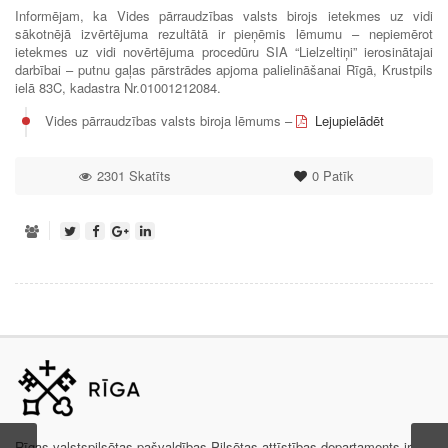
Informējam, ka Vides pārraudzības valsts birojs ietekmes uz vidi
sākotnējā izvērtējuma rezultātā ir pieņēmis lēmumu – nepiemērot
ietekmes uz vidi novērtējuma procedūru SIA “Lielzeltiņi” ierosinātajai
darbībai – putnu gaļas pārstrādes apjoma palielināšanai Rīgā, Krustpils
ielā 83C, kadastra Nr.01001212084.
Vides pārraudzības valsts biroja lēmums –
Lejupielādēt
2301 Skatīts
0
Patīk
Rīgas valstspilsētas pašvaldības Pilsētas attīstības departaments ir