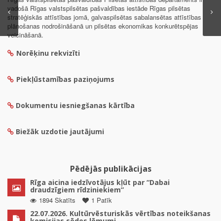
vadošā Rīgas valstspilsētas pašvaldības iestāde Rīgas pilsētas
stratēģiskās attīstības jomā, galvaspilsētas sabalansētas attīstības
plānošanas nodrošināšanā un pilsētas ekonomikas konkurētspējas
veicināšanā.
Norēķinu rekvizīti
Piekļūstamības paziņojums
Dokumentu iesniegšanas kārtība
Biežāk uzdotie jautājumi
Pēdējās publikācijas
Rīga aicina iedzīvotājus kļūt par “Dabai
draudzīgiem rīdziniekiem”
1894 Skatīts
1 Patīk
22.07.2026. Kultūrvēsturiskās vērtības noteikšanas
komisijas sēdes lēmumi