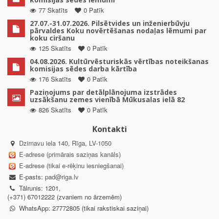
77 Skatīts
0 Patīk
27.07.-31.07.2026. Pilsētvides un inženierbūvju
pārvaldes Koku novērtēšanas nodaļas lēmumi par
koku ciršanu
125 Skatīts
0 Patīk
04.08.2026. Kultūrvēsturiskās vērtības noteikšanas
komisijas sēdes darba kārtība
176 Skatīts
0 Patīk
Paziņojums par detālplānojuma izstrādes
uzsākšanu zemes vienībā Mūkusalas ielā 82
826 Skatīts
0 Patīk
Kontakti
Dzirnavu iela 140, Rīga, LV-1050
E-adrese (primārais saziņas kanāls)
E-adrese (tikai e-rēķinu iesniegšanai)
E-pasts:
pad@riga.lv
Tālrunis: 1201,
(+371) 67012222 (zvaniem no ārzemēm)
WhatsApp: 27772805 (tikai rakstiskai saziņai)