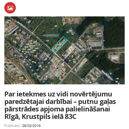
Par ietekmes uz vidi novērtējumu
paredzētajai darbībai – putnu gaļas
pārstrādes apjoma palielināšanai
Rīgā, Krustpils ielā 83C
Publicēts:
26/02/2016