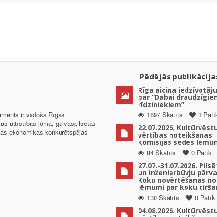
Pēdējās publikācija
Rīga aicina iedzīvotāju
par “Dabai draudzīgie
rīdziniekiem”
taments ir vadošā Rīgas
1897 Skatīts
1 Patī
kās attīstības jomā, galvaspilsētas
22.07.2026. Kultūrvēst
ētas ekonomikas konkurētspējas
vērtības noteikšanas
komisijas sēdes lēmu
84 Skatīts
0 Patīk
27.07.-31.07.2026. Pils
un inženierbūvju pārv
Koku novērtēšanas no
lēmumi par koku cirša
130 Skatīts
0 Patīk
04.08.2026. Kultūrvēst