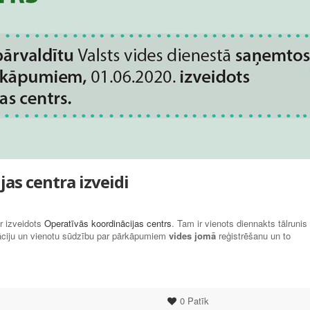
as centra izveidi
r izveidots
Operatīvās koordinācijas centrs
. Tam ir vienots diennakts tālrunis
uāciju un vienotu sūdzību par pārkāpumiem
vides jomā
reģistrēšanu un to
0
Patīk