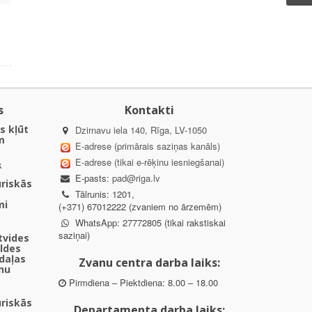
s
Kontakti
s kļūt
Dzirnavu iela 140, Rīga, LV-1050
m
E-adrese (primārais saziņas kanāls)
E-adrese (tikai e-rēķinu iesniegšanai)
k
E-pasts:
pad@riga.lv
uriskās
Tālrunis: 1201,
mi
(+371) 67012222 (zvaniem no ārzemēm)
WhatsApp: 27772805 (tikai rakstiskai
saziņai)
ētvides
aldes
daļas
Zvanu centra darba laiks:
nu
Pirmdiena – Piektdiena: 8.00 – 18.00
uriskās
Departamenta darba laiks: