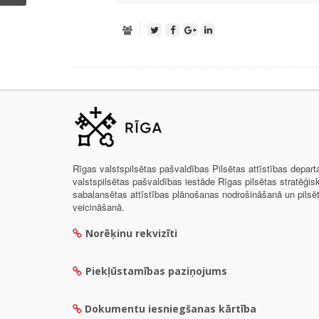
Rīgas valstspilsētas pašvaldības Pilsētas attīstības depar
valstspilsētas pašvaldības iestāde Rīgas pilsētas stratēģis
sabalansētas attīstības plānošanas nodrošināšanā un pils
veicināšanā.
Norēķinu rekvizīti
Piekļūstamības paziņojums
Dokumentu iesniegšanas kārtība