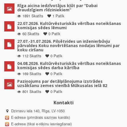
Rīga aicina iedzīvotājus kļūt par “Dabai
draudzīgiem rīdziniekiem”
1891 Skatīts
1 Patīk
22.07.2026. Kultūrvēsturiskās vērtības noteikšanas
komisijas sēdes lēmumi
60 Skatīts
0 Patīk
27.07.-31.07.2026. Pilsētvides un inženierbūvju
pārvaldes Koku novērtēšanas nodaļas lēmumi par
koku ciršanu
112 Skatīts
0 Patīk
04.08.2026. Kultūrvēsturiskās vērtības noteikšanas
komisijas sēdes darba kārtība
169 Skatīts
0 Patīk
Paziņojums par detālplānojuma izstrādes
uzsākšanu zemes vienībā Mūkusalas ielā 82
801 Skatīts
0 Patīk
Kontakti
Dzirnavu iela 140, Rīga, LV-1050
E-adrese (primārais saziņas kanāls)
E-adrese (tikai e-rēķinu iesniegšanai)