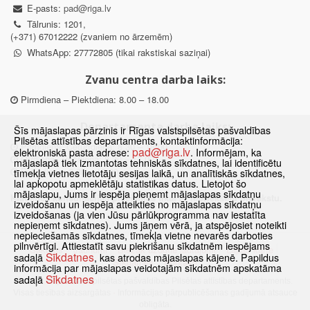
E-pasts:
pad@riga.lv
Tālrunis: 1201,
(+371) 67012222 (zvaniem no ārzemēm)
WhatsApp: 27772805 (tikai rakstiskai saziņai)
Zvanu centra darba laiks:
Pirmdiena – Piektdiena: 8.00 – 18.00
Departamenta darba laiks:
Šīs mājaslapas pārzinis ir Rīgas valstspilsētas pašvaldības
Pilsētas attīstības departaments, kontaktinformācija:
Pirmdiena, Ceturtdiena: 8.30 – 18.00
pad@riga.lv
elektroniskā pasta adrese:
. Informējam, ka
Otrdiena, Trešdiena: 8.30 – 17.00
mājaslapā tiek izmantotas tehniskās sīkdatnes, lai identificētu
Piektdiena: 8.30 – 15.00
tīmekļa vietnes lietotāju sesijas laikā, un analītiskās sīkdatnes,
lai apkopotu apmeklētāju statistikas datus. Lietojot šo
mājaslapu, Jums ir iespēja pieņemt mājaslapas sīkdatņu
Klātienes konsultācijas pieejamas tikai ar iepriekšēju pierakstu.
izveidošanu un iespēja atteikties no mājaslapas sīkdatņu
izveidošanas (ja vien Jūsu pārlūkprogramma nav iestatīta
nepieņemt sīkdatnes). Jums jāņem vērā, ja atspējosiet noteikti
nepieciešamās sīkdatnes, tīmekļa vietne nevarēs darboties
pilnvērtīgi. Attiestatīt savu piekrišanu sīkdatnēm iespējams
Sākums
Jaunumi
Biežāk uzdotie jautājumi
Lapas karte
Sīkdatnes
sadaļā
, kas atrodas mājaslapas kājenē. Papildus
Sīkdatnes
Kontakti
informācija par mājaslapas veidotajām sīkdatnēm apskatāma
Sīkdatnes
sadaļā
© 2021 Rīgas valstspilsētas pašvaldības Pilsētas attīstības departaments.
Visas tiesības aizsargātas
·
Informācijas pārpublicēšanas gadījumā atsauce
obligāta.