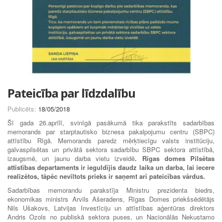
Pateicība par līdzdalību
Publicēts:
18/05/2018
Šī gada 26.aprīlī, svinīgā pasākumā tika parakstīts sadarbības
memorands par starptautisko biznesa pakalpojumu centru (SBPC)
attīstību Rīgā. Memorands paredz mērķtiecīgu valsts institūciju,
galvaspilsētas un privātā sektora sadarbību SBPC sektora attīstībā,
izaugsmē, un jaunu darba vietu izveidē
.
Rīgas domes Pilsētas
attīstības departaments ir ieguldījis daudz laika un darba, lai iecere
realizētos, tāpēc neviltots prieks ir saņemt arī pateicības vārdus.
Sadarbības memorandu parakstīja Ministru prezidenta biedrs,
ekonomikas ministrs Arvils Ašeradens, Rīgas Domes priekšsēdētājs
Nils Ušakovs, Latvijas Investīciju un attīstības aģentūras direktors
Andris Ozols no publiskā sektora puses, un Nacionālās Nekustamo