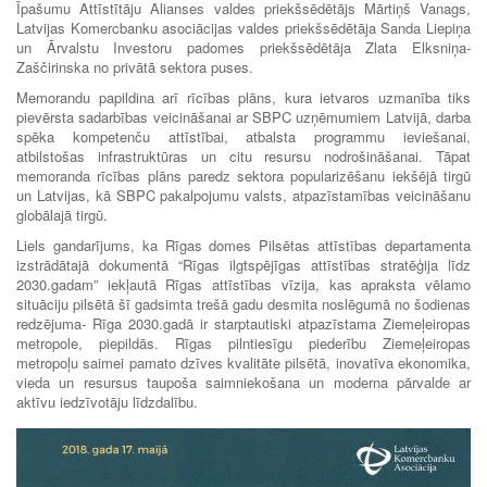
Īpašumu Attīstītāju Alianses valdes priekšsēdētājs Mārtiņš Vanags,
Latvijas Komercbanku asociācijas valdes priekšsēdētāja Sanda Liepiņa
un Ārvalstu Investoru padomes priekšsēdētāja Zlata Elksniņa-
Zaščirinska no privātā sektora puses.
Memorandu papildina arī rīcības plāns, kura ietvaros uzmanība tiks
pievērsta sadarbības veicināšanai ar SBPC uzņēmumiem Latvijā, darba
spēka kompetenču attīstībai, atbalsta programmu ieviešanai,
atbilstošas infrastruktūras un citu resursu nodrošināšanai. Tāpat
memoranda rīcības plāns paredz sektora popularizēšanu iekšējā tirgū
un Latvijas, kā SBPC pakalpojumu valsts, atpazīstamības veicināšanu
globālajā tirgū.
Liels gandarījums, ka Rīgas domes Pilsētas attīstības departamenta
izstrādātajā dokumentā “Rīgas ilgtspējīgas attīstības stratēģija līdz
2030.gadam” iekļautā Rīgas attīstības vīzija, kas apraksta vēlamo
situāciju pilsētā šī gadsimta trešā gadu desmita noslēgumā no šodienas
redzējuma- Rīga 2030.gadā ir starptautiski atpazīstama Ziemeļeiropas
metropole, piepildās. Rīgas pilntiesīgu piederību Ziemeļeiropas
metropoļu saimei pamato dzīves kvalitāte pilsētā, inovatīva ekonomika,
vieda un resursus taupoša saimniekošana un moderna pārvalde ar
aktīvu iedzīvotāju līdzdalību.