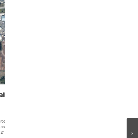
ai
rot
kas
121