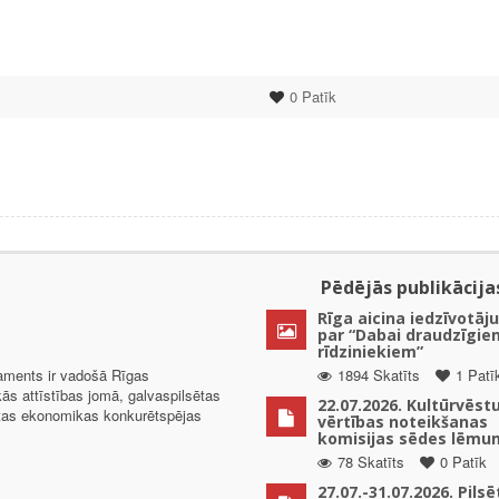
0
Patīk
Pēdējās publikācija
Rīga aicina iedzīvotāju
par “Dabai draudzīgie
rīdziniekiem”
taments ir vadošā Rīgas
1894 Skatīts
1 Patī
kās attīstības jomā, galvaspilsētas
22.07.2026. Kultūrvēst
ētas ekonomikas konkurētspējas
vērtības noteikšanas
komisijas sēdes lēmu
78 Skatīts
0 Patīk
27.07.-31.07.2026. Pils