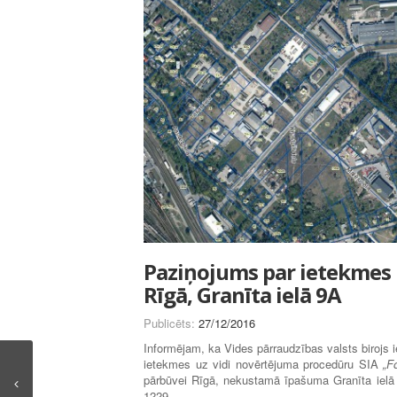
Paziņojums par ietekmes u
Rīgā, Granīta ielā 9A
Publicēts:
27/12/2016
Informējam, ka Vides pārraudzības valsts birojs 
ietekmes uz vidi novērtējuma procedūru SIA
„F
pārbūvei Rīgā, nekustamā īpašuma Granīta iel
1229.