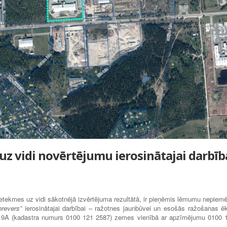
z vidi novērtējumu ierosinātajai darbīb
ietekmes uz vidi sākotnējā izvērtējuma rezultātā, ir pieņēmis lēmumu nepiemē
orevers”
ierosinātajai darbībai – ražotnes jaunbūvei un esošās ražošanas ē
ā 9A (kadastra numurs 0100 121 2587) zemes vienībā ar apzīmējumu 0100 