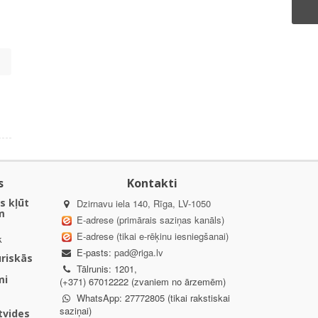
s
Kontakti
s kļūt
Dzirnavu iela 140, Rīga, LV-1050
m
E-adrese (primārais saziņas kanāls)
E-adrese (tikai e-rēķinu iesniegšanai)
k
E-pasts:
pad@riga.lv
uriskās
Tālrunis: 1201,
mi
(+371) 67012222 (zvaniem no ārzemēm)
WhatsApp: 27772805 (tikai rakstiskai
saziņai)
ētvides