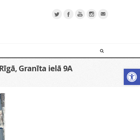
īgā, Granīta ielā 9A
Open 