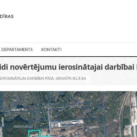
DEPARTAMENTS
KONTAKTI
di novērtējumu ierosinātajai darbībai R
ROSINĀTAJAI DARBĪBAI RĪGĀ, GRANĪTA IELĀ 9A