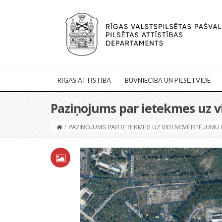
RĪGAS ATTĪSTĪBA
BŪVNIECĪBA UN PILSĒTVIDE
Paziņojums par ietekmes uz vi
/
PAZIŅOJUMS PAR IETEKMES UZ VIDI NOVĒRTĒJUMU IE