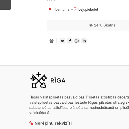
Lēmums –
Lejupielādēt
2476 Skatīts
Rīgas valstspilsētas pašvaldības Pilsētas attīstības depar
valstspilsētas pašvaldības iestāde Rīgas pilsētas stratēģis
sabalansētas attīstības plānošanas nodrošināšanā un pils
veicināšanā.
Norēķinu rekvizīti