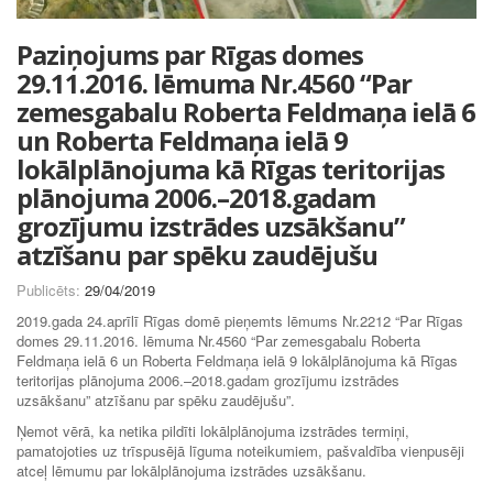
Paziņojums par Rīgas domes
29.11.2016. lēmuma Nr.4560 “Par
zemesgabalu Roberta Feldmaņa ielā 6
un Roberta Feldmaņa ielā 9
lokālplānojuma kā Rīgas teritorijas
plānojuma 2006.–2018.gadam
grozījumu izstrādes uzsākšanu”
atzīšanu par spēku zaudējušu
Publicēts:
29/04/2019
2019.gada 24.aprīlī Rīgas domē pieņemts lēmums Nr.2212 “Par Rīgas
domes 29.11.2016. lēmuma Nr.4560 “Par zemesgabalu Roberta
Feldmaņa ielā 6 un Roberta Feldmaņa ielā 9 lokālplānojuma kā Rīgas
teritorijas plānojuma 2006.–2018.gadam grozījumu izstrādes
uzsākšanu” atzīšanu par spēku zaudējušu”.
Ņemot vērā, ka netika pildīti lokālplānojuma izstrādes termiņi,
pamatojoties uz trīspusējā līguma noteikumiem, pašvaldība vienpusēji
atceļ lēmumu par lokālplānojuma izstrādes uzsākšanu.