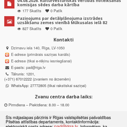
04.08.2026. Kultūrvēsturiskās vērtības noteikšanas
komisijas sēdes darba kārtība
177 Skatīts
0 Patīk
Paziņojums par detālplānojuma izstrādes
uzsākšanu zemes vienībā Mūkusalas ielā 82
827 Skatīts
0 Patīk
Kontakti
Dzirnavu iela 140, Rīga, LV-1050
E-adrese (primārais saziņas kanāls)
E-adrese (tikai e-rēķinu iesniegšanai)
E-pasts:
pad@riga.lv
Tālrunis: 1201,
(+371) 67012222 (zvaniem no ārzemēm)
WhatsApp: 27772805 (tikai rakstiskai saziņai)
Zvanu centra darba laiks:
Pirmdiena – Piektdiena: 8.00 – 18.00
Departamenta darba laiks:
Šīs mājaslapas pārzinis ir Rīgas valstspilsētas pašvaldības
Pilsētas attīstības departaments, kontaktinformācija:
Pirmdiena, Ceturtdiena: 8.30 – 18.00
pad@riga.lv
elektroniskā pasta adrese:
. Informējam, ka