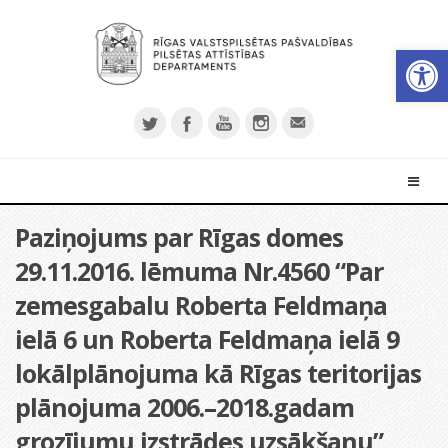
Open 
Paziņojums par Rīgas domes
29.11.2016. lēmuma Nr.4560 “Par
zemesgabalu Roberta Feldmaņa
ielā 6 un Roberta Feldmaņa ielā 9
lokālplānojuma kā Rīgas teritorijas
plānojuma 2006.–2018.gadam
grozījumu izstrādes uzsākšanu”