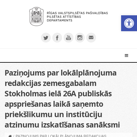
Open 
Paziņojums par lokālplānojuma
redakcijas zemesgabalam
Stokholmas ielā 26A publiskās
apspriešanas laikā saņemto
priekšlikumu un institūciju
atzinumu izskatīšanas sanāksmi
/
PAZIŅOJUMS PAR LOKĀLPLĀNOJUMA REDAKCIJAS