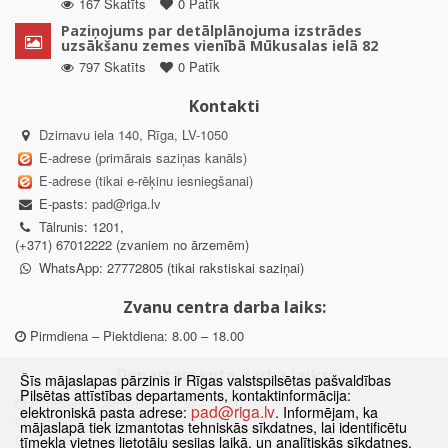
167 Skatīts
0 Patīk
Paziņojums par detālplānojuma izstrādes
uzsākšanu zemes vienībā Mūkusalas ielā 82
797 Skatīts
0 Patīk
Kontakti
Dzirnavu iela 140, Rīga, LV-1050
E-adrese (primārais saziņas kanāls)
E-adrese (tikai e-rēķinu iesniegšanai)
E-pasts:
pad@riga.lv
Tālrunis: 1201,
(+371) 67012222 (zvaniem no ārzemēm)
WhatsApp: 27772805 (tikai rakstiskai saziņai)
Zvanu centra darba laiks:
Pirmdiena – Piektdiena: 8.00 – 18.00
Departamenta darba laiks:
Šīs mājaslapas pārzinis ir Rīgas valstspilsētas pašvaldības
Pilsētas attīstības departaments, kontaktinformācija:
Pirmdiena, Ceturtdiena: 8.30 – 18.00
pad@riga.lv
elektroniskā pasta adrese:
. Informējam, ka
Otrdiena, Trešdiena: 8.30 – 17.00
mājaslapā tiek izmantotas tehniskās sīkdatnes, lai identificētu
Piektdiena: 8.30 – 15.00
tīmekļa vietnes lietotāju sesijas laikā, un analītiskās sīkdatnes,