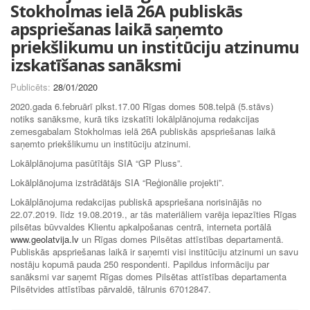
Stokholmas ielā 26A publiskās
apspriešanas laikā saņemto
priekšlikumu un institūciju atzinumu
izskatīšanas sanāksmi
Publicēts:
28/01/2020
2020.gada 6.februārī plkst.17.00 Rīgas domes 508.telpā (5.stāvs)
notiks sanāksme, kurā tiks izskatīti lokālplānojuma redakcijas
zemesgabalam Stokholmas ielā 26A publiskās apspriešanas laikā
saņemto priekšlikumu un institūciju atzinumi.
Lokālplānojuma pasūtītājs SIA “GP Pluss”.
Lokālplānojuma izstrādātājs SIA “Reģionālie projekti”.
Lokālplānojuma redakcijas publiskā apspriešana norisinājās no
22.07.2019. līdz 19.08.2019., ar tās materiāliem varēja iepazīties Rīgas
pilsētas būvvaldes Klientu apkalpošanas centrā, interneta portālā
www.geolatvija.lv
un Rīgas domes Pilsētas attīstības departamentā.
Publiskās apspriešanas laikā ir saņemti visi institūciju atzinumi un savu
nostāju kopumā pauda 250 respondenti. Papildus informāciju par
sanāksmi var saņemt Rīgas domes Pilsētas attīstības departamenta
Pilsētvides attīstības pārvaldē, tālrunis 67012847.