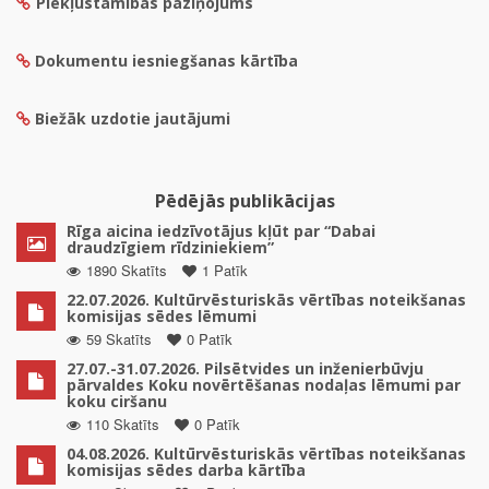
Piekļūstamības paziņojums
Dokumentu iesniegšanas kārtība
Biežāk uzdotie jautājumi
Pēdējās publikācijas
Rīga aicina iedzīvotājus kļūt par “Dabai
draudzīgiem rīdziniekiem”
1890 Skatīts
1 Patīk
22.07.2026. Kultūrvēsturiskās vērtības noteikšanas
komisijas sēdes lēmumi
59 Skatīts
0 Patīk
27.07.-31.07.2026. Pilsētvides un inženierbūvju
pārvaldes Koku novērtēšanas nodaļas lēmumi par
koku ciršanu
110 Skatīts
0 Patīk
04.08.2026. Kultūrvēsturiskās vērtības noteikšanas
komisijas sēdes darba kārtība