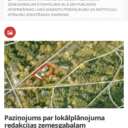
ZEMESGABALAM STOKHOLMAS IELĀ 26A PUBLISKĀS
APSPRIEŠANAS LAIKĀ SAŅEMTO PRIEKŠLIKUMU UN INSTITŪCIJU
ATZINUMU IZSKATĪŠANAS SANĀKSMI
Paziņojums par lokālplānojuma
redakcijas zemesgabalam