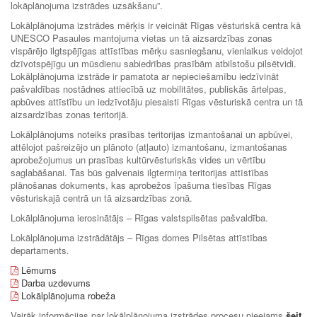
lokāplānojuma izstrādes uzsākšanu”.
Lokālplānojuma izstrādes mērķis ir veicināt Rīgas vēsturiskā centra kā
UNESCO Pasaules mantojuma vietas un tā aizsardzības zonas
vispārējo ilgtspējīgas attīstības mērķu sasniegšanu, vienlaikus veidojot
dzīvotspējīgu un mūsdienu sabiedrības prasībām atbilstošu pilsētvidi.
Lokālplānojuma izstrāde ir pamatota ar nepieciešamību iedzīvināt
pašvaldības nostādnes attiecībā uz mobilitātes, publiskās ārtelpas,
apbūves attīstību un iedzīvotāju piesaisti Rīgas vēsturiskā centra un tā
aizsardzības zonas teritorijā.
Lokālplānojums noteiks prasības teritorijas izmantošanai un apbūvei,
attēlojot pašreizējo un plānoto (atļauto) izmantošanu, izmantošanas
aprobežojumus un prasības kultūrvēsturiskās vides un vērtību
saglabāšanai. Tas būs galvenais ilgtermiņa teritorijas attīstības
plānošanas dokuments, kas aprobežos īpašuma tiesības Rīgas
vēsturiskajā centrā un tā aizsardzības zonā.
Lokālplānojuma ierosinātājs – Rīgas valstspilsētas pašvaldība.
Lokālplānojuma izstrādātājs – Rīgas domes Pilsētas attīstības
departaments.
Lēmums
Darba uzdevums
Lokālplānojuma robeža
Vairāk informācijas par lokālplānojuma izstrādes procesu pieejams
šeit
.