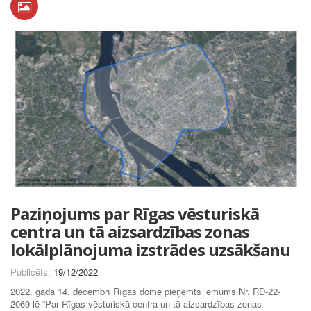
Paziņojums par Rīgas vēsturiskā
centra un tā aizsardzības zonas
lokālplānojuma izstrādes uzsākšanu
Publicēts:
19/12/2022
2022. gada 14. decembrī Rīgas domē pieņemts lēmums Nr. RD-22-
2069-lē “Par Rīgas vēsturiskā centra un tā aizsardzības zonas