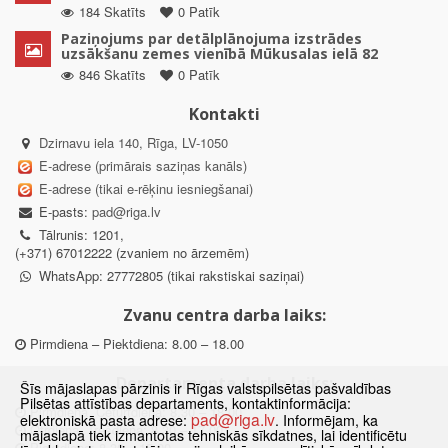
184 Skatīts
0 Patīk
Paziņojums par detālplānojuma izstrādes
uzsākšanu zemes vienībā Mūkusalas ielā 82
846 Skatīts
0 Patīk
Kontakti
Dzirnavu iela 140, Rīga, LV-1050
E-adrese (primārais saziņas kanāls)
E-adrese (tikai e-rēķinu iesniegšanai)
E-pasts:
pad@riga.lv
Tālrunis: 1201,
(+371) 67012222 (zvaniem no ārzemēm)
WhatsApp: 27772805 (tikai rakstiskai saziņai)
Zvanu centra darba laiks:
Pirmdiena – Piektdiena: 8.00 – 18.00
Departamenta darba laiks:
Šīs mājaslapas pārzinis ir Rīgas valstspilsētas pašvaldības
Pilsētas attīstības departaments, kontaktinformācija:
Pirmdiena, Ceturtdiena: 8.30 – 18.00
pad@riga.lv
elektroniskā pasta adrese:
. Informējam, ka
Otrdiena, Trešdiena: 8.30 – 17.00
mājaslapā tiek izmantotas tehniskās sīkdatnes, lai identificētu
Piektdiena: 8.30 – 15.00