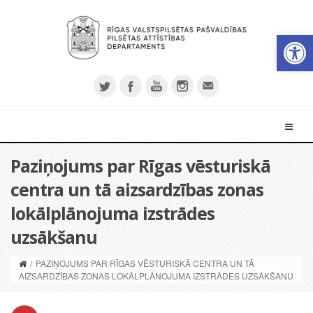
Open 
Paziņojums par Rīgas vēsturiskā
centra un tā aizsardzības zonas
lokālplānojuma izstrādes
uzsākšanu
/
PAZIŅOJUMS PAR RĪGAS VĒSTURISKĀ CENTRA UN TĀ
AIZSARDZĪBAS ZONAS LOKĀLPLĀNOJUMA IZSTRĀDES UZSĀKŠANU