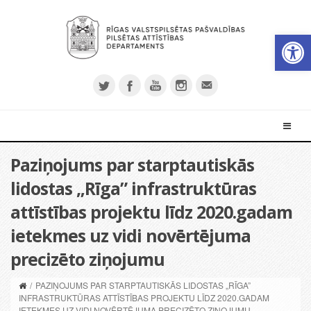
Open 
Paziņojums par starptautiskās
lidostas „Rīga” infrastruktūras
attīstības projektu līdz 2020.gadam
ietekmes uz vidi novērtējuma
precizēto ziņojumu
/
PAZIŅOJUMS PAR STARPTAUTISKĀS LIDOSTAS „RĪGA”
INFRASTRUKTŪRAS ATTĪSTĪBAS PROJEKTU LĪDZ 2020.GADAM
IETEKMES UZ VIDI NOVĒRTĒJUMA PRECIZĒTO ZIŅOJUMU