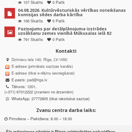
107 Skatīts
0 Patīk
04.08.2026. Kultūrvēsturiskās vērtības noteikšanas
komisijas sēdes darba kārtība
166 Skatīts
0 Patīk
Paziņojums par detālplānojuma izstrādes
uzsākšanu zemes vienībā Mūkusalas ielā 82
791 Skatīts
0 Patīk
Kontakti
Dzirnavu iela 140, Rīga, LV-1050
E-adrese (primārais saziņas kanāls)
E-adrese (tikai e-rēķinu iesniegšanai)
E-pasts:
pad@riga.lv
Tālrunis: 1201,
(+371) 67012222 (zvaniem no ārzemēm)
WhatsApp: 27772805 (tikai rakstiskai saziņai)
Zvanu centra darba laiks:
Pirmdiena – Piektdiena: 8.00 – 18.00
Departamenta darba laiks:
Šīs mājaslapas pārzinis ir Rīgas valstspilsētas pašvaldības