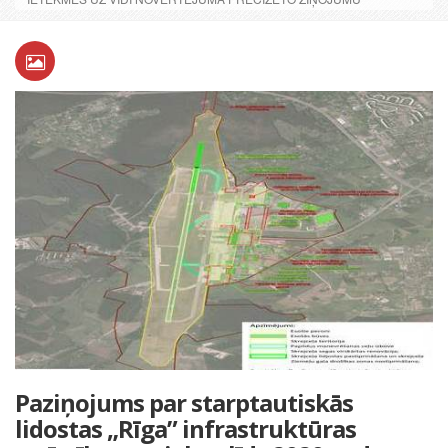
Paziņojums par starptautiskās
lidostas „Rīga” infrastruktūras