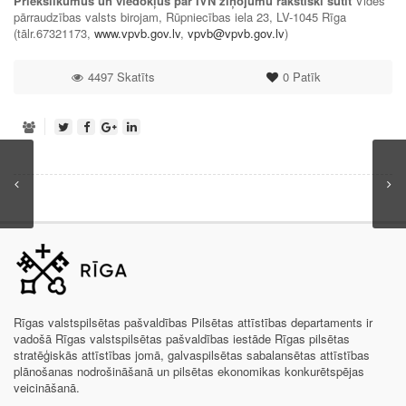
Priekšlikumus un viedokļus par IVN ziņojumu rakstiski sūtīt
Vides
pārraudzības valsts birojam, Rūpniecības iela 23, LV-1045 Rīga
(tālr.67321173,
www.vpvb.gov.lv
,
vpvb@vpvb.gov.lv
)
4497 Skatīts
0
Patīk
Rīgas valstspilsētas pašvaldības Pilsētas attīstības departaments ir
vadošā Rīgas valstspilsētas pašvaldības iestāde Rīgas pilsētas
stratēģiskās attīstības jomā, galvaspilsētas sabalansētas attīstības
plānošanas nodrošināšanā un pilsētas ekonomikas konkurētspējas
veicināšanā.