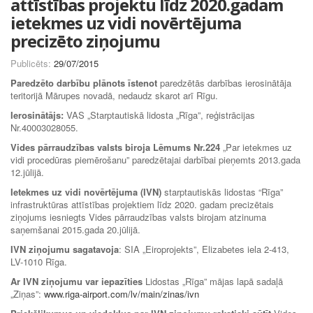
attīstības projektu līdz 2020.gadam
ietekmes uz vidi novērtējuma
precizēto ziņojumu
Publicēts:
29/07/2015
Paredzēto darbību plānots īstenot
paredzētās darbības ierosinātāja
teritorijā Mārupes novadā, nedaudz skarot arī Rīgu.
Ierosinātājs:
VAS „Starptautiskā lidosta „Rīga”, reģistrācijas
Nr.40003028055.
Vides pārraudzības valsts biroja Lēmums Nr.224
„Par ietekmes uz
vidi procedūras piemērošanu” paredzētajai darbībai pieņemts 2013.gada
12.jūlijā.
Ietekmes uz vidi novērtējuma (IVN)
starptautiskās lidostas “Rīga”
infrastruktūras attīstības projektiem līdz 2020. gadam precizētais
ziņojums iesniegts Vides pārraudzības valsts birojam atzinuma
saņemšanai 2015.gada 20.jūlijā.
IVN ziņojumu sagatavoja
: SIA „Eiroprojekts”, Elizabetes iela 2-413,
LV-1010 Rīga.
Ar IVN ziņojumu var iepazīties
Lidostas „Rīga” mājas lapā sadaļā
„Ziņas”:
www.riga-airport.com/lv/main/zinas/ivn