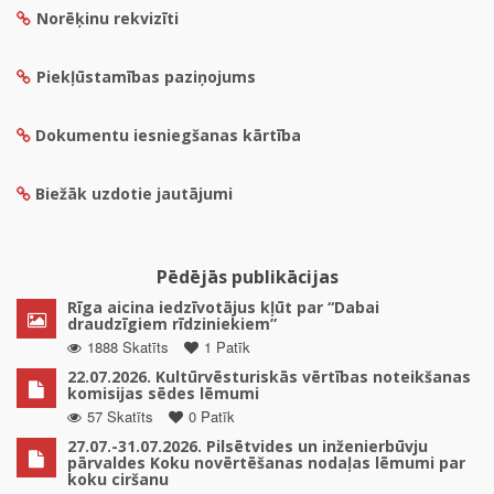
Norēķinu rekvizīti
Piekļūstamības paziņojums
Dokumentu iesniegšanas kārtība
Biežāk uzdotie jautājumi
Pēdējās publikācijas
Rīga aicina iedzīvotājus kļūt par “Dabai
draudzīgiem rīdziniekiem”
1888 Skatīts
1 Patīk
22.07.2026. Kultūrvēsturiskās vērtības noteikšanas
komisijas sēdes lēmumi
57 Skatīts
0 Patīk
27.07.-31.07.2026. Pilsētvides un inženierbūvju
pārvaldes Koku novērtēšanas nodaļas lēmumi par
koku ciršanu