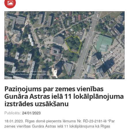
Paziņojums par zemes vienības
Gunāra Astras ielā 11 lokālplānojuma
izstrādes uzsākšanu
Publicēts:
24/01/2023
18.01.2023. Rīgas domē pieņemts lēmums Nr. RD-23-2181-lē “Par
zemes vienības Gunāra Astras ielā 11 lokālplānojuma kā Rīgas