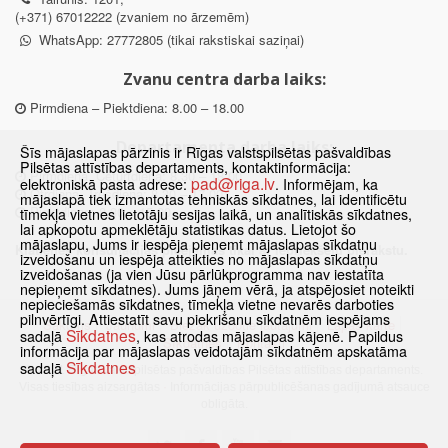
(+371) 67012222 (zvaniem no ārzemēm)
WhatsApp: 27772805 (tikai rakstiskai saziņai)
Zvanu centra darba laiks:
Pirmdiena – Piektdiena: 8.00 – 18.00
Departamenta darba laiks:
Šīs mājaslapas pārzinis ir Rīgas valstspilsētas pašvaldības
Pilsētas attīstības departaments, kontaktinformācija:
Pirmdiena, Ceturtdiena: 8.30 – 18.00
pad@riga.lv
elektroniskā pasta adrese:
. Informējam, ka
Otrdiena, Trešdiena: 8.30 – 17.00
mājaslapā tiek izmantotas tehniskās sīkdatnes, lai identificētu
Piektdiena: 8.30 – 15.00
tīmekļa vietnes lietotāju sesijas laikā, un analītiskās sīkdatnes,
lai apkopotu apmeklētāju statistikas datus. Lietojot šo
mājaslapu, Jums ir iespēja pieņemt mājaslapas sīkdatņu
Klātienes konsultācijas pieejamas tikai ar iepriekšēju pierakstu.
izveidošanu un iespēja atteikties no mājaslapas sīkdatņu
izveidošanas (ja vien Jūsu pārlūkprogramma nav iestatīta
nepieņemt sīkdatnes). Jums jāņem vērā, ja atspējosiet noteikti
nepieciešamās sīkdatnes, tīmekļa vietne nevarēs darboties
pilnvērtīgi. Attiestatīt savu piekrišanu sīkdatnēm iespējams
Sākums
Jaunumi
Biežāk uzdotie jautājumi
Lapas karte
Sīkdatnes
sadaļā
, kas atrodas mājaslapas kājenē. Papildus
Sīkdatnes
Kontakti
informācija par mājaslapas veidotajām sīkdatnēm apskatāma
Sīkdatnes
sadaļā
© 2021 Rīgas valstspilsētas pašvaldības Pilsētas attīstības departaments.
Visas tiesības aizsargātas
·
Informācijas pārpublicēšanas gadījumā atsauce
obligāta.