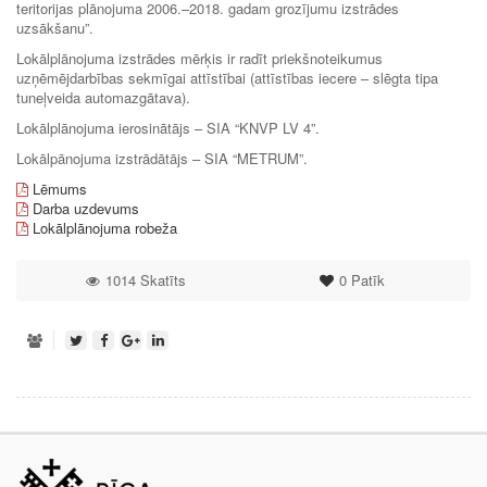
teritorijas plānojuma 2006.–2018. gadam grozījumu izstrādes
uzsākšanu”.
Lokālplānojuma izstrādes mērķis ir radīt priekšnoteikumus
uzņēmējdarbības sekmīgai attīstībai (attīstības iecere – slēgta tipa
tuneļveida automazgātava).
Lokālplānojuma ierosinātājs – SIA “KNVP LV 4”.
Lokālpānojuma izstrādātājs – SIA “METRUM”.
Lēmums
Darba uzdevums
Lokālplānojuma robeža
1014 Skatīts
0
Patīk