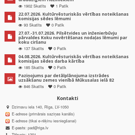
1902 Skatīts
1 Patīk
22.07.2026. Kultūrvēsturiskās vērtības noteikšanas
komisijas sēdes lēmumi
93 Skatīts
0 Patīk
27.07.-31.07.2026. Pilsētvides un inženierbūvju
pārvaldes Koku novērtēšanas nodaļas lēmumi par
koku ciršanu
137 Skatīts
0 Patīk
04.08.2026. Kultūrvēsturiskās vērtības noteikšanas
komisijas sēdes darba kārtība
185 Skatīts
0 Patīk
Paziņojums par detālplānojuma izstrādes
uzsākšanu zemes vienībā Mūkusalas ielā 82
846 Skatīts
0 Patīk
Kontakti
Dzirnavu iela 140, Rīga, LV-1050
E-adrese (primārais saziņas kanāls)
E-adrese (tikai e-rēķinu iesniegšanai)
E-pasts:
pad@riga.lv
Tālrunis: 1201,