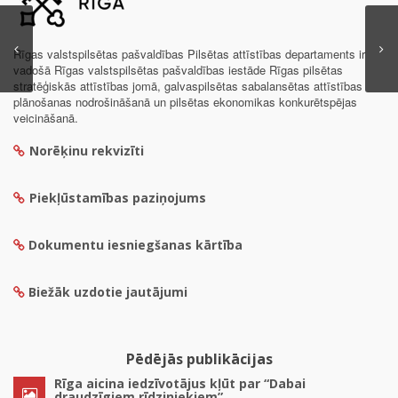
Rīgas valstspilsētas pašvaldības Pilsētas attīstības departaments ir
vadošā Rīgas valstspilsētas pašvaldības iestāde Rīgas pilsētas
stratēģiskās attīstības jomā, galvaspilsētas sabalansētas attīstības
plānošanas nodrošināšanā un pilsētas ekonomikas konkurētspējas
veicināšanā.
Norēķinu rekvizīti
Piekļūstamības paziņojums
Dokumentu iesniegšanas kārtība
Biežāk uzdotie jautājumi
Pēdējās publikācijas
Rīga aicina iedzīvotājus kļūt par “Dabai
draudzīgiem rīdziniekiem”