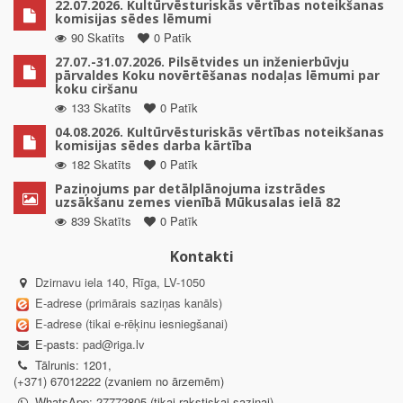
22.07.2026. Kultūrvēsturiskās vērtības noteikšanas
komisijas sēdes lēmumi
90 Skatīts
0 Patīk
27.07.-31.07.2026. Pilsētvides un inženierbūvju
pārvaldes Koku novērtēšanas nodaļas lēmumi par
koku ciršanu
133 Skatīts
0 Patīk
04.08.2026. Kultūrvēsturiskās vērtības noteikšanas
komisijas sēdes darba kārtība
182 Skatīts
0 Patīk
Paziņojums par detālplānojuma izstrādes
uzsākšanu zemes vienībā Mūkusalas ielā 82
839 Skatīts
0 Patīk
Kontakti
Dzirnavu iela 140, Rīga, LV-1050
E-adrese (primārais saziņas kanāls)
E-adrese (tikai e-rēķinu iesniegšanai)
E-pasts:
pad@riga.lv
Tālrunis: 1201,
(+371) 67012222 (zvaniem no ārzemēm)
WhatsApp: 27772805 (tikai rakstiskai saziņai)