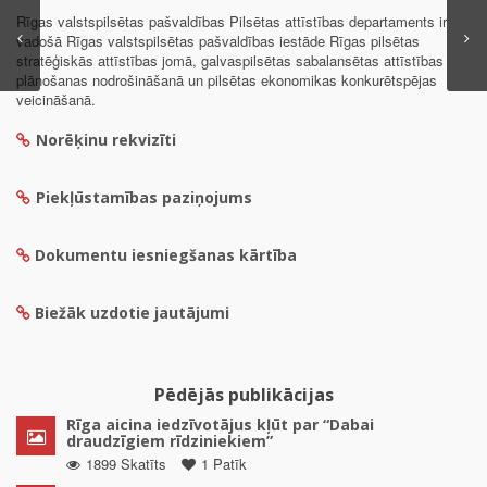
Rīgas valstspilsētas pašvaldības Pilsētas attīstības departaments ir
vadošā Rīgas valstspilsētas pašvaldības iestāde Rīgas pilsētas
stratēģiskās attīstības jomā, galvaspilsētas sabalansētas attīstības
plānošanas nodrošināšanā un pilsētas ekonomikas konkurētspējas
veicināšanā.
Norēķinu rekvizīti
Piekļūstamības paziņojums
Dokumentu iesniegšanas kārtība
Biežāk uzdotie jautājumi
Pēdējās publikācijas
Rīga aicina iedzīvotājus kļūt par “Dabai
draudzīgiem rīdziniekiem”
1899 Skatīts
1 Patīk