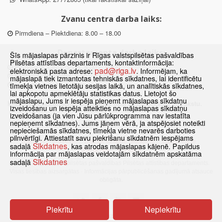
Zvanu centra darba laiks:
Pirmdiena – Piektdiena: 8.00 – 18.00
Departamenta darba laiks:
Šīs mājaslapas pārzinis ir Rīgas valstspilsētas pašvaldības
Pilsētas attīstības departaments, kontaktinformācija:
Pirmdiena, Ceturtdiena: 8.30 – 18.00
pad@riga.lv
elektroniskā pasta adrese:
. Informējam, ka
Otrdiena, Trešdiena: 8.30 – 17.00
mājaslapā tiek izmantotas tehniskās sīkdatnes, lai identificētu
Piektdiena: 8.30 – 15.00
tīmekļa vietnes lietotāju sesijas laikā, un analītiskās sīkdatnes,
lai apkopotu apmeklētāju statistikas datus. Lietojot šo
mājaslapu, Jums ir iespēja pieņemt mājaslapas sīkdatņu
Klātienes konsultācijas pieejamas tikai ar iepriekšēju pierakstu.
izveidošanu un iespēja atteikties no mājaslapas sīkdatņu
izveidošanas (ja vien Jūsu pārlūkprogramma nav iestatīta
nepieņemt sīkdatnes). Jums jāņem vērā, ja atspējosiet noteikti
nepieciešamās sīkdatnes, tīmekļa vietne nevarēs darboties
pilnvērtīgi. Attiestatīt savu piekrišanu sīkdatnēm iespējams
Sākums
Jaunumi
Biežāk uzdotie jautājumi
Lapas karte
Sīkdatnes
sadaļā
, kas atrodas mājaslapas kājenē. Papildus
Sīkdatnes
Kontakti
informācija par mājaslapas veidotajām sīkdatnēm apskatāma
Sīkdatnes
sadaļā
© 2021 Rīgas valstspilsētas pašvaldības Pilsētas attīstības departaments.
Visas tiesības aizsargātas
·
Informācijas pārpublicēšanas gadījumā atsauce
obligāta.
Piekrītu
Nepiekrītu
Pārslēgties uz www versiju