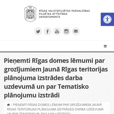
Open 
Pieņemti Rīgas domes lēmumi par
grozījumiem Jaunā Rīgas teritorijas
plānojuma izstrādes darba
uzdevumā un par Tematisko
plānojumu izstrādi
/
PIEŅEMTI RĪGAS DOMES LĒMUMI PAR GROZĪJUMIEM JAUNĀ
RĪGAS TERITORIJAS PLĀNOJUMA IZSTRĀDES DARBA UZDEVUMĀ
UN PAR TEMATISKO PLĀNOJUMU IZSTRĀDI