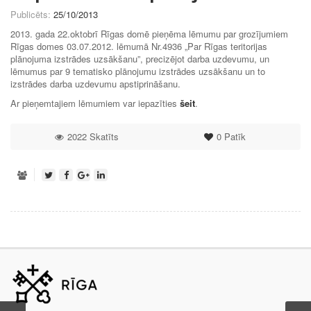
Publicēts:
25/10/2013
2013. gada 22.oktobrī Rīgas domē pieņēma lēmumu par grozījumiem
Rīgas domes 03.07.2012. lēmumā Nr.4936 „Par Rīgas teritorijas
plānojuma izstrādes uzsākšanu”, precizējot darba uzdevumu, un
lēmumus par 9 tematisko plānojumu izstrādes uzsākšanu un to
izstrādes darba uzdevumu apstiprināšanu.
Ar pieņemtajiem lēmumiem var iepazīties
šeit
.
2022 Skatīts
0
Patīk