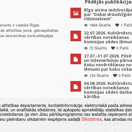
Pēdējās publikācija
Rīga aicina iedzīvotāju
par “Dabai draudzīgie
rīdziniekiem”
taments ir vadošā Rīgas
1894 Skatīts
1 Patī
kās attīstības jomā, galvaspilsētas
22.07.2026. Kultūrvēst
ētas ekonomikas konkurētspējas
vērtības noteikšanas
komisijas sēdes lēmu
72 Skatīts
0 Patīk
27.07.-31.07.2026. Pils
un inženierbūvju pārv
Koku novērtēšanas no
lēmumi par koku cirša
124 Skatīts
0 Patīk
04.08.2026. Kultūrvēst
vērtības noteikšanas
komisijas sēdes darba
kārtība
175 Skatīts
0 Patīk
s attīstības departaments, kontaktinformācija: elektroniskā pasta adres
as laikā, un analītiskās sīkdatnes, lai apkopotu apmeklētāju statistikas 
Paziņojums par
 izveidošanas (ja vien Jūsu pārlūkprogramma nav iestatīta nepieņemt sī
detālplānojuma izstrā
Sīkdatnes
t savu piekrišanu sīkdatnēm iespējams sadaļā
, kas atrodas m
uzsākšanu zemes vien
Mūkusalas ielā 82
817 Skatīts
0 Patīk