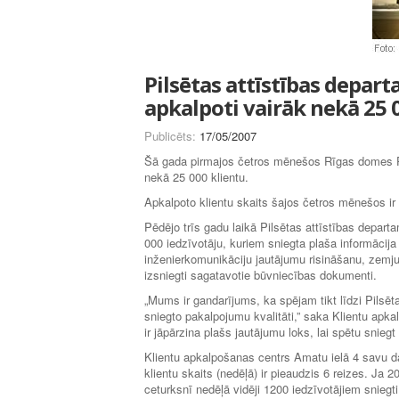
Pilsētas attīstības depar
apkalpoti vairāk nekā 25 
Publicēts:
17/05/2007
Šā gada pirmajos četros mēnešos Rīgas domes Pil
nekā 25 000 klientu.
Apkalpoto klientu skaits šajos četros mēnešos ir 
Pēdējo trīs gadu laikā Pilsētas attīstības depar
000 iedzīvotāju, kuriem sniegta plaša informācija
inženierkomunikāciju jautājumu risināšanu, zemj
izsniegti sagatavotie būvniecības dokumenti.
„Mums ir gandarījums, ka spējam tikt līdzi Pilsēt
sniegto pakalpojumu kvalitāti,” saka Klientu apka
ir jāpārzina plašs jautājumu loks, lai spētu sniegt
Klientu apkalpošanas centrs Amatu ielā 4 savu da
klientu skaits (nedēļā) ir pieaudzis 6 reizes. Ja 2
ceturksnī nedēļā vidēji 1200 iedzīvotājiem sniegt