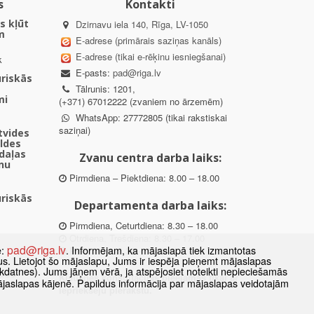
s
Kontakti
s kļūt
Dzirnavu iela 140, Rīga, LV-1050
m
E-adrese (primārais saziņas kanāls)
E-adrese (tikai e-rēķinu iesniegšanai)
k
E-pasts:
pad@riga.lv
uriskās
Tālrunis: 1201,
mi
(+371) 67012222 (zvaniem no ārzemēm)
WhatsApp: 27772805 (tikai rakstiskai
saziņai)
ētvides
aldes
daļas
Zvanu centra darba laiks:
nu
Pirmdiena – Piektdiena: 8.00 – 18.00
uriskās
Departamenta darba laiks:
Pirmdiena, Ceturtdiena: 8.30 – 18.00
Otrdiena, Trešdiena: 8.30 – 17.00
pad@riga.lv
e:
. Informējam, ka mājaslapā tiek izmantotas
Piektdiena: 8.30 – 15.00
datus. Lietojot šo mājaslapu, Jums ir iespēja pieņemt mājaslapas
kdatnes). Jums jāņem vērā, ja atspējosiet noteikti nepieciešamās
des
Klātienes konsultācijas pieejamas tikai ar
ājaslapas kājenē. Papildus informācija par mājaslapas veidotajām
ībā
iepriekšēju pierakstu.