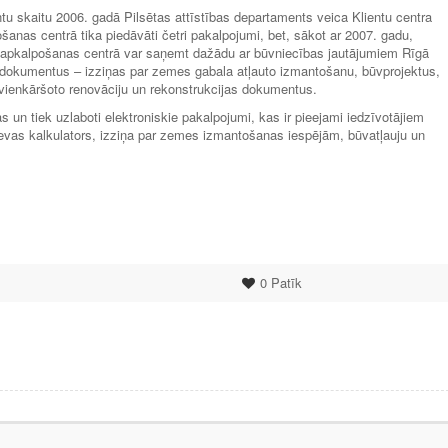
tu skaitu 2006. gadā Pilsētas attīstības departaments veica Klientu centra
anas centrā tika piedāvāti četri pakalpojumi, bet, sākot ar 2007. gadu,
ntu apkalpošanas centrā var saņemt dažādu ar būvniecības jautājumiem Rīgā
s dokumentus – izziņas par zemes gabala atļauto izmantošanu, būvprojektus,
 vienkāršoto renovāciju un rekonstrukcijas dokumentus.
s un tiek uzlaboti elektroniskie pakalpojumi, kas ir pieejami iedzīvotājiem
vas kalkulators, izziņa par zemes izmantošanas iespējām, būvatļauju un
0
Patīk