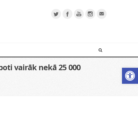
poti vairāk nekā 25 000
Open 