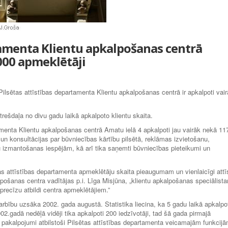
tamenta Klientu apkalpošanas centrā
000 apmeklētāji
sētas attīstības departamenta Klientu apkalpošanas centrā ir apkalpoti vair
trešdaļa no divu gadu laikā apkalpoto klientu skaita.
tamenta Klientu apkalpošanas centrā Amatu ielā 4 apkalpoti jau vairāk nekā 11
 un konsultācijas par būvniecības kārtību pilsētā, reklāmas izvietošanu,
u izmantošanas iespējām, kā arī tika saņemti būvniecības pieteikumi un
as attīstības departamenta apmeklētāju skaita pieaugumam un vienlaicīgi attīs
lpošanas centra vadītājas p.i. Līga Misjūna, „klientu apkalpošanas speciālist
 precīzu atbildi centra apmeklētājiem.”
rbību uzsāka 2002. gada augustā. Statistika liecina, ka 5 gadu laikā apkalpo
002.gadā nedēļā vidēji tika apkalpoti 200 iedzīvotāji, tad šā gada pirmajā
i pakalpojumi atbilstoši Pilsētas attīstības departamenta veicamajām funkcijā