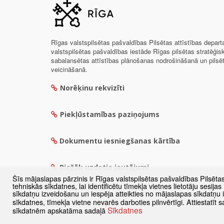
Rīgas valstspilsētas pašvaldības Pilsētas attīstības depar
valstspilsētas pašvaldības iestāde Rīgas pilsētas stratēģis
sabalansētas attīstības plānošanas nodrošināšanā un pils
veicināšanā.
Norēķinu rekvizīti
Piekļūstamības paziņojums
Dokumentu iesniegšanas kārtība
Biežāk uzdotie jautājumi
Šīs mājaslapas pārzinis ir Rīgas valstspilsētas pašvaldības Pilsēta
tehniskās sīkdatnes, lai identificētu tīmekļa vietnes lietotāju sesij
sīkdatņu izveidošanu un iespēja atteikties no mājaslapas sīkdatņu
sīkdatnes, tīmekļa vietne nevarēs darboties pilnvērtīgi. Attiestatī
Sīkdatnes
sīkdatnēm apskatāma sadaļā