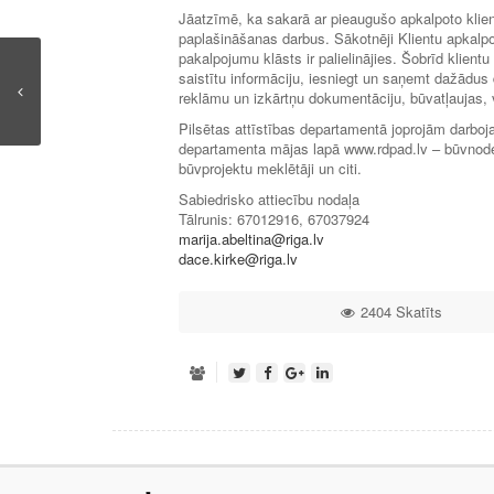
Jāatzīmē, ka sakarā ar pieaugušo apkalpoto klien
paplašināšanas darbus. Sākotnēji Klientu apkalpoš
pakalpojumu klāsts ir palielinājies. Šobrīd klie
saistītu informāciju, iesniegt un saņemt dažādu
reklāmu un izkārtņu dokumentāciju, būvatļaujas,
Pilsētas attīstības departamentā joprojām darboja
departamenta mājas lapā www.rdpad.lv – būvnode
būvprojektu meklētāji un citi.
Sabiedrisko attiecību nodaļa
Tālrunis: 67012916, 67037924
marija.abeltina@riga.lv
dace.kirke@riga.lv
2404 Skatīts