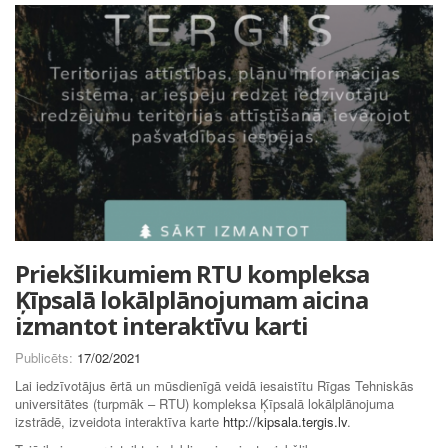
Priekšlikumiem RTU kompleksa
Ķīpsalā lokālplānojumam aicina
izmantot interaktīvu karti
Publicēts:
17/02/2021
Lai iedzīvotājus ērtā un mūsdienīgā veidā iesaistītu Rīgas Tehniskās
universitātes (turpmāk – RTU) kompleksa Ķīpsalā lokālplānojuma
izstrādē, izveidota interaktīva karte
http://kipsala.tergis.lv
.