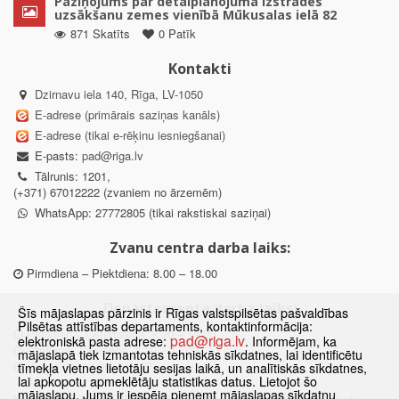
Paziņojums par detālplānojuma izstrādes
uzsākšanu zemes vienībā Mūkusalas ielā 82
871 Skatīts
0 Patīk
Kontakti
Dzirnavu iela 140, Rīga, LV-1050
E-adrese (primārais saziņas kanāls)
E-adrese (tikai e-rēķinu iesniegšanai)
E-pasts:
pad@riga.lv
Tālrunis: 1201,
(+371) 67012222 (zvaniem no ārzemēm)
WhatsApp: 27772805 (tikai rakstiskai saziņai)
Zvanu centra darba laiks:
Pirmdiena – Piektdiena: 8.00 – 18.00
Departamenta darba laiks:
Šīs mājaslapas pārzinis ir Rīgas valstspilsētas pašvaldības
Pilsētas attīstības departaments, kontaktinformācija:
Pirmdiena, Ceturtdiena: 8.30 – 18.00
pad@riga.lv
elektroniskā pasta adrese:
. Informējam, ka
Otrdiena, Trešdiena: 8.30 – 17.00
mājaslapā tiek izmantotas tehniskās sīkdatnes, lai identificētu
Piektdiena: 8.30 – 15.00
tīmekļa vietnes lietotāju sesijas laikā, un analītiskās sīkdatnes,
lai apkopotu apmeklētāju statistikas datus. Lietojot šo
mājaslapu, Jums ir iespēja pieņemt mājaslapas sīkdatņu