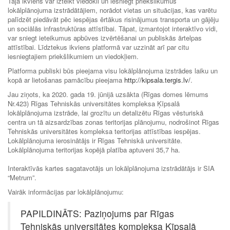
Tajā ikviens var izteikt viedokli un iesniegt priekšlikumus
lokālplānojuma izstrādātājiem, norādot vietas un situācijas, kas varētu
palīdzēt piedāvāt pēc iespējas ērtākus risinājumus transporta un gājēju
un sociālās infrastruktūras attīstībai. Tāpat, izmantojot interaktīvo vidi,
var sniegt ieteikumus apbūves izvērtēšanai un publiskās ārtelpas
attīstībai. Līdztekus ikviens platformā var uzzināt arī par citu
iesniegtajiem priekšlikumiem un viedokļiem.
Platforma publiski būs pieejama visu lokālplānojuma izstrādes laiku un
kopā ar lietošanas pamācību pieejama
http://kipsala.tergis.lv/
.
Jau ziņots, ka 2020. gada 19. jūnijā uzsākta (Rīgas domes lēmums
Nr.423) Rīgas Tehniskās universitātes kompleksa Ķīpsalā
lokālplānojuma izstrāde, lai grozītu un detalizētu Rīgas vēsturiskā
centra un tā aizsardzības zonas teritorijas plānojumu, nodrošinot Rīgas
Tehniskās universitātes kompleksa teritorijas attīstības iespējas.
Lokālplānojuma ierosinātājs ir Rīgas Tehniskā universitāte.
Lokālplānojuma teritorijas kopējā platība aptuveni 35,7 ha.
Interaktīvās kartes sagatavotājs un lokālplānojuma izstrādātājs ir SIA
“Metrum”.
Vairāk informācijas par lokālplānojumu:
PAPILDINĀTS: Paziņojums par Rīgas
Tehniskās universitātes kompleksa Ķīpsalā