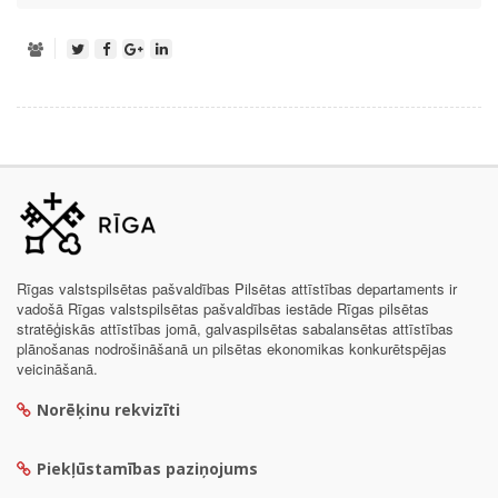
Rīgas valstspilsētas pašvaldības Pilsētas attīstības departaments ir
vadošā Rīgas valstspilsētas pašvaldības iestāde Rīgas pilsētas
stratēģiskās attīstības jomā, galvaspilsētas sabalansētas attīstības
plānošanas nodrošināšanā un pilsētas ekonomikas konkurētspējas
veicināšanā.
Norēķinu rekvizīti
Piekļūstamības paziņojums