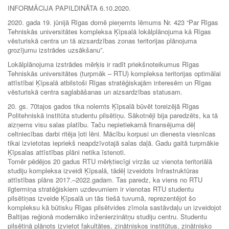
INFORMĀCIJA PAPILDINĀTA 6.10.2020.
2020. gada 19. jūnijā Rīgas domē pieņemts lēmums Nr. 423 “Par Rīgas
Tehniskās universitātes kompleksa Ķīpsalā lokālplānojuma kā Rīgas
vēsturiskā centra un tā aizsardzības zonas teritorijas plānojuma
grozījumu izstrādes uzsākšanu”.
Lokālplānojuma izstrādes mērķis ir radīt priekšnoteikumus Rīgas
Tehniskās universitātes (turpmāk – RTU) kompleksa teritorijas optimālai
attīstībai Ķīpsalā atbilstoši Rīgas stratēģiskajām interesēm un Rīgas
vēsturiskā centra saglabāšanas un aizsardzības statusam.
20. gs. 70tajos gados tika nolemts Ķīpsalā būvēt toreizējā Rīgas
Politehniskā institūta studentu pilsētiņu. Sākotnēji bija paredzēts, ka tā
aizņems visu salas platību. Taču nepietiekamā finansējuma dēļ
celtniecības darbi ritēja ļoti lēni. Mācību korpusi un dienesta viesnīcas
tikai izvietotas iepriekš neapdzīvotajā salas daļā. Gadu gaitā turpmākie
Ķīpsalas attīstības plāni netika īstenoti.
Tomēr pēdējos 20 gadus RTU mērķtiecīgi virzās uz vienota teritoriālā
studiju kompleksa izveidi Ķīpsalā, tādēļ izveidots Infrastruktūras
attīstības plāns 2017.–2022.gadam. Tas paredz, ka viens no RTU
ilgtermiņa stratēģiskiem uzdevumiem ir vienotas RTU studentu
pilsētiņas izveide Ķīpsalā un tās tiešā tuvumā, reprezentējot šo
kompleksu kā būtisku Rīgas pilsētvides zīmola sastāvdaļu un izveidojot
Baltijas reģionā modernāko inženierzinātņu studiju centru. Studentu
pilsētiņā plānots izvietot fakultātes, zinātniskos institūtus, zinātnisko