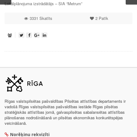
Lokālplānojuma izstrādātājs – SIA “Metrum”
3331 Skatīts
2
Patīk
Rīgas valstspilsētas pašvaldības Pilsētas attīstības departaments ir
vadošā Rīgas valstspilsētas pašvaldības iestāde Rīgas pilsētas
stratēģiskās attīstības jomā, galvaspilsētas sabalansētas attīstības
plānošanas nodrošināšanā un pilsētas ekonomikas konkurētspējas
veicināšanā.
Norēķinu rekvizīti