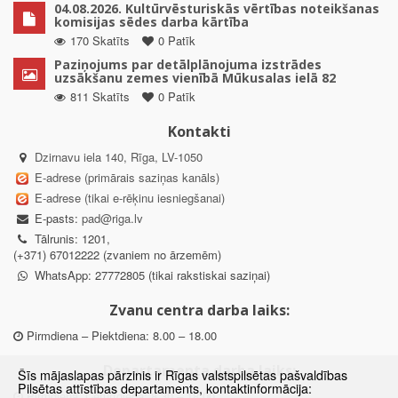
04.08.2026. Kultūrvēsturiskās vērtības noteikšanas
komisijas sēdes darba kārtība
170 Skatīts
0 Patīk
Paziņojums par detālplānojuma izstrādes
uzsākšanu zemes vienībā Mūkusalas ielā 82
811 Skatīts
0 Patīk
Kontakti
Dzirnavu iela 140, Rīga, LV-1050
E-adrese (primārais saziņas kanāls)
E-adrese (tikai e-rēķinu iesniegšanai)
E-pasts:
pad@riga.lv
Tālrunis: 1201,
(+371) 67012222 (zvaniem no ārzemēm)
WhatsApp: 27772805 (tikai rakstiskai saziņai)
Zvanu centra darba laiks:
Pirmdiena – Piektdiena: 8.00 – 18.00
Departamenta darba laiks:
Šīs mājaslapas pārzinis ir Rīgas valstspilsētas pašvaldības
Pilsētas attīstības departaments, kontaktinformācija:
Pirmdiena, Ceturtdiena: 8.30 – 18.00