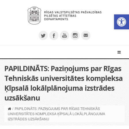
Open 
PAPILDINĀTS: Paziņojums par Rīgas
Tehniskās universitātes kompleksa
Ķīpsalā lokālplānojuma izstrādes
uzsākšanu
/
PAPILDINĀTS: PAZIŅOJUMS PAR RĪGAS TEHNISKĀS
UNIVERSITĀTES KOMPLEKSA ĶĪPSALĀ LOKĀLPLĀNOJUMA
IZSTRĀDES UZSĀKŠANU