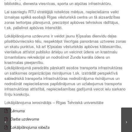
bibliotēku, dienesta viesnīcas, sporta un atpūtas infrastruktūru.
Lai sasniegtu RTU stratēģijā noteiktos mērķus, nepieciešams veikt
izmaiņas spēkā esošajā Rīgas vēsturiskā centra un tā aizsardzības
zonas teritorijas plānojumā, precizējot apbūves tehniskos rādītājus,
t.sk. palielinot apbūves intensitāti.
Lokālplānojuma uzdevums ir veidot jaunu Ķīpsalas dienvidu daļas
pilsētbūvniecisko tēlu, respektējot Vecrīgas panorāmas uztveres zonas
un skatu punktus, kā arī Ķīpsalas vēsturiskās apbūves klātesamību,
vienlaikus attīstot publisko ārtelpu un veicinot ūdens un krastmalu
izmantošanu rekreācijai un nodrošinot Zunda kanāla ūdens un
krastmalas pieejamību.
Lokālplānojumā paredzēts pārskatīt esošos transporta infrastruktūras
un satiksmes organizācijas risinājumus t.sk. izstrādāt perspektīvā
sabiedriskā transporta infrastruktūras nodrošinājuma risinājumus un
nodrošināt nepieciešamos papildinājumus un uzlabojumus transporta
infrastruktūras attīstībā, nepieciešamības gadījumā veicot ielu sarkano
līniju korekciju.
Lokālplānojuma ierosinātājs – Rīgas Tehniskā universitāte
Lēmums
Darba uzdevums
Lokālplānojuma robeža