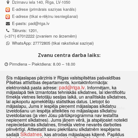
Dzirnavu iela 140, Rīga, LV-1050
E-adrese (primārais saziņas kanāls)
E-adrese (tikai e-rēķinu iesniegšanai)
E-pasts:
pad@riga.lv
Tālrunis: 1201,
(+371) 67012222 (zvaniem no ārzemēm)
WhatsApp: 27772805 (tikai rakstiskai saziņai)
Zvanu centra darba laiks:
Pirmdiena – Piektdiena: 8.00 – 18.00
Departamenta darba laiks:
Šīs mājaslapas pārzinis ir Rīgas valstspilsētas pašvaldības
Pilsētas attīstības departaments, kontaktinformācija:
Pirmdiena, Ceturtdiena: 8.30 – 18.00
pad@riga.lv
elektroniskā pasta adrese:
. Informējam, ka
Otrdiena, Trešdiena: 8.30 – 17.00
mājaslapā tiek izmantotas tehniskās sīkdatnes, lai identificētu
Piektdiena: 8.30 – 15.00
tīmekļa vietnes lietotāju sesijas laikā, un analītiskās sīkdatnes,
lai apkopotu apmeklētāju statistikas datus. Lietojot šo
mājaslapu, Jums ir iespēja pieņemt mājaslapas sīkdatņu
Klātienes konsultācijas pieejamas tikai ar iepriekšēju pierakstu.
izveidošanu un iespēja atteikties no mājaslapas sīkdatņu
izveidošanas (ja vien Jūsu pārlūkprogramma nav iestatīta
nepieņemt sīkdatnes). Jums jāņem vērā, ja atspējosiet noteikti
nepieciešamās sīkdatnes, tīmekļa vietne nevarēs darboties
pilnvērtīgi. Attiestatīt savu piekrišanu sīkdatnēm iespējams
Sākums
Jaunumi
Biežāk uzdotie jautājumi
Lapas karte
Sīkdatnes
sadaļā
, kas atrodas mājaslapas kājenē. Papildus
Sīkdatnes
Kontakti