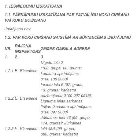
1. IESNIEGUMU IZSKATĪŠANA
1.1. PĀRKĀPUMU IZSKATĪŠANA PAR PATVAĻĪGU KOKU CIRŠANU
VAI KOKU BOJĀŠANU
Jautājumu nav.
1.2. PAR KOKU CIRŠANU SAISTĪBĀ AR BŪVNIECĪBAS JAUTĀJUMU
RAJONA
NR.
ZEMES GABALA ADRESE
INSPEKTORS
1.
2.
3.
Dīgstu iela 2
(108. grupa, 60. grunts;
1.2.1.
E. Biseniece
kadastra apzīmējums
0100 108 2068)
Finiera iela 6 (97. grupa,
13. grunts; kadastra
apzīmējums 0100 097 0515);
1.2.2.
E. Biseniece
Lignuma ielas sarkanās
līnijas (kadastra apzīmējums
0100 097 9003)
Jūrkalnes iela 46 (99. grupa,
174. grunts); Jūrkalnes
1.2.3.
E. Biseniece
ielā 48B (99. grupa,
386. grunts; kadastra