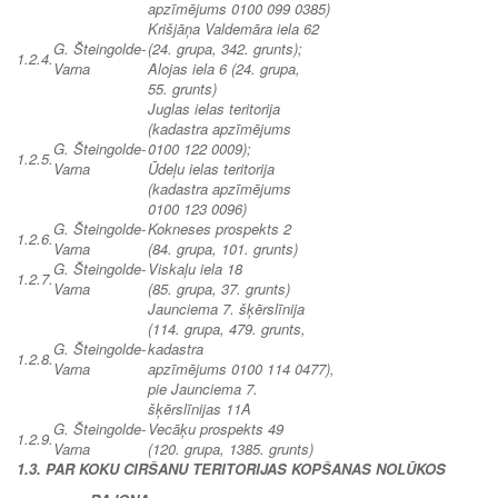
apzīmējums 0100 099 0385)
Krišjāņa Valdemāra iela 62
G. Šteingolde-
(24. grupa, 342. grunts);
1.2.4.
Varna
Alojas iela 6 (24. grupa,
55. grunts)
Juglas ielas teritorija
(kadastra apzīmējums
G. Šteingolde-
0100 122 0009);
1.2.5.
Varna
Ūdeļu ielas teritorija
(kadastra apzīmējums
0100 123 0096)
G. Šteingolde-
Kokneses prospekts 2
1.2.6.
Varna
(84. grupa, 101. grunts)
G. Šteingolde-
Viskaļu iela 18
1.2.7.
Varna
(85. grupa, 37. grunts)
Jaunciema 7. šķērslīnija
(114. grupa, 479. grunts,
G. Šteingolde-
kadastra
1.2.8.
Varna
apzīmējums 0100 114 0477),
pie Jaunciema 7.
šķērslīnijas 11A
G. Šteingolde-
Vecāķu prospekts 49
1.2.9.
Varna
(120. grupa, 1385. grunts)
1.3. PAR KOKU CIRŠANU TERITORIJAS KOPŠANAS NOLŪKOS