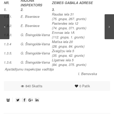
RAJONA
NR.
ZEMES GABALA ADRESE
INSPEKTORS
1.
2.
3.
Raudas iela 31
1.3.1.
E. Biseniece
(75. grupa, 267. grunts)
Pastendes iela 12
1.3.2.
E. Biseniece
(74. grupa, 371. grunts)
Emmas iela 1A
1.3.3.
G. Šteingolde-Varna
(112. grupa, 1. grunts)
Matīsa iela 20
1.3.4
G. Šteingolde-Varna
(28. grupa, 84. grunts)
Zvaigžņu iela 5
1.3.5.
G. Šteingolde-Varna
(35. grupa, 42. grunts)
Līgatnes iela 5
1.3.6.
G. Šteingolde-Varna
(84. grupa, 375. grunts)
Apstādījumu inspekcijas vadītāja
I. Bernovska
840 Skatīts
0
Patīk