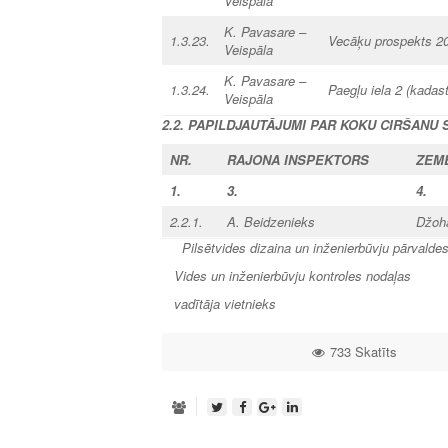
Veispāla
K. Pavasare –
1.3.23.
Vecāķu prospekts 2
Veispāla
K. Pavasare –
1.3.24.
Paegļu iela 2 (kada
Veispāla
2.2. PAPILDJAUTĀJUMI
PAR KOKU CIRŠANU 
NR.
RAJONA
INSPEKTORS
ZEM
1.
3.
4.
2.2.1.
A. Beidzenieks
Džoha
Pilsētvides dizaina un inženierbūvju pārvalde
Vides un inženierbūvju kontroles nodaļas
vadītāja vietn
733 Skatīts