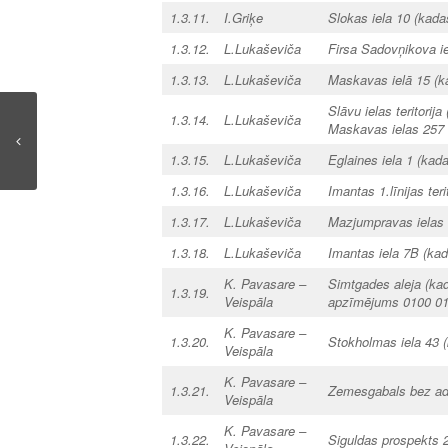
1.3.11.
I.Griķe
Slokas iela 10 (kad
1.3.12.
L.Lukaševiča
Firsa Sadovņikova i
1.3.13.
L.Lukaševiča
Maskavas ielā 15 (k
Slāvu ielas teritori
1.3.14.
L.Lukaševiča
Maskavas ielas 257
1.3.15.
L.Lukaševiča
Eglaines iela 1 (ka
1.3.16.
L.Lukaševiča
Imantas 1.līnijas ter
1.3.17.
L.Lukaševiča
Mazjumpravas ielas 
1.3.18.
L.Lukaševiča
Imantas iela 7B (ka
K. Pavasare –
Simtgades aleja (ka
1.3.19.
Veispāla
apzīmējums 0100 01
K. Pavasare –
1.3.20.
Stokholmas iela 43 
Veispāla
K. Pavasare –
1.3.21.
Zemesgabals bez adr
Veispāla
K. Pavasare –
1.3.22.
Siguldas prospekts 