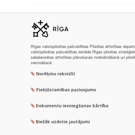
Rīgas valstspilsētas pašvaldības Pilsētas attīstības depar
valstspilsētas pašvaldības iestāde Rīgas pilsētas stratēģis
sabalansētas attīstības plānošanas nodrošināšanā un pils
veicināšanā.
Norēķinu rekvizīti
Piekļūstamības paziņojums
Dokumentu iesniegšanas kārtība
Biežāk uzdotie jautājumi