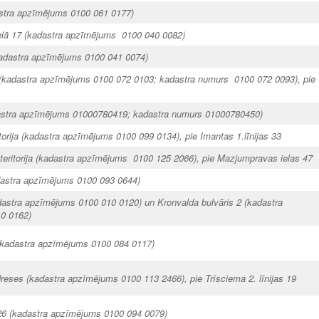
astra apzīmējums 0100 061 0177)
elā 17 (kadastra apzīmējums 0100 040 0082)
adastra apzīmējums 0100 041 0074)
ja (kadastra apzīmējums 0100 072 0103; kadastra numurs 0100 072 0093), pie
dastra apzīmējums 01000780419; kadastra numurs 01000780450)
itorija (kadastra apzīmējums 0100 099 0134), pie Imantas 1.līnijas 33
teritorija (kadastra apzīmējums 0100 125 2066), pie Mazjumpravas ielas 47
dastra apzīmējums 0100 093 0644)
dastra apzīmējums 0100 010 0120) un Kronvalda bulvāris 2 (kadastra
0 0162)
(kadastra apzīmējums 0100 084 0117)
eses (kadastra apzīmējums 0100 113 2466), pie Trīsciema 2. līnijas 19
26 (kadastra apzīmējums 0100 094 0079)