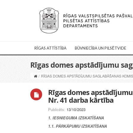
RĪGAS ATTĪSTĪBA
BŪVNIECĪBA UN PILSĒTVIDE
Rīgas domes apstādījumu sagla
/
RĪGAS DOMES APSTĀDĪJUMU SAGLABĀŠANAS KOMISIJ
Rīgas domes apstādījumu 
Nr. 41 darba kārtība
Publicēts:
13/10/2023
1. IESNIEGUMA IZSKATĪŠANA
1.1. PĀRKĀPUMU IZSKATĪŠANA