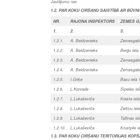
Jautājumu nav
1.2. PAR KOKU CIRŠANU SAISTĪBĀ AR BŪVN
NR.
RAJONA
INSPEKTORS
ZEMES G
1.
2.
3.
1.2.1.
A. Beidzenieks
Zemesgabal
1.2.2.
A. Beidzenieks
Berģu iela
1.2.3.
A. Beidzenieks
Zemesgabal
1.2.4.
A. Beidzenieks
Zemesgabal
1.2.5.
I.Griķe
Basu iela 
1.2.6.
L.Konrade
Sīpeles ie
1.2.7.
L.Lukaševiča
Krasta iel
1.2.8.
L.Lukaševiča
Zeltiņu ie
1.2.9.
L.Lukaševiča
Tallinas i
1.2.10.
L.Lukaševiča
Krustpils 
1.3. PAR KOKU CIRŠANU TERITORIJAS KOP