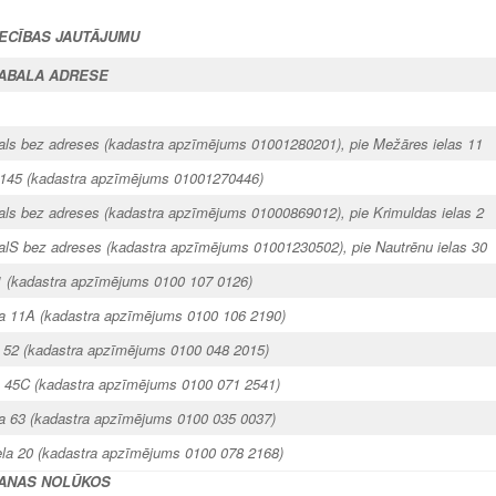
IECĪBAS JAUTĀJUMU
ABALA ADRESE
s bez adreses (kadastra apzīmējums 01001280201), pie Mežāres ielas 11
 145 (kadastra apzīmējums 01001270446)
s bez adreses (kadastra apzīmējums 01000869012), pie Krimuldas ielas 2
S bez adreses (kadastra apzīmējums 01001230502), pie Nautrēnu ielas 30
1 (kadastra apzīmējums 0100 107 0126)
la 11A
(kadastra apzīmējums 0100 106 2190)
a 52 (kadastra apzīmējums 0100 048 2015)
la 45C (kadastra apzīmējums 0100 071 2541)
ela 63 (kadastra apzīmējums 0100 035 0037)
iela 20 (kadastra apzīmējums 0100 078 2168)
ŠANAS NOLŪKOS