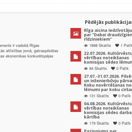
Pēdējās publikācija
Rīga aicina iedzīvotāju
par “Dabai draudzīgie
rīdziniekiem”
taments ir vadošā Rīgas
1898 Skatīts
1 Patī
kās attīstības jomā, galvaspilsētas
22.07.2026. Kultūrvēst
ētas ekonomikas konkurētspējas
vērtības noteikšanas
komisijas sēdes lēmu
84 Skatīts
0 Patīk
27.07.-31.07.2026. Pils
un inženierbūvju pārv
Koku novērtēšanas no
lēmumi par koku cirša
131 Skatīts
0 Patīk
04.08.2026. Kultūrvēst
vērtības noteikšanas
komisijas sēdes darba
kārtība
179 Skatīts
0 Patīk
Paziņojums par