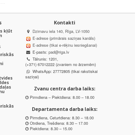
s
Kontakti
s kļūt
Dzirnavu iela 140, Rīga, LV-1050
m
E-adrese (primārais saziņas kanāls)
E-adrese (tikai e-rēķinu iesniegšanai)
k
E-pasts:
pad@riga.lv
uriskās
Tālrunis: 1201,
mi
(+371) 67012222 (zvaniem no ārzemēm)
WhatsApp: 27772805 (tikai rakstiskai
saziņai)
ētvides
aldes
daļas
Zvanu centra darba laiks:
nu
Pirmdiena – Piektdiena: 8.00 – 18.00
uriskās
Departamenta darba laiks:
Pirmdiena, Ceturtdiena: 8.30 – 18.00
Otrdiena, Trešdiena: 8.30 – 17.00
Piektdiena: 8.30 – 15.00