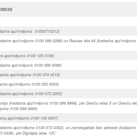
DRESE
adastra apzīmējums 01000710213)
dastra apzīmējums 0100 089 0268) un Raunas iela 64 (kadastra apzīmējums
stra apzīmējums 0100 105 0195)
kadastra apzīmējums 0100 056 0099)
dastra apzīmējums 0100 074 0219)
astra apzīmējums 0100 052 0053)
kadastra apzīmējums 0100 073 2053)
torija (kadastra apzīmējums 0100 099 9999), pie Grenču ielas 5 un Grenču iel
ējums 0100 099 0660)
astra apzīmējums 0100 105 0067)
kadastra apzīmējums 0100 073 0352), un zemesgabals bez adreses (kadastra
 0336), pie Dignājas ielas 12C