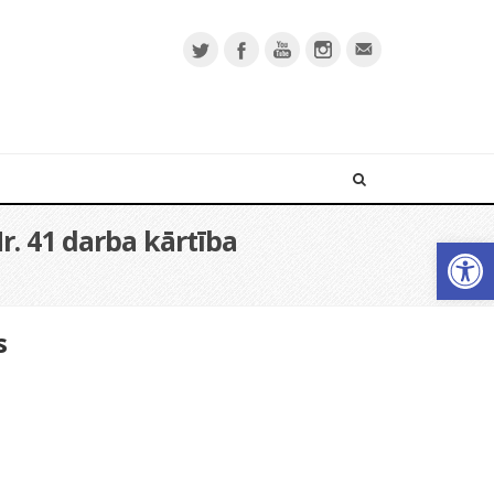
r. 41 darba kārtība
Open 
s