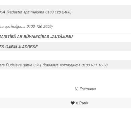
05A (kadastra apzīmējums 0100 120 2400)
stra apzīmējums 0100 120 2609)
SAISTĪBĀ AR BŪVNIECĪBAS JAUTĀJUMU
ES GABALA ADRESE
ra Dudajeva gatve 3 k-1 (kadastra apzīmējums 0100 071 1637)
s
ieks V. Freimanis
0
Patīk