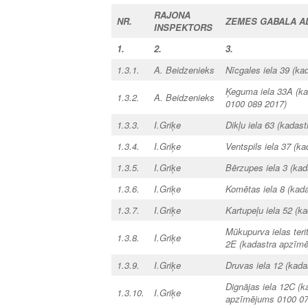
RAJONA
NR.
ZEMES GABALA A
INSPEKTORS
1.
2.
3.
1.3.1.
A. Beidzenieks
Nīcgales iela 39 (k
Ķeguma iela 33A (ka
1.3.2.
A. Beidzenieks
0100 089 2017)
1.3.3.
I.Griķe
Dikļu iela 63 (kada
1.3.4.
I.Griķe
Ventspils iela 37 (
1.3.5.
I.Griķe
Bērzupes iela 3 (ka
1.3.6.
I.Griķe
Komētas iela 8 (kad
1.3.7.
I.Griķe
Kartupeļu iela 52 (
Mūkupurva ielas teri
1.3.8.
I.Griķe
2E (kadastra apzīm
1.3.9.
I.Griķe
Druvas iela 12 (kad
Dignājas iela 12C (
1.3.10.
I.Griķe
apzīmējums 0100 073