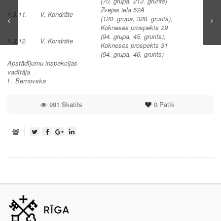
(70. grupa, 213.
grunts)
Zvejas iela 52A
1.3.11.
V. Kondrāte
(120. grupa, 328. grunts)
,
Kokneses prospekts 29
(94. grupa, 45. grunts);
1.3.12.
V. Kondrāte
Kokneses prospekts 31
(94. grupa, 46. grunts)
Apstādījumu inspekcijas
vadītāja
I.. Bernovska
991 Skatīts
0
Patīk