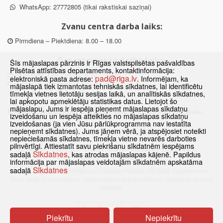
WhatsApp: 27772805 (tikai rakstiskai saziņai)
Zvanu centra darba laiks:
Pirmdiena – Piektdiena: 8.00 – 18.00
Departamenta darba laiks:
Šīs mājaslapas pārzinis ir Rīgas valstspilsētas pašvaldības
Pilsētas attīstības departaments, kontaktinformācija:
Pirmdiena, Ceturtdiena: 8.30 – 18.00
pad@riga.lv
elektroniskā pasta adrese:
. Informējam, ka
Otrdiena, Trešdiena: 8.30 – 17.00
mājaslapā tiek izmantotas tehniskās sīkdatnes, lai identificētu
Piektdiena: 8.30 – 15.00
tīmekļa vietnes lietotāju sesijas laikā, un analītiskās sīkdatnes,
lai apkopotu apmeklētāju statistikas datus. Lietojot šo
mājaslapu, Jums ir iespēja pieņemt mājaslapas sīkdatņu
Klātienes konsultācijas pieejamas tikai ar iepriekšēju pierakstu.
izveidošanu un iespēja atteikties no mājaslapas sīkdatņu
izveidošanas (ja vien Jūsu pārlūkprogramma nav iestatīta
nepieņemt sīkdatnes). Jums jāņem vērā, ja atspējosiet noteikti
nepieciešamās sīkdatnes, tīmekļa vietne nevarēs darboties
pilnvērtīgi. Attiestatīt savu piekrišanu sīkdatnēm iespējams
Sākums
Jaunumi
Biežāk uzdotie jautājumi
Lapas karte
Sīkdatnes
sadaļā
, kas atrodas mājaslapas kājenē. Papildus
Sīkdatnes
Kontakti
informācija par mājaslapas veidotajām sīkdatnēm apskatāma
Sīkdatnes
sadaļā
© 2021 Rīgas valstspilsētas pašvaldības Pilsētas attīstības departaments.
Visas tiesības aizsargātas
·
Informācijas pārpublicēšanas gadījumā atsauce
obligāta.
Piekrītu
Nepiekrītu