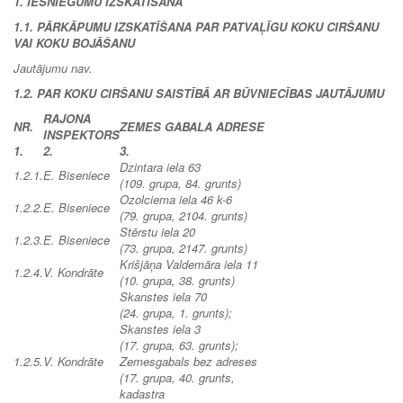
1. IESNIEGUMU IZSKATĪŠANA
1.1. PĀRKĀPUMU IZSKATĪŠANA PAR PATVAĻĪGU KOKU CIRŠANU
VAI KOKU BOJĀŠANU
Jautājumu nav.
1.2. PAR KOKU CIRŠANU SAISTĪBĀ AR BŪVNIECĪBAS JAUTĀJUMU
RAJONA
NR.
ZEMES GABALA ADRESE
INSPEKTORS
1.
2.
3.
Dzintara iela 63
1.2.1.
E. Biseniece
(109. grupa, 84. grunts)
Ozolciema iela 46 k-6
1.2.2.
E. Biseniece
(79. grupa, 2104. grunts)
Stērstu iela 20
1.2.3.
E. Biseniece
(73. grupa, 2147. grunts)
Krišjāņa Valdemāra iela 11
1.2.4.
V. Kondrāte
(10. grupa, 38. grunts)
Skanstes iela 70
(24. grupa, 1. grunts);
Skanstes iela 3
(17. grupa, 63. grunts);
1.2.5.
V. Kondrāte
Zemesgabals bez adreses
(17. grupa, 40. grunts,
kadastra