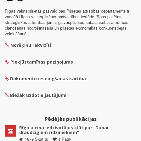
Rīgas valstspilsētas pašvaldības Pilsētas attīstības departaments ir
vadošā Rīgas valstspilsētas pašvaldības iestāde Rīgas pilsētas
stratēģiskās attīstības jomā, galvaspilsētas sabalansētas attīstības
plānošanas nodrošināšanā un pilsētas ekonomikas konkurētspējas
veicināšanā.
Norēķinu rekvizīti
Piekļūstamības paziņojums
Dokumentu iesniegšanas kārtība
Biežāk uzdotie jautājumi
Pēdējās publikācijas
Rīga aicina iedzīvotājus kļūt par “Dabai
draudzīgiem rīdziniekiem”
1879 Skatīts
1 Patīk