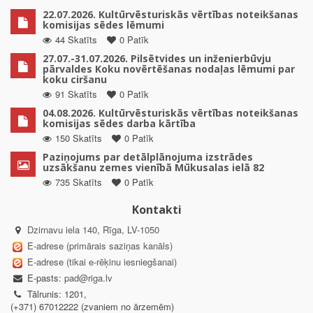
22.07.2026. Kultūrvēsturiskās vērtības noteikšanas
komisijas sēdes lēmumi
44 Skatīts
0 Patīk
27.07.-31.07.2026. Pilsētvides un inženierbūvju
pārvaldes Koku novērtēšanas nodaļas lēmumi par
koku ciršanu
91 Skatīts
0 Patīk
04.08.2026. Kultūrvēsturiskās vērtības noteikšanas
komisijas sēdes darba kārtība
150 Skatīts
0 Patīk
Paziņojums par detālplānojuma izstrādes
uzsākšanu zemes vienībā Mūkusalas ielā 82
735 Skatīts
0 Patīk
Kontakti
Dzirnavu iela 140, Rīga, LV-1050
E-adrese (primārais saziņas kanāls)
E-adrese (tikai e-rēķinu iesniegšanai)
E-pasts:
pad@riga.lv
Tālrunis: 1201,
(+371) 67012222 (zvaniem no ārzemēm)