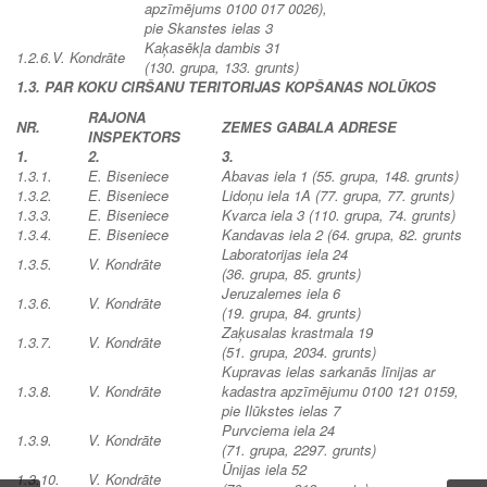
apzīmējums 0100 017 0026)
,
pie Skanstes ielas 3
Kaķasēkļa dambis 31
1.2.6.
V. Kondrāte
(130. grupa, 133. grunts)
1.3. PAR KOKU CIRŠANU TERITORIJAS KOPŠANAS NOLŪKOS
RAJONA
NR.
ZEMES GABALA ADRESE
INSPEKTORS
1.
2.
3.
1.3.1.
E. Biseniece
Abavas iela 1 (55. grupa, 148. grunts)
1.3.2.
E. Biseniece
Lidoņu iela 1A (77. grupa, 77. grunts)
1.3.3.
E. Biseniece
Kvarca iela 3 (110. grupa, 74. grunts)
1.3.4.
E. Biseniece
Kandavas iela 2 (64. grupa, 82. grunts
Laboratorijas iela 24
1.3.5.
V. Kondrāte
(36. grupa, 85. grunts)
Jeruzalemes iela 6
1.3.6.
V. Kondrāte
(19. grupa, 84. grunts)
Zaķusalas krastmala 19
1.3.7.
V. Kondrāte
(51. grupa, 2034. grunts)
Kupravas ielas sarkanās līnijas ar
1.3.8.
V. Kondrāte
kadastra apzīmējumu 0100 121 0159,
pie Ilūkstes ielas 7
Purvciema iela 24
1.3.9.
V. Kondrāte
(71. grupa, 2297. grunts)
Ūnijas iela 52
1.3.10.
V. Kondrāte