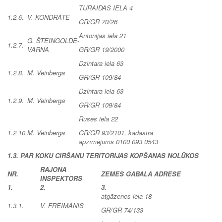
TURAIDAS IELA 4
1.2.6.
V. KONDRĀTE
GR/GR 70/26
Antonijas iela 21
G. ŠTEINGOLDE-
1.2.7.
VARNA
GR/GR 19/2000
Dzintara iela 63
1.2.8.
M. Veinberga
GR/GR 109/84
Dzintara iela 63
1.2.9.
M. Veinberga
GR/GR 109/84
Ruses iela 22
1.2.10.
M. Veinberga
GR/GR 93/2101, kadastra
apzīmējums 0100 093 0543
1.3. PAR KOKU CIRŠANU TERITORIJAS KOPŠANAS NOLŪKOS
RAJONA
NR.
ZEMES GABALA ADRESE
INSPEKTORS
1.
2.
3.
atgāzenes iela 18
1.3.1.
V. FREIMANIS
GR/GR 74/133