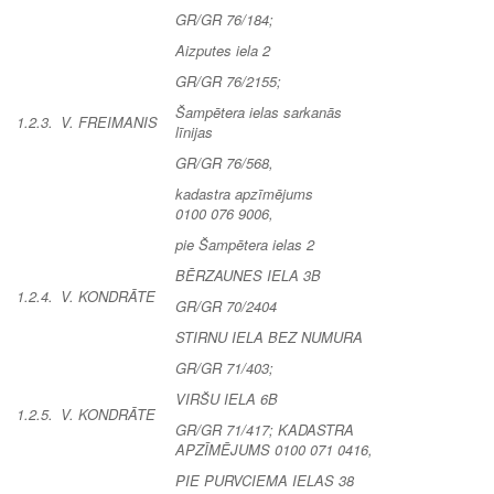
GR/GR 76/184;
Aizputes iela 2
GR/GR 76/2155;
Šampētera ielas sarkanās
1.2.3.
V. FREIMANIS
līnijas
GR/GR 76/568,
kadastra apzīmējums
0100 076 9006
,
pie Šampētera ielas 2
BĒRZAUNES IELA 3B
1.2.4.
V. KONDRĀTE
GR/GR 70/2404
STIRNU IELA BEZ NUMURA
GR/GR 71/403;
VIRŠU IELA 6B
1.2.5.
V. KONDRĀTE
GR/GR 71/417; KADASTRA
APZĪMĒJUMS 0100 071 0416,
PIE PURVCIEMA IELAS 38