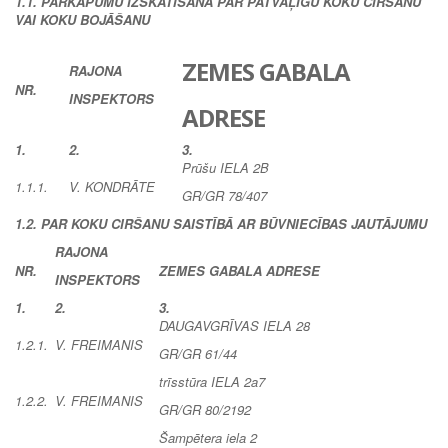
1.1. PĀRKĀPUMU IZSKATĪŠANA PAR PATVAĻĪGU KOKU CIRŠANU
VAI KOKU BOJĀŠANU
ZEMES GABALA
RAJONA
NR.
INSPEKTORS
ADRESE
1.
2.
3.
Prūšu IELA 2B
1.1.1.
V. KONDRĀTE
GR/GR 78/407
1.2. PAR KOKU CIRŠANU SAISTĪBĀ AR BŪVNIECĪBAS JAUTĀJUMU
RAJONA
NR.
ZEMES GABALA ADRESE
INSPEKTORS
1.
2.
3.
DAUGAVGRĪVAS IELA 28
1.2.1.
V. FREIMANIS
GR/GR 61/44
trīsstūra IELA 2a7
1.2.2.
V. FREIMANIS
GR/GR 80/2192
Šampētera iela 2