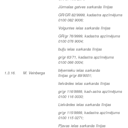
Jūrmalas gatves sarkanās līnijas
GR/GR 82/9999, kadastra apzīmējums
0100 082 9006;
Volguntes ielas sarkanās līnijas
GR/gr 76/9999, kadastra apzīmējums
0100 076 9004;
buļļu ielas sarkanās līnijas
gr/gr 63/71, kadastra apzīmējums
0100 066 0004;
biķernieku ielas sarkanās
1.3.16.
M. Veinberga
līnijas gr/gr 89/9001;
lielvārdes ielas sarkanās līnijas
gr/gr 116/9999, kad+astra apzīmējums
0100 116 0030;
Lielvārdes ielas sarkanās līnijas
gr/gr 115/9999, kadastra apzīmējums
0100 115 0271;
Pļavas ielas sarkanās līnijas