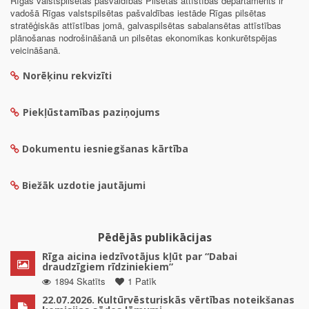
Rīgas valstspilsētas pašvaldības Pilsētas attīstības departaments ir
vadošā Rīgas valstspilsētas pašvaldības iestāde Rīgas pilsētas
stratēģiskās attīstības jomā, galvaspilsētas sabalansētas attīstības
plānošanas nodrošināšanā un pilsētas ekonomikas konkurētspējas
veicināšanā.
Norēķinu rekvizīti
Piekļūstamības paziņojums
Dokumentu iesniegšanas kārtība
Biežāk uzdotie jautājumi
Pēdējās publikācijas
Rīga aicina iedzīvotājus kļūt par “Dabai
draudzīgiem rīdziniekiem”
1894 Skatīts
1 Patīk
22.07.2026. Kultūrvēsturiskās vērtības noteikšanas