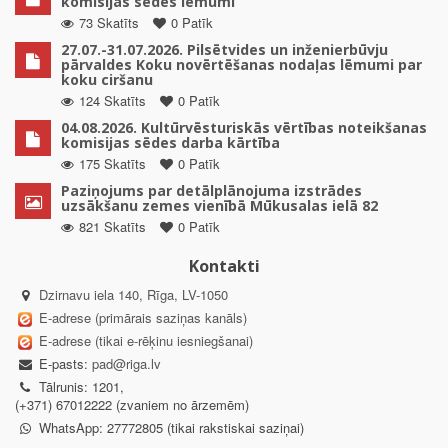
komisijas sēdes lēmumi
73 Skatīts
0 Patīk
27.07.-31.07.2026. Pilsētvides un inženierbūvju
pārvaldes Koku novērtēšanas nodaļas lēmumi par
koku ciršanu
124 Skatīts
0 Patīk
04.08.2026. Kultūrvēsturiskās vērtības noteikšanas
komisijas sēdes darba kārtība
175 Skatīts
0 Patīk
Paziņojums par detālplānojuma izstrādes
uzsākšanu zemes vienībā Mūkusalas ielā 82
821 Skatīts
0 Patīk
Kontakti
Dzirnavu iela 140, Rīga, LV-1050
E-adrese (primārais saziņas kanāls)
E-adrese (tikai e-rēķinu iesniegšanai)
E-pasts:
pad@riga.lv
Tālrunis: 1201,
(+371) 67012222 (zvaniem no ārzemēm)
WhatsApp: 27772805 (tikai rakstiskai saziņai)