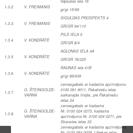
hāpsalas iela 16
1.3.2.
V. FREIMANIS
gr/gr 15/69
SIGULDAS PROSPEKTS 4
1.3.3.
V. FREIMANIS
GR/GR 94/110
PILS IELA 5
1.3.4.
V. KONDRĀTE
GR/GR 8/4
AGLONAS IELA 4A
1.3.5.
V. KONDRĀTE
GR/GR 78/225
RAUNAS iela 41B
1.3.6.
V. KONDRĀTE
gr/gr 89/639
zemesgabals ar kadastra apzīmējumu
G. ŠTEINGOLDE-
0100 091 9011, Pakalniešu ielas
1.3.7.
VARNA
sarkanajās līnijās, pie Pakalniešu
ielas 24
zemesgabals ar kadastra
G. ŠTEINGOLDE-
Nr. 0100 024 0273, kadastra
1.3.8.
VARNA
apzīmējuma Nr. 0100 024 0271, pie
Skanstes ielas 33
zemesgabals ar kadastra apzīmējuma
Nr. 0100 084 0039, Lībekas ielas