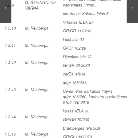
G. ŠTEINGOLDE-
sarkanajās līnijās,
1.3.9.
VARNA
pie Annas Sakses ielas 6
Vīksnes IELA 27
1.3.10.
M. Veinberga
GR/GR 117/238
Lielā iela 22
1.3.11.
M. Veinberga
Gr/Gr 102/29
Dignājas iela 1A
1.3.12.
M. Veinberga
Gr/GR 52/2030
cērEs iela 90
gr/gr 106/241;
1.3.13.
M. Veinberga
Cēres ielas sarkanās līnijAs
gr/gr 106/760, kadastra apzīmējums
0100 106 9016
Misas IELA 30
1.3.14.
M. Veinberga
GR/GR 79/300
Bramberģes iela 30A
1.3.15.
M. Veinberga
GR/Gr 106/2079