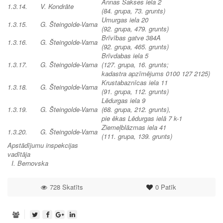
Annas Sakses iela 2
1.3.14.
V. Kondrāte
(84. grupa, 73. grunts)
Umurgas iela 20
1.3.15.
G. Šteingolde-Varna
(92. grupa, 479. grunts)
Brīvības gatve 384A
1.3.16.
G. Šteingolde-Varna
(92. grupa, 465. grunts)
Brīvdabas iela 5
1.3.17.
G. Šteingolde-Varna
(127. grupa, 16. grunts;
kadastra apzīmējums 0100 127 2125)
Krustabaznīcas iela 11
1.3.18.
G. Šteingolde-Varna
(91. grupa, 112. grunts)
Lēdurgas iela 9
1.3.19.
G. Šteingolde-Varna
(68. grupa, 212. grunts),
pie ēkas Lēdurgas ielā 7 k-1
Ziemeļblāzmas iela 41
1.3.20.
G. Šteingolde-Varna
(111. grupa, 139. grunts)
Apstādījumu inspekcijas
vadītāja
I. Bernovska
728 Skatīts
0
Patīk