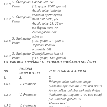
G. Šteingolde-
Hanzas iela 14I
1.2.6.
Varna
(18. grupa, 2007. grunts)
Aizsila ielas teritorija,
kadastra apzīmējums
G. Šteingolde-
1.2.7.
0100 092 0033, pie
Varna
Aizsila ielas 23, 35 un
pie Bajāru ielas 72
Zemesgabals bez
adreses
G. Šteingolde-
1.2.8.
(120. grupa, 91. grunts;
Varna
iepriekš Vecāķu
prospekts 68)
G. Šteingolde-
Ziemeļblāzmas iela 45
1.2.9.
Varna
(111. grupa, 140. grunts)
1.3. PAR KOKU CIRŠANU TERITORIJAS KOPŠANAS NOLŪKOS
RAJONA
NR.
ZEMES GABALA ADRESE
INSPEKTORS
1.
2.
3.
Eiženijas ielas sarkanās līnijas
1.3.1.
V. Freimanis
(kadastra apzīmējums 0100 064 9001)
Anniņmuižas bulvāra sarkanās līnijas
1.3.2.
V. Freimanis
(kadastra apzīmējums 0100 093 0396),
pie Jūrmalas gatves 69
Abavas iela 1
1.3.3.
V. Freimanis