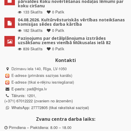
pārvaldes Koku novērtēšanas nodaļas lēmumi par
koku ciršanu
133 Skatīts
0 Patīk
04.08.2026. Kultūrvēsturiskās vērtības noteikšanas
komisijas sēdes darba kārtība
182 Skatīts
0 Patīk
Paziņojums par detālplānojuma izstrādes
uzsākšanu zemes vienībā Mūkusalas ielā 82
839 Skatīts
0 Patīk
Kontakti
Dzirnavu iela 140, Rīga, LV-1050
E-adrese (primārais saziņas kanāls)
E-adrese (tikai e-rēķinu iesniegšanai)
E-pasts:
pad@riga.lv
Tālrunis: 1201,
(+371) 67012222 (zvaniem no ārzemēm)
WhatsApp: 27772805 (tikai rakstiskai saziņai)
Zvanu centra darba laiks:
Pirmdiena – Piektdiena: 8.00 – 18.00