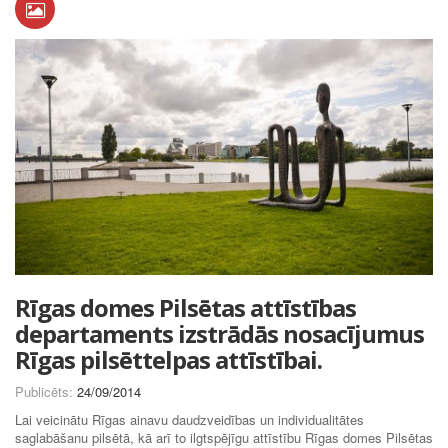
Rīgas domes Pilsētas attīstības
departaments izstrādās nosacījumus
Rīgas pilsēttelpas attīstībai.
Publicēts:
24/09/2014
Lai veicinātu Rīgas ainavu daudzveidības un individualitātes
saglabāšanu pilsētā, kā arī to ilgtspējīgu attīstību Rīgas domes Pilsētas