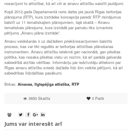
nosacījumi to attīstībai, kā arī citi ar ainavu attīstību saistīti jautājumi.
Kopš 2012.gada Departamentā noris darbs pie jaunā Rīgas teritorijas
plānojuma (RTP), kura izstrādes koncepcija paredz RTP risinājumus
balstīt uz 11 tematiskajiem plānojumiem, tajā skaitā – Ainavu
tematiskais plānojums, kura izstrādē par pamatu tiks izmantots
pētījums „Ainavu plāna izstrāde”.
Ainavu veidošanās ir uz dažādiem priekšnosacījumiem balstīts
process, kas var tikt regulēts ar teritorijas attīstības plānošanas
instrumentiem. Ainavu attīstību ietekmē gan nacionālā, gan pilsētas
politika, kas nosaka pilsētas vietu un nozīmi, kā arī parāda galvenās
sabiedrībā atzītās vērtības. Informāciju par iedzīvotāju attieksmi par
Rīgas ainavu attīstību sniedz dažādie līdz šim veiktie pētījumi, kā arī
sabiedrības līdzdalības pasākumi.
Birkas:
Ainavas
,
Ilgtspējīga attīstība
,
RTP
3650 Skatīts
0
Patīk
Jums var interesēt arī