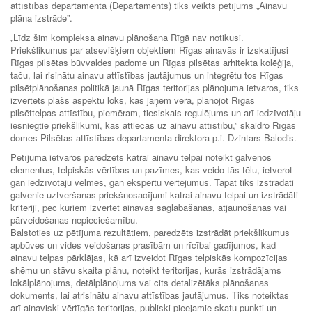
attīstības departamentā (Departaments) tiks veikts pētījums „Ainavu
plāna izstrāde”.
„Līdz šim kompleksa ainavu plānošana Rīgā nav notikusi.
Priekšlikumus par atsevišķiem objektiem Rīgas ainavās ir izskatījusi
Rīgas pilsētas būvvaldes padome un Rīgas pilsētas arhitekta kolēģija,
taču, lai risinātu ainavu attīstības jautājumus un integrētu tos Rīgas
pilsētplānošanas politikā jaunā Rīgas teritorijas plānojuma ietvaros, tiks
izvērtēts plašs aspektu loks, kas jāņem vērā, plānojot Rīgas
pilsēttelpas attīstību, piemēram, tiesiskais regulējums un arī iedzīvotāju
iesniegtie priekšlikumi, kas attiecas uz ainavu attīstību,” skaidro Rīgas
domes Pilsētas attīstības departamenta direktora p.i. Dzintars Balodis.
Pētījuma ietvaros paredzēts katrai ainavu telpai noteikt galvenos
elementus, telpiskās vērtības un pazīmes, kas veido tās tēlu, ietverot
gan iedzīvotāju vēlmes, gan ekspertu vērtējumus. Tāpat tiks izstrādāti
galvenie uztveršanas priekšnosacījumi katrai ainavu telpai un izstrādāti
kritēriji, pēc kuriem izvērtēt ainavas saglabāšanas, atjaunošanas vai
pārveidošanas nepieciešamību.
Balstoties uz pētījuma rezultātiem, paredzēts izstrādāt priekšlikumus
apbūves un vides veidošanas prasībām un rīcībai gadījumos, kad
ainavu telpas pārklājas, kā arī izveidot Rīgas telpiskās kompozīcijas
shēmu un stāvu skaita plānu, noteikt teritorijas, kurās izstrādājams
lokālplānojums, detālplānojums vai cits detalizētāks plānošanas
dokuments, lai atrisinātu ainavu attīstības jautājumus. Tiks noteiktas
arī ainaviski vērtīgās teritorijas, publiski pieejamie skatu punkti un