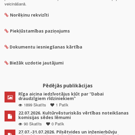
veicināšanā.
Norēķinu rekvizīti
Piekļūstamības paziņojums
Dokumentu iesniegšanas kārtība
Biežāk uzdotie jautājumi
Pēdējās publikācijas
Rīga aicina iedzīvotājus kļūt par “Dabai
draudzīgiem rīdziniekiem”
1899 Skatīts
1 Patīk
22.07.2026. Kultūrvēsturiskās vērtības noteikšanas
komisijas sēdes lēmumi
90 Skatīts
0 Patīk
27.07.-31.07.2026. Pilsētvides un inženierbūvju