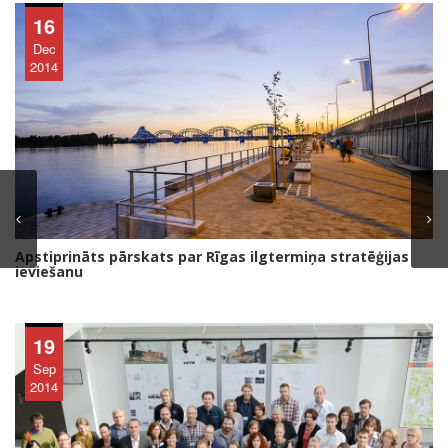
16
Dec
2014
Apstiprināts pārskats par Rīgas ilgtermiņa stratēģijas
ieviešanu
19
Sep
2014