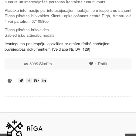
numurs un interesējošās personas kontakttālruņa numurs.
Plašāku informāciju par interesējošajiem jautājumiem iespējams saņemt
Rīgas pilsētas būvvaldes Klientu apkalpošanas centrā Rīgā, Amatu ielā
4 vai pa tālruni 67105800
Rīgas pilsētas būvvaldes
Sabiedrisko attiecību nodaļa
Iesniegums par iespēju iepazīties ar arhīva rīcībā esošajiem
būvniecības dokumentiem (Veidlapa Nr. BV_129)
5085 Skatīts
1
Patīk