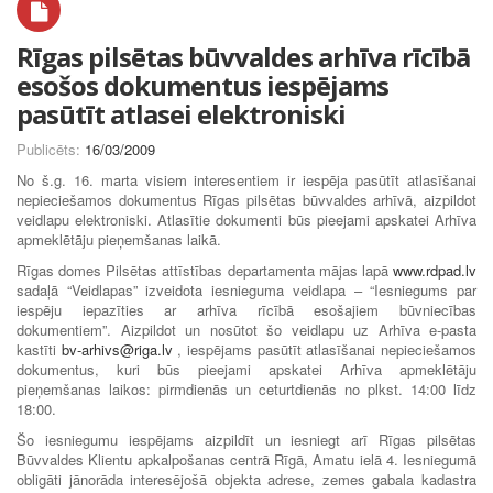
Rīgas pilsētas būvvaldes arhīva rīcībā
esošos dokumentus iespējams
pasūtīt atlasei elektroniski
Publicēts:
16/03/2009
No š.g. 16. marta visiem interesentiem ir iespēja pasūtīt atlasīšanai
nepieciešamos dokumentus Rīgas pilsētas būvvaldes arhīvā, aizpildot
veidlapu elektroniski. Atlasītie dokumenti būs pieejami apskatei Arhīva
apmeklētāju pieņemšanas laikā.
Rīgas domes Pilsētas attīstības departamenta mājas lapā
www.rdpad.lv
sadaļā “Veidlapas” izveidota iesnieguma veidlapa – “Iesniegums par
iespēju iepazīties ar arhīva rīcībā esošajiem būvniecības
dokumentiem”. Aizpildot un nosūtot šo veidlapu uz Arhīva e-pasta
kastīti
bv-arhivs@riga.lv
, iespējams pasūtīt atlasīšanai nepieciešamos
dokumentus, kuri būs pieejami apskatei Arhīva apmeklētāju
pieņemšanas laikos: pirmdienās un ceturtdienās no plkst. 14:00 līdz
18:00.
Šo iesniegumu iespējams aizpildīt un iesniegt arī Rīgas pilsētas
Būvvaldes Klientu apkalpošanas centrā Rīgā, Amatu ielā 4. Iesniegumā
obligāti jānorāda interesējošā objekta adrese, zemes gabala kadastra