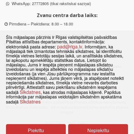
WhatsApp: 27772805 (tikai rakstiskai saziņai)
Zvanu centra darba laiks:
Pirmdiena – Piektdiena: 8.00 – 18.00
Departamenta darba laiks:
Šīs mājaslapas pārzinis ir Rīgas valstspilsētas pašvaldības
Pilsētas attīstības departaments, kontaktinformācija:
Pirmdiena, Ceturtdiena: 8.30 – 18.00
pad@riga.lv
elektroniskā pasta adrese:
. Informējam, ka
Otrdiena, Trešdiena: 8.30 – 17.00
mājaslapā tiek izmantotas tehniskās sīkdatnes, lai identificētu
Piektdiena: 8.30 – 15.00
tīmekļa vietnes lietotāju sesijas laikā, un analītiskās sīkdatnes,
lai apkopotu apmeklētāju statistikas datus. Lietojot šo
mājaslapu, Jums ir iespēja pieņemt mājaslapas sīkdatņu
Klātienes konsultācijas pieejamas tikai ar iepriekšēju pierakstu.
izveidošanu un iespēja atteikties no mājaslapas sīkdatņu
izveidošanas (ja vien Jūsu pārlūkprogramma nav iestatīta
nepieņemt sīkdatnes). Jums jāņem vērā, ja atspējosiet noteikti
nepieciešamās sīkdatnes, tīmekļa vietne nevarēs darboties
pilnvērtīgi. Attiestatīt savu piekrišanu sīkdatnēm iespējams
Sākums
Jaunumi
Biežāk uzdotie jautājumi
Lapas karte
Sīkdatnes
sadaļā
, kas atrodas mājaslapas kājenē. Papildus
Sīkdatnes
Kontakti
informācija par mājaslapas veidotajām sīkdatnēm apskatāma
Sīkdatnes
sadaļā
© 2021 Rīgas valstspilsētas pašvaldības Pilsētas attīstības departaments.
Visas tiesības aizsargātas
·
Informācijas pārpublicēšanas gadījumā atsauce
obligāta.
Piekrītu
Nepiekrītu
Pārslēgties uz www versiju