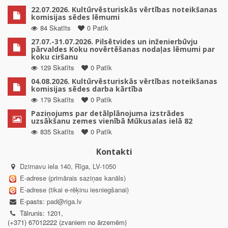
22.07.2026. Kultūrvēsturiskās vērtības noteikšanas
komisijas sēdes lēmumi
84 Skatīts
0 Patīk
27.07.-31.07.2026. Pilsētvides un inženierbūvju
pārvaldes Koku novērtēšanas nodaļas lēmumi par
koku ciršanu
129 Skatīts
0 Patīk
04.08.2026. Kultūrvēsturiskās vērtības noteikšanas
komisijas sēdes darba kārtība
179 Skatīts
0 Patīk
Paziņojums par detālplānojuma izstrādes
uzsākšanu zemes vienībā Mūkusalas ielā 82
835 Skatīts
0 Patīk
Kontakti
Dzirnavu iela 140, Rīga, LV-1050
E-adrese (primārais saziņas kanāls)
E-adrese (tikai e-rēķinu iesniegšanai)
E-pasts:
pad@riga.lv
Tālrunis: 1201,
(+371) 67012222 (zvaniem no ārzemēm)