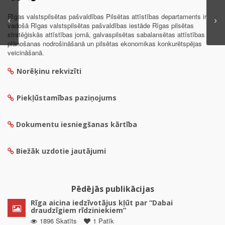
Rīgas valstspilsētas pašvaldības Pilsētas attīstības departaments ir
vadošā Rīgas valstspilsētas pašvaldības iestāde Rīgas pilsētas
stratēģiskās attīstības jomā, galvaspilsētas sabalansētas attīstības
plānošanas nodrošināšanā un pilsētas ekonomikas konkurētspējas
veicināšanā.
Norēķinu rekvizīti
Piekļūstamības paziņojums
Dokumentu iesniegšanas kārtība
Biežāk uzdotie jautājumi
Pēdējās publikācijas
Rīga aicina iedzīvotājus kļūt par “Dabai
draudzīgiem rīdziniekiem”
1896 Skatīts
1 Patīk