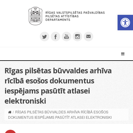
Open 
Rīgas pilsētas būvvaldes arhīva
rīcībā esošos dokumentus
iespējams pasūtīt atlasei
elektroniski
/
RĪGAS PILSĒTAS BŪVVALDES ARHĪVA RĪCĪBĀ ESOŠOS
DOKUMENTUS IESPĒJAMS PASŪTĪT ATLASEI ELEKTRONISKI